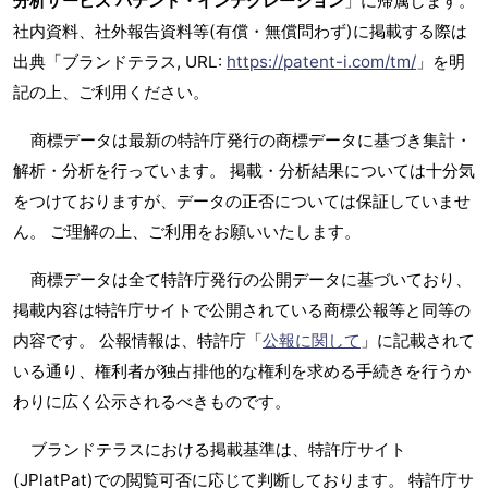
分析サービス パテント・インテグレーション
」に帰属します。
社内資料、社外報告資料等(有償・無償問わず)に掲載する際は
出典「ブランドテラス, URL:
https://patent-i.com/tm/
」を明
記の上、ご利用ください。
商標データは最新の特許庁発行の商標データに基づき集計・
解析・分析を行っています。 掲載・分析結果については十分気
をつけておりますが、データの正否については保証していませ
ん。 ご理解の上、ご利用をお願いいたします。
商標データは全て特許庁発行の公開データに基づいており、
掲載内容は特許庁サイトで公開されている商標公報等と同等の
内容です。 公報情報は、特許庁「
公報に関して
」に記載されて
いる通り、権利者が独占排他的な権利を求める手続きを行うか
わりに広く公示されるべきものです。
ブランドテラスにおける掲載基準は、特許庁サイト
(JPlatPat)での閲覧可否に応じて判断しております。 特許庁サ