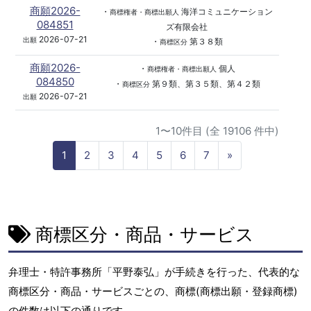
商願2026-
・
海洋コミュニケーション
商標権者・商標出願人
084851
ズ有限会社
2026-07-21
出願
・
第３８類
商標区分
商願2026-
・
個人
商標権者・商標出願人
084850
・
第９類、第３５類、第４２類
商標区分
2026-07-21
出願
1〜10件目 (全 19106 件中)
N
1
2
3
4
5
6
7
»
e
x
t
商標区分・商品・サービス
弁理士・特許事務所「平野泰弘」が手続きを行った、代表的な
商標区分・商品・サービスごとの、商標(商標出願・登録商標)
の件数は以下の通りです。