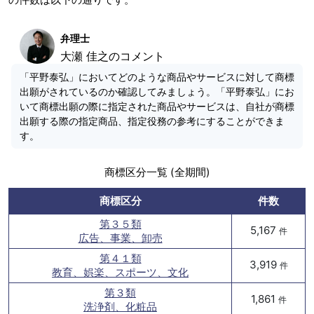
弁理士
大瀬 佳之のコメント
「平野泰弘」においてどのような商品やサービスに対して商標
出願がされているのか確認してみましょう。「平野泰弘」にお
いて商標出願の際に指定された商品やサービスは、自社が商標
出願する際の指定商品、指定役務の参考にすることができま
す。
商標区分一覧 (全期間)
商標区分
件数
第３５類
5,167
件
広告、事業、卸売
第４１類
3,919
件
教育、娯楽、スポーツ、文化
第３類
1,861
件
洗浄剤、化粧品