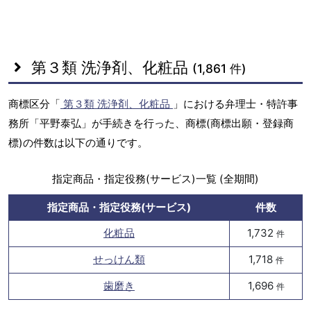
第３類 洗浄剤、化粧品
(1,861 件)
商標区分「
第３類 洗浄剤、化粧品
」における弁理士・特許事
務所「平野泰弘」が手続きを行った、商標(商標出願・登録商
標)の件数は以下の通りです。
指定商品・指定役務(サービス)一覧 (全期間)
指定商品・指定役務(サービス)
件数
化粧品
1,732
件
せっけん類
1,718
件
歯磨き
1,696
件