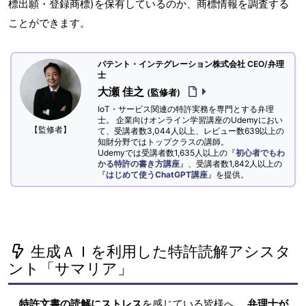
標出願・登録商標)を保有しているのか、商標情報を調査する
ことができます。
パテント・インテグレーション株式会社 CEO/弁理
士
大瀬 佳之
(監修者)
IoT・サービス関連の特許実務を専門とする弁理
士。 企業向けオンライン学習講座のUdemyにおい
【監修者】
て、受講者数3,044人以上、レビュー数639以上の
知財分野ではトップクラスの講師。
Udemyでは受講者数1,635人以上の『
初心者でもわ
かる特許の書き方講座
』、受講者数1,842人以上の
『
はじめて使うChatGPT講座
』を提供。
生成ＡＩを利用した特許読解アシスタ
ント「サマリア」
特許文書の読解にストレス
を感じている皆様へ。
弁理士が