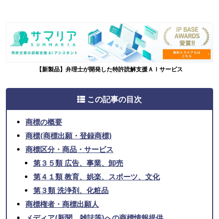
【新製品】弁理士が開発した特許読解支援ＡＩサービス
この記事の目次
商標の概要
商標(商標出願・登録商標)
商標区分・商品・サービス
第３５類 広告、事業、卸売
第４１類 教育、娯楽、スポーツ、文化
第３類 洗浄剤、化粧品
商標権者・商標出願人
メディア(新聞、雑誌等)への商標情報提供