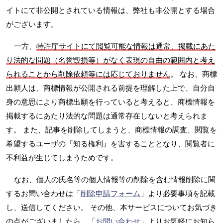
イトにて非公開とされている情報は、弊社も非公開とする場合
がございます。
一方、
特許庁サイトにて閲覧可能な情報は通常、掲載にあた
り法的な問題（名誉毀損等）がなく表現の自由の範囲内と考え
られることから削除依頼等には応じておりません
。 なお、商標
出願人は、商標情報が公開される前提を理解した上で、自分自
身の意思により商標出願を行っていると考えると、商標情報を
掲載するにあたり法的な問題は通常存在しないと考えられま
す。 また、記事を削除してしまうと、商標情報の調査、閲覧を
希望するユーザの『知る権利』を害することとなり、閲覧者に
不利益が生じてしまうためです。
なお、個人の氏名等の個人情報等の削除を含む情報削除に関
するお問い合わせは「
削除申請フォーム
」より必要事項を記載
し、送信してください。 その他、本サービスについてお気づき
の点がございましたら、「
お問い合わせ
」よりお気軽にお知ら