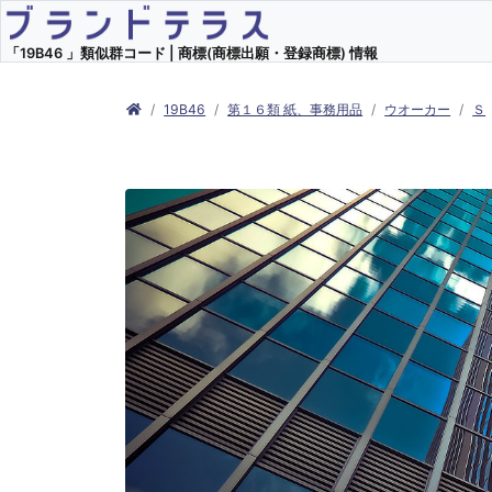
「19B46 」類似群コード | 商標(商標出願・登録商標) 情報
19B46
第１６類 紙、事務用品
ウオーカー
Ｓ