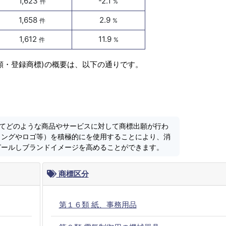
1,623
-2.1
件
%
1,658
2.9
件
%
1,612
11.9
件
%
出願・登録商標)の概要は、以下の通りです。
においてどのような商品やサービスに対して商標出願が行わ
ミングやロゴ等）を積極的にを使用することにより、消
ピールしブランドイメージを高めることができます。
商標区分
第１６類 紙、事務用品