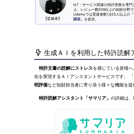
IoT・サービス関連の特許実務を専門
上、レビュー数639以上の知財分野
Udemyでは受講者数1,635人以上の『
【監修者】
講座
』を提供。
生成ＡＩを利用した特許読解
特許文書の読解にストレス
を感じている皆様
化を実現するＡＩアシスタントサービスです。 
明評価
など知財担当者に寄り添う様々な機能を提
特許読解アシスタント「サマリア」
の詳細は、