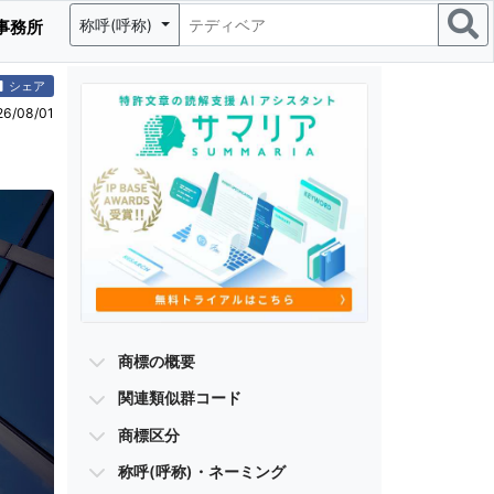
称呼(呼称)
事務所
シェア
/08/01
商標の概要
関連類似群コード
商標区分
称呼(呼称)・ネーミング