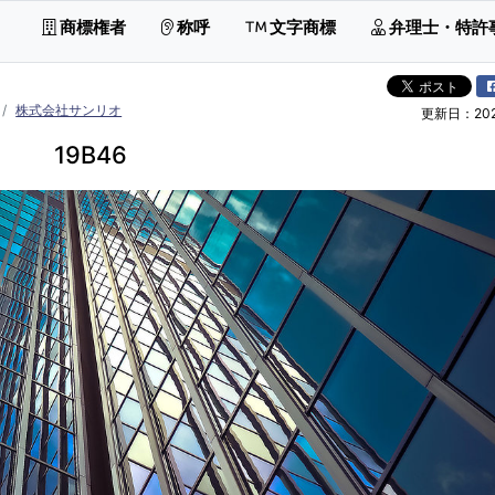
商標権者
称呼
文字商標
弁理士・特許
株式会社サンリオ
更新日：2026
19B46