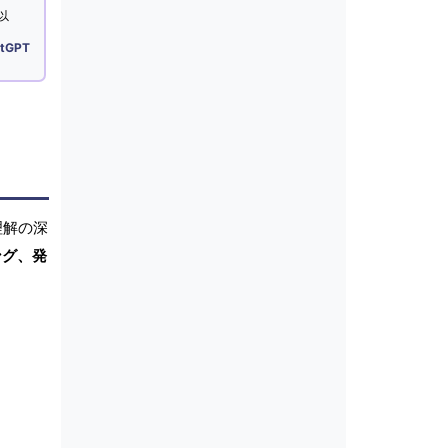
以
tGPT
理解の深
ング、発