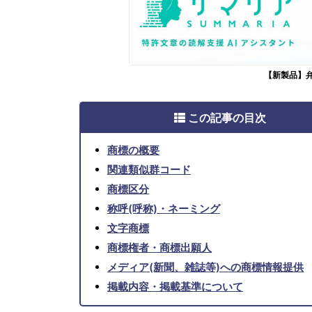
【新製品】
この記事の目次
商標の概要
関連類似群コード
商標区分
称呼(呼称)・ネーミング
文字商標
商標権者・商標出願人
メディア(新聞、雑誌等)への商標情報提供
掲載内容・掲載基準について