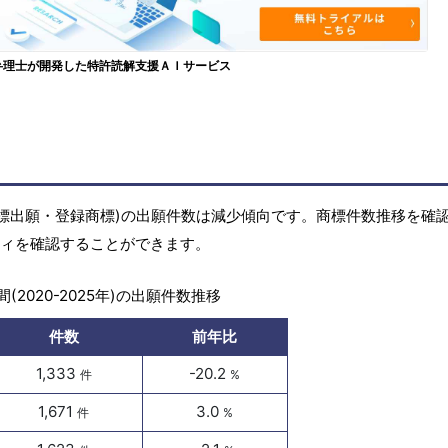
弁理士が開発した特許読解支援ＡＩサービス
の商標(商標出願・登録商標)の出願件数は減少傾向です。商標件数推移を確
ビティを確認することができます。
(2020-2025年)の出願件数推移
件数
前年比
1,333
-20.2
件
%
1,671
3.0
件
%