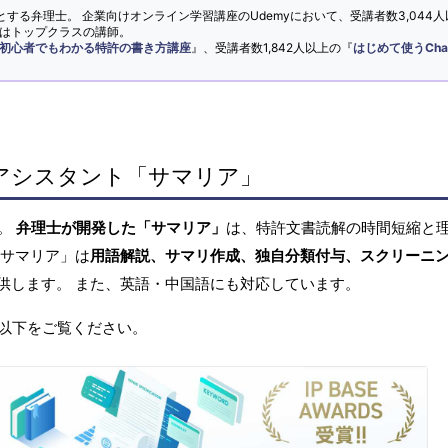
とする弁理士。 企業向けオンライン学習講座のUdemyにおいて、受講者数3,044人
ではトップクラスの講師。
初心者でもわかる特許の書き方講座
』、受講者数1,842人以上の『
はじめて使うCha
アシスタント「サマリア」
へ。
弁理士が開発した「サマリア」
は、特許文書読解の時間短縮と
「サマリア」は
用語解説、サマリ作成、独自分類付与、スクリーニ
供します。 また、英語・中国語にも対応しています。
以下をご覧ください。