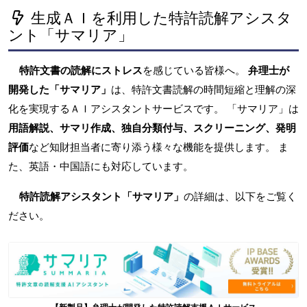
生成ＡＩを利用した特許読解アシスタ
ント「サマリア」
特許文書の読解にストレス
を感じている皆様へ。
弁理士が
開発した「サマリア」
は、特許文書読解の時間短縮と理解の深
化を実現するＡＩアシスタントサービスです。 「サマリア」は
用語解説、サマリ作成、独自分類付与、スクリーニング、発明
評価
など知財担当者に寄り添う様々な機能を提供します。 ま
た、英語・中国語にも対応しています。
特許読解アシスタント「サマリア」
の詳細は、以下をご覧く
ださい。