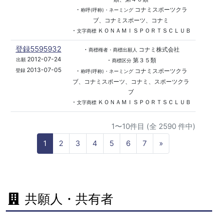
・
コナミスポーツクラ
称呼(呼称)・ネーミング
ブ、コナミスポーツ、コナミ
・
ＫＯＮＡＭＩＳＰＯＲＴＳＣＬＵＢ
文字商標
登録5595932
・
コナミ株式会社
商標権者・商標出願人
2012-07-24
・
第３５類
出願
商標区分
2013-07-05
・
コナミスポーツクラ
登録
称呼(呼称)・ネーミング
ブ、コナミスポーツ、コナミ、スポーツクラ
ブ
・
ＫＯＮＡＭＩＳＰＯＲＴＳＣＬＵＢ
文字商標
1〜10件目 (全 2590 件中)
N
1
2
3
4
5
6
7
»
e
x
t
共願人・共有者