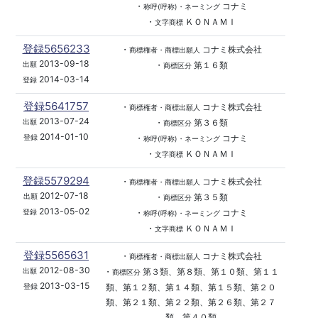
・
コナミ
称呼(呼称)・ネーミング
・
ＫＯＮＡＭＩ
文字商標
登録5656233
・
コナミ株式会社
商標権者・商標出願人
2013-09-18
・
第１６類
出願
商標区分
2014-03-14
登録
登録5641757
・
コナミ株式会社
商標権者・商標出願人
2013-07-24
・
第３６類
出願
商標区分
2014-01-10
・
コナミ
登録
称呼(呼称)・ネーミング
・
ＫＯＮＡＭＩ
文字商標
登録5579294
・
コナミ株式会社
商標権者・商標出願人
2012-07-18
・
第３５類
出願
商標区分
2013-05-02
・
コナミ
登録
称呼(呼称)・ネーミング
・
ＫＯＮＡＭＩ
文字商標
登録5565631
・
コナミ株式会社
商標権者・商標出願人
2012-08-30
・
第３類、第８類、第１０類、第１１
出願
商標区分
2013-03-15
類、第１２類、第１４類、第１５類、第２０
登録
類、第２１類、第２２類、第２６類、第２７
類、第４０類