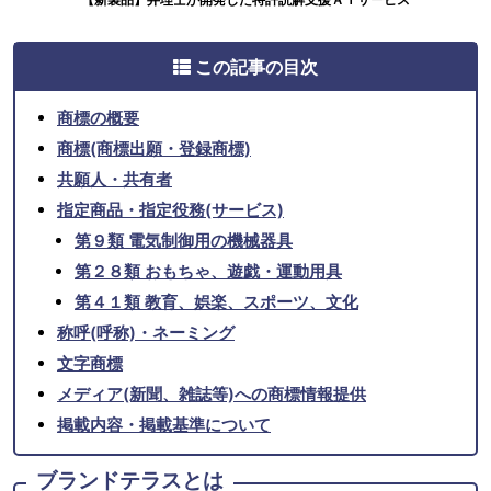
この記事の目次
商標の概要
商標(商標出願・登録商標)
共願人・共有者
指定商品・指定役務(サービス)
第９類 電気制御用の機械器具
第２８類 おもちゃ、遊戯・運動用具
第４１類 教育、娯楽、スポーツ、文化
称呼(呼称)・ネーミング
文字商標
メディア(新聞、雑誌等)への商標情報提供
掲載内容・掲載基準について
ブランドテラスとは