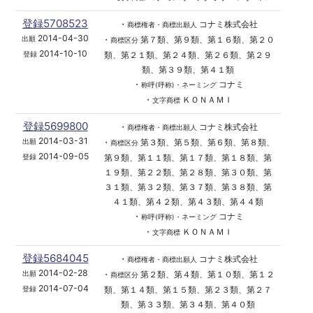
登録5708523
・
コナミ株式会社
商標権者・商標出願人
2014-04-30
・
第７類、第９類、第１６類、第２０
出願
商標区分
2014-10-10
類、第２１類、第２４類、第２６類、第２９
登録
類、第３９類、第４１類
・
コナミ
称呼(呼称)・ネーミング
・
ＫＯＮＡＭＩ
文字商標
登録5699800
・
コナミ株式会社
商標権者・商標出願人
2014-03-31
・
第３類、第５類、第６類、第８類、
出願
商標区分
2014-09-05
第９類、第１１類、第１７類、第１８類、第
登録
１９類、第２２類、第２８類、第３０類、第
３１類、第３２類、第３７類、第３８類、第
４１類、第４２類、第４３類、第４４類
・
コナミ
称呼(呼称)・ネーミング
・
ＫＯＮＡＭＩ
文字商標
登録5684045
・
コナミ株式会社
商標権者・商標出願人
2014-02-28
・
第２類、第４類、第１０類、第１２
出願
商標区分
2014-07-04
類、第１４類、第１５類、第２３類、第２７
登録
類、第３３類、第３４類、第４０類