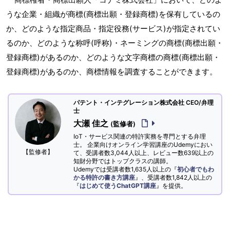
うな企業・組織が商標(商標出願・登録商標)を保有しているの
か、どのような指定商品・指定役務(サービス)が指定されてい
るのか、どのような称呼(呼称)・ネーミングの商標(商標出願・
登録商標)があるのか、どのような文字商標の商標(商標出願・
登録商標)があるのか、商標情報を調査することができます。
パテント・インテグレーション株式会社 CEO/弁理
士
大瀬 佳之
(監修者)
IoT・サービス関連の特許実務を専門とする弁理
士。 企業向けオンライン学習講座のUdemyにおい
【監修者】
て、受講者数3,044人以上、レビュー数639以上の
知財分野ではトップクラスの講師。
Udemyでは受講者数1,635人以上の『
初心者でもわ
かる特許の書き方講座
』、受講者数1,842人以上の
『
はじめて使うChatGPT講座
』を提供。