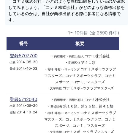
「コナミ株式会社」がどのような商標出願をしているのか確認
してみましょう。「コナミ株式会社」がどのような商標出願を
しているのかは、自社が商標出願する際に参考になる情報で
す。
1〜10件目 (全 2590 件中)
番号
概要
登録5707700
・
コナミ株式会社
商標権者・商標出願人
2014-05-30
・
第４１類
出願
商標区分
2014-10-03
・
コナミスポーツクラブ
登録
称呼(呼称)・ネーミング
マスターズ、コナミスポーツクラブ、コナミ
スポーツ、コナミ、マスターズ
・
コナミスポ−ツクラブマスタ−ズ
文字商標
登録5712040
・
コナミ株式会社
商標権者・商標出願人
2014-05-30
・
第１６類、第２５類、第４１類
出願
商標区分
2014-10-24
・
コナミスポーツクラブ
登録
称呼(呼称)・ネーミング
マスターズ、コナミスポーツクラブ、コナミ
スポーツ、コナミ、マスターズ
・
コナミスポ−ツクラブマスタ−ズ
文字商標