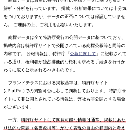
商標データは最新の特許庁発行の商標データに基づき集計・
解析・分析を行っています。 掲載・分析結果については十分気
をつけておりますが、データの正否については保証していませ
ん。 ご理解の上、ご利用をお願いいたします。
商標データは全て特許庁発行の公開データに基づいており、
掲載内容は特許庁サイトで公開されている商標公報等と同等の
内容です。 公報情報は、特許庁「
公報に関して
」に記載されて
いる通り、権利者が独占排他的な権利を求める手続きを行うか
わりに広く公示されるべきものです。
ブランドテラスにおける掲載基準は、特許庁サイト
(JPlatPat)での閲覧可否に応じて判断しております。 特許庁サ
イトにて非公開とされている情報は、弊社も非公開とする場合
がございます。
一方、
特許庁サイトにて閲覧可能な情報は通常、掲載にあた
り法的な問題（名誉毀損等）がなく表現の自由の範囲内と考え