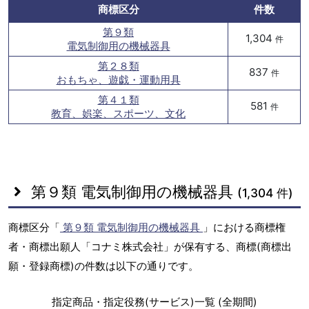
商標区分
件数
第９類
1,304
件
電気制御用の機械器具
第２８類
837
件
おもちゃ、遊戯・運動用具
第４１類
581
件
教育、娯楽、スポーツ、文化
第９類 電気制御用の機械器具
(1,304 件)
商標区分「
第９類 電気制御用の機械器具
」における商標権
者・商標出願人「コナミ株式会社」が保有する、商標(商標出
願・登録商標)の件数は以下の通りです。
指定商品・指定役務(サービス)一覧 (全期間)