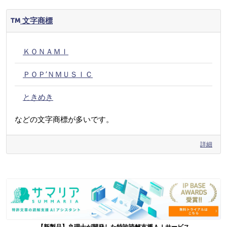
文字商標
ＫＯＮＡＭＩ
ＰＯＰ’ＮＭＵＳＩＣ
ときめき
などの文字商標が多いです。
詳細
【新製品】弁理士が開発した特許読解支援ＡＩサービス