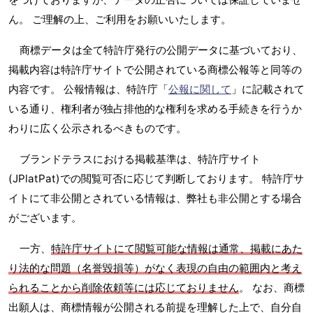
ん。 ご理解の上、ご利用をお願いいたします。
商標データは全て特許庁発行の公開データに基づいており、
掲載内容は特許庁サイトで公開されている商標公報等と同等の
内容です。 公報情報は、特許庁「
公報に関して
」に記載されて
いる通り、権利者が独占排他的な権利を求める手続きを行うか
わりに広く公示されるべきものです。
ブランドテラスにおける掲載基準は、特許庁サイト
(JPlatPat)での閲覧可否に応じて判断しております。 特許庁サ
イトにて非公開とされている情報は、弊社も非公開とする場合
がございます。
一方、
特許庁サイトにて閲覧可能な情報は通常、掲載にあた
り法的な問題（名誉毀損等）がなく表現の自由の範囲内と考え
られることから削除依頼等には応じておりません
。 なお、商標
出願人は、商標情報が公開される前提を理解した上で、自分自