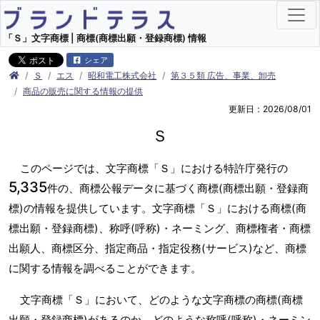
「Ｓ」文字商標 | 商標(商標出願・登録商標) 情報
シェア
Ｓ
エス
昭和電工株式会社
第３５類 広告、事業、卸売
商品の販売に関する情報の提供
更新日：2026/08/01
Ｓ
このページでは、文字商標「Ｓ」における特許庁発行の
5,335
件の、商標公報データに基づく商標(商標出願・登録商
標)の情報を提供しています。文字商標「Ｓ」における商標(商
標出願・登録商標)、称呼(呼称)・ネーミング、商標権者・商標
出願人、商標区分、指定商品・指定役務(サービス)など、商標
に関する情報を調べることができます。
文字商標「Ｓ」において、どのような文字商標の商標(商標
出願・登録商標)があるのか、どのような称呼(呼称)・ネーミン