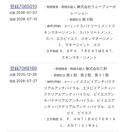
登録7065010
・
株式会社ウェーブコーポ
商標権者・商標出願人
2026-01-07
レーション
出願
2026-07-15
・
第３類
登録
商標区分
・
スパトリートメントス
称呼(呼称)・ネーミング
キンマネージメント、スパトリートメント、
スパ、エスピイエイ、スキンマネージメン
ト、マネージメント、エス
・
Ｓ、ＳＰＡ、ＴＲＥＡＴＭＥＮＴ、
文字商標
スキンマネ－ジメント
登録7068166
・
株式会社三和
商標権者・商標出願人
2025-12-26
・
第１類、第２類、第３７類
出願
商標区分
2026-07-27
・
エスピイアンチバクテ
登録
称呼(呼称)・ネーミング
リアルアンチバイラル、エスピイアンティバ
クテリアルアンティバイラル、ピイエスアン
チバクテリアルアンチバイラル、ピイエスア
ンティバクテリアルアンティバイラル、エス
ピイ、ピイエス
・
Ｓ、Ｐ、ＡＮＴＩＢＡＣＴＥＲＩＡ
文字商標
Ｌ、ＡＮＴＩＶＩＲＡＬ