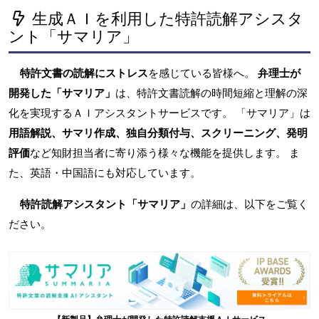
生成ＡＩを利用した特許読解アシスタ
ント「サマリア」
特許文書の読解にストレス
を感じている皆様へ。
弁理士が
開発した「サマリア」
は、特許文書読解の時間短縮と理解の深
化を実現するＡＩアシスタントサービスです。 「サマリア」は
用語解説、サマリ作成、独自分類付与、スクリーニング、発明
評価
など知財担当者に寄り添う様々な機能を提供します。 ま
た、英語・中国語にも対応しています。
特許読解アシスタント「サマリア」
の詳細は、以下をご覧く
ださい。