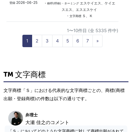
2026-06-25
・
エスケイエス、ケイエ
登録
称呼(呼称)・ネーミング
スエス、エスエスケイ
・
Ｓ、Ｋ
文字商標
1〜10件目 (全 5335 件中)
N
1
2
3
4
5
6
7
»
e
x
t
文字商標
文字商標「Ｓ」における代表的な文字商標ごとの、商標(商標
出願・登録商標)の件数は以下の通りです。
弁理士
大瀬 佳之のコメント
「Ｓ」においてどのような文字商標に対して商標出願がされて