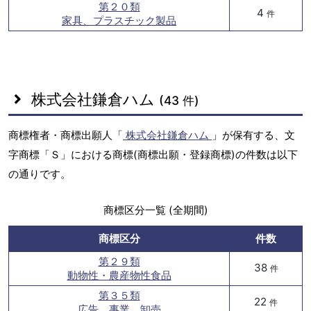
第２０類
4
件
家具、プラスチック製品
株式会社鎌倉ハム
(43 件)
商標権者・商標出願人「
株式会社鎌倉ハム
」が保有する、文
字商標「Ｓ」における商標(商標出願・登録商標)の件数は以下
の通りです。
商標区分一覧 (全期間)
商標区分
件数
第２９類
38
件
動物性・農産物性食品
第３５類
22
件
広告、事業、卸売