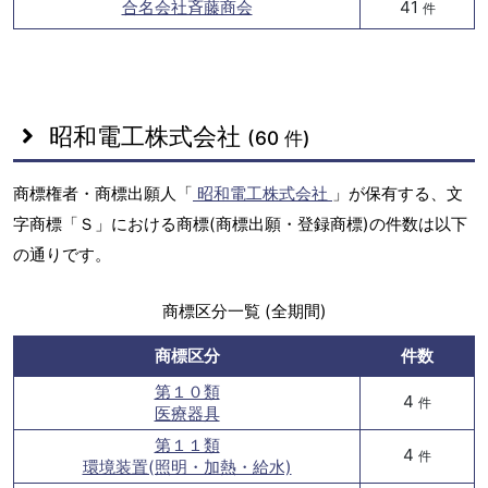
合名会社斉藤商会
41
件
昭和電工株式会社
(60 件)
商標権者・商標出願人「
昭和電工株式会社
」が保有する、文
字商標「Ｓ」における商標(商標出願・登録商標)の件数は以下
の通りです。
商標区分一覧 (全期間)
商標区分
件数
第１０類
4
件
医療器具
第１１類
4
件
環境装置(照明・加熱・給水)