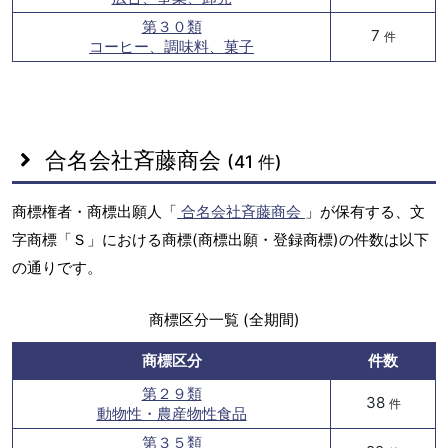
第３０類
7
件
コーヒー、調味料、菓子
合名会社斉藤商会
(41 件)
商標権者・商標出願人「
合名会社斉藤商会
」が保有する、文
字商標「Ｓ」における商標(商標出願・登録商標)の件数は以下
の通りです。
商標区分一覧 (全期間)
商標区分
件数
第２９類
38
件
動物性・農産物性食品
第３５類