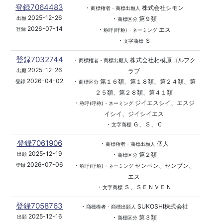
登録7064483
・
株式会社シモン
商標権者・商標出願人
2025-12-26
・
第９類
出願
商標区分
2026-07-14
・
エス
登録
称呼(呼称)・ネーミング
・
Ｓ
文字商標
登録7032744
・
株式会社相模原ゴルフク
商標権者・商標出願人
2025-12-26
ラブ
出願
2026-04-02
・
第１６類、第１８類、第２４類、第
登録
商標区分
２５類、第２８類、第４１類
・
ジイエスシイ、エスジ
称呼(呼称)・ネーミング
イシイ、ジイシイエス
・
Ｇ、Ｓ、Ｃ
文字商標
登録7061906
・
個人
商標権者・商標出願人
2025-12-19
・
第２類
出願
商標区分
2026-07-06
・
センベン、センブン、
登録
称呼(呼称)・ネーミング
エス
・
Ｓ、ＳＥＮＶＥＮ
文字商標
登録7058763
・
SUKOSHI株式会社
商標権者・商標出願人
2025-12-16
・
第３類
出願
商標区分