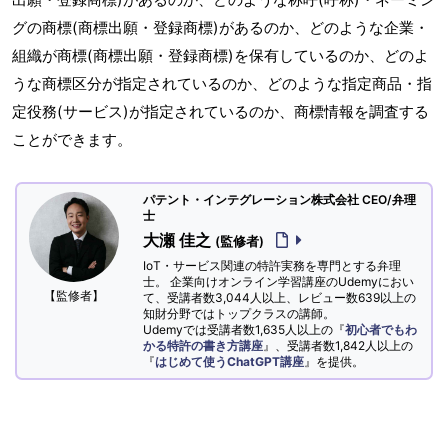
グの商標(商標出願・登録商標)があるのか、どのような企業・
組織が商標(商標出願・登録商標)を保有しているのか、どのよ
うな商標区分が指定されているのか、どのような指定商品・指
定役務(サービス)が指定されているのか、商標情報を調査する
ことができます。
パテント・インテグレーション株式会社 CEO/弁理
士
大瀬 佳之
(監修者)
IoT・サービス関連の特許実務を専門とする弁理
士。 企業向けオンライン学習講座のUdemyにおい
【監修者】
て、受講者数3,044人以上、レビュー数639以上の
知財分野ではトップクラスの講師。
Udemyでは受講者数1,635人以上の『
初心者でもわ
かる特許の書き方講座
』、受講者数1,842人以上の
『
はじめて使うChatGPT講座
』を提供。