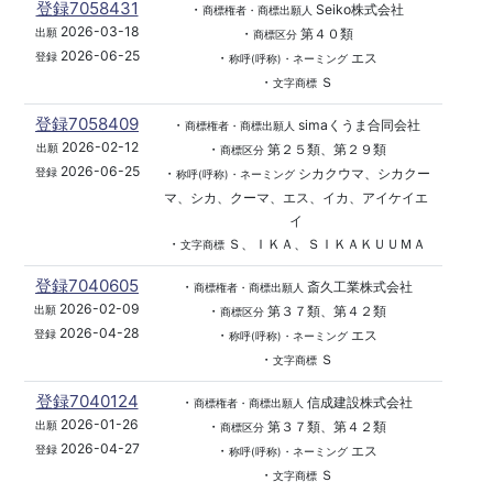
登録7058431
・
Seiko株式会社
商標権者・商標出願人
2026-03-18
・
第４０類
出願
商標区分
2026-06-25
・
エス
登録
称呼(呼称)・ネーミング
・
Ｓ
文字商標
登録7058409
・
simaくうま合同会社
商標権者・商標出願人
2026-02-12
・
第２５類、第２９類
出願
商標区分
2026-06-25
・
シカクウマ、シカクー
登録
称呼(呼称)・ネーミング
マ、シカ、クーマ、エス、イカ、アイケイエ
イ
・
Ｓ、ＩＫＡ、ＳＩＫＡＫＵＵＭＡ
文字商標
登録7040605
・
斎久工業株式会社
商標権者・商標出願人
2026-02-09
・
第３７類、第４２類
出願
商標区分
2026-04-28
・
エス
登録
称呼(呼称)・ネーミング
・
Ｓ
文字商標
登録7040124
・
信成建設株式会社
商標権者・商標出願人
2026-01-26
・
第３７類、第４２類
出願
商標区分
2026-04-27
・
エス
登録
称呼(呼称)・ネーミング
・
Ｓ
文字商標