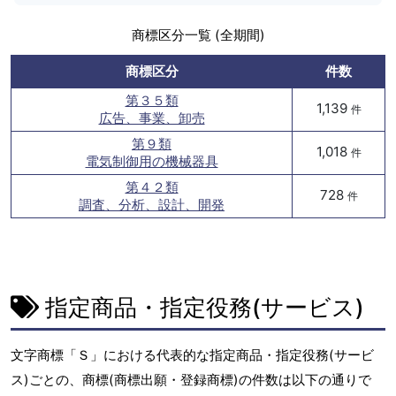
商標区分一覧 (全期間)
商標区分
件数
第３５類
1,139
件
広告、事業、卸売
第９類
1,018
件
電気制御用の機械器具
第４２類
728
件
調査、分析、設計、開発
指定商品・指定役務(サービス)
文字商標「Ｓ」における代表的な指定商品・指定役務(サービ
ス)ごとの、商標(商標出願・登録商標)の件数は以下の通りで