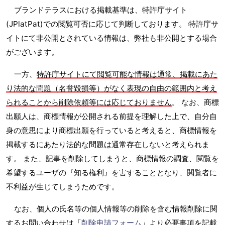
ブランドテラスにおける掲載基準は、特許庁サイト
(JPlatPat)での閲覧可否に応じて判断しております。 特許庁サ
イトにて非公開とされている情報は、弊社も非公開とする場合
がございます。
一方、
特許庁サイトにて閲覧可能な情報は通常、掲載にあた
り法的な問題（名誉毀損等）がなく表現の自由の範囲内と考え
られることから削除依頼等には応じておりません
。 なお、商標
出願人は、商標情報が公開される前提を理解した上で、自分自
身の意思により商標出願を行っていると考えると、商標情報を
掲載するにあたり法的な問題は通常存在しないと考えられま
す。 また、記事を削除してしまうと、商標情報の調査、閲覧を
希望するユーザの『知る権利』を害することとなり、閲覧者に
不利益が生じてしまうためです。
なお、個人の氏名等の個人情報等の削除を含む情報削除に関
するお問い合わせは「
削除申請フォーム
」より必要事項を記載