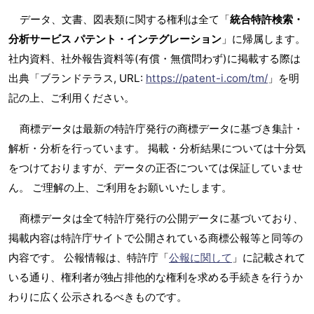
データ、文書、図表類に関する権利は全て「
統合特許検索・
分析サービス パテント・インテグレーション
」に帰属します。
社内資料、社外報告資料等(有償・無償問わず)に掲載する際は
出典「ブランドテラス, URL:
https://patent-i.com/tm/
」を明
記の上、ご利用ください。
商標データは最新の特許庁発行の商標データに基づき集計・
解析・分析を行っています。 掲載・分析結果については十分気
をつけておりますが、データの正否については保証していませ
ん。 ご理解の上、ご利用をお願いいたします。
商標データは全て特許庁発行の公開データに基づいており、
掲載内容は特許庁サイトで公開されている商標公報等と同等の
内容です。 公報情報は、特許庁「
公報に関して
」に記載されて
いる通り、権利者が独占排他的な権利を求める手続きを行うか
わりに広く公示されるべきものです。