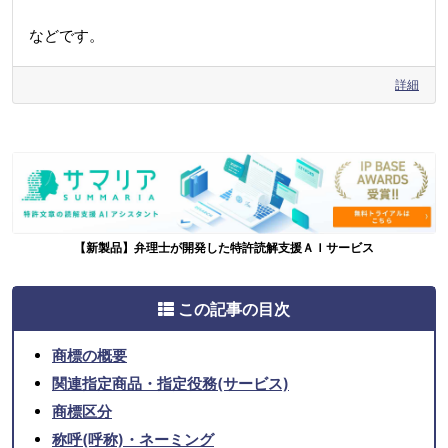
などです。
詳細
【新製品】弁理士が開発した特許読解支援ＡＩサービス
この記事の目次
商標の概要
関連指定商品・指定役務(サービス)
商標区分
称呼(呼称)・ネーミング