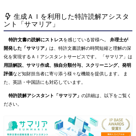
生成ＡＩを利用した特許読解アシスタ
ント「サマリア」
特許文書の読解にストレス
を感じている皆様へ。
弁理士が
開発した「サマリア」
は、特許文書読解の時間短縮と理解の深
化を実現するＡＩアシスタントサービスです。 「サマリア」は
用語解説、サマリ作成、独自分類付与、スクリーニング、発明
評価
など知財担当者に寄り添う様々な機能を提供します。 ま
た、英語・中国語にも対応しています。
特許読解アシスタント「サマリア」
の詳細は、以下をご覧く
ださい。