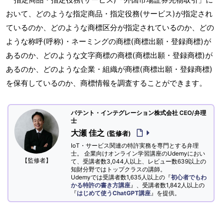
おいて、どのような指定商品・指定役務(サービス)が指定され
ているのか、どのような商標区分が指定されているのか、どの
ような称呼(呼称)・ネーミングの商標(商標出願・登録商標)が
あるのか、どのような文字商標の商標(商標出願・登録商標)が
あるのか、どのような企業・組織が商標(商標出願・登録商標)
を保有しているのか、商標情報を調査することができます。
パテント・インテグレーション株式会社 CEO/弁理
士
大瀬 佳之
(監修者)
IoT・サービス関連の特許実務を専門とする弁理
士。 企業向けオンライン学習講座のUdemyにおい
【監修者】
て、受講者数3,044人以上、レビュー数639以上の
知財分野ではトップクラスの講師。
Udemyでは受講者数1,635人以上の『
初心者でもわ
かる特許の書き方講座
』、受講者数1,842人以上の
『
はじめて使うChatGPT講座
』を提供。