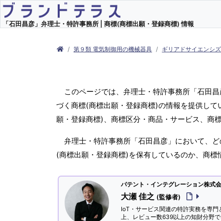
「石田昌彦」弁理士・特許事務所 | 商標(商標出願・登録商標) 情報
第９類 電気制御用の機械器具
ギリアドサイエンシ
このページでは、弁理士・特許事務所「石田昌
づく商標(商標出願・登録商標)の情報を提供し
願・登録商標)、商標区分・商品・サービス、商
弁理士・特許事務所「石田昌彦」において、ど
(商標出願・登録商標)を保有しているのか、商
パテント・インテグレーション株式会社
大瀬 佳之
(監修者)
IoT・サービス関連の特許実務を専門
上、レビュー数639以上の知財分野