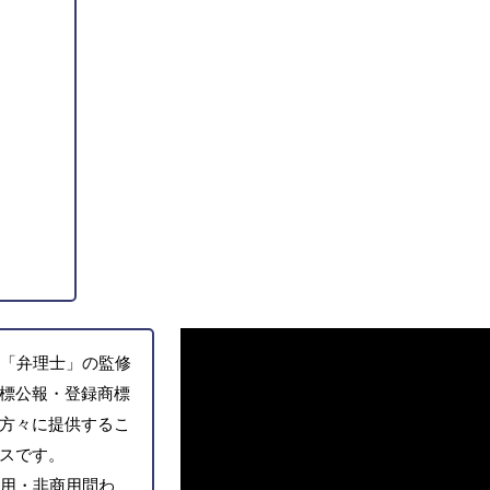
「弁理士」の監修
標公報・登録商標
方々に提供するこ
スです。
用・非商用問わ