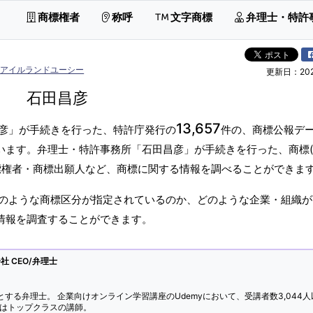
商標権者
称呼
文字商標
弁理士・特許
ズアイルランドユーシー
更新日：2026
石田昌彦
13,657
彦」が手続きを行った、特許庁発行の
件の、商標公報デ
ています。弁理士・特許事務所「石田昌彦」が手続きを行った、商標
標権者・商標出願人など、商標に関する情報を調べることができま
のような商標区分が指定されているのか、どのような企業・組織が
標情報を調査することができます。
 CEO/弁理士
とする弁理士。 企業向けオンライン学習講座のUdemyにおいて、受講者数3,044人
ではトップクラスの講師。