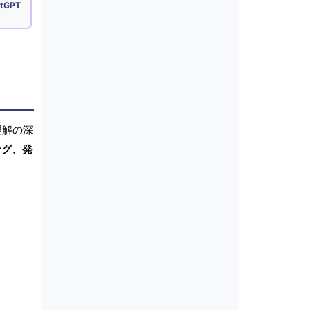
tGPT
理解の深
ング、発