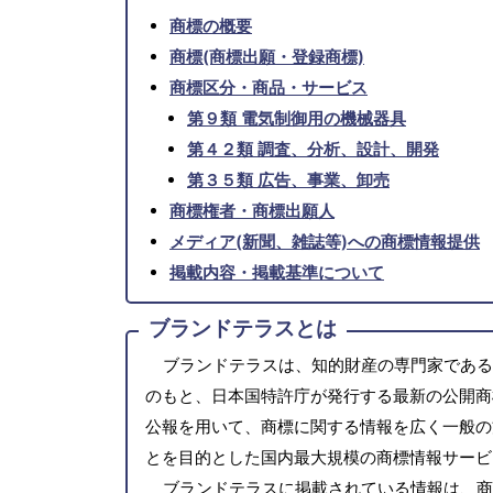
商標の概要
商標(商標出願・登録商標)
商標区分・商品・サービス
第９類 電気制御用の機械器具
第４２類 調査、分析、設計、開発
第３５類 広告、事業、卸売
商標権者・商標出願人
メディア(新聞、雑誌等)への商標情報提供
掲載内容・掲載基準について
ブランドテラスとは
ブランドテラスは、知的財産の専門家である
のもと、日本国特許庁が発行する最新の公開商
公報を用いて、商標に関する情報を広く一般の
とを目的とした国内最大規模の商標情報サービ
ブランドテラスに掲載されている情報は、商