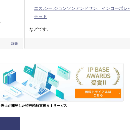
エス.シー.ジョンソンアンドサン、インコーポレ
テッド
。
などです。
詳細
弁理士が開発した特許読解支援ＡＩサービス