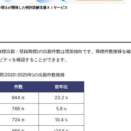
弁理士が開発した特許読解支援ＡＩサービス
商標(商標出願・登録商標)の出願件数は増加傾向です。商標件数推移を
ビティを確認することができます。
(2020-2025年)の出願件数推移
件数
前年比
944
23.2
件
%
766
5.8
件
%
724
10.4
件
%
656
-24.5