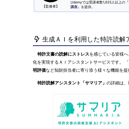
Udemyでは受講者数1,635人以上の『
【監修者】
講座
』を提供。
生成ＡＩを利用した特許読解
特許文書の読解にストレス
を感じている皆様
化を実現するＡＩアシスタントサービスです。 
明評価
など知財担当者に寄り添う様々な機能を提
特許読解アシスタント「サマリア」
の詳細は、