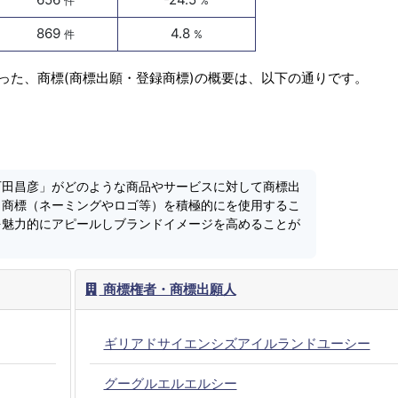
件
%
869
4.8
件
%
った、商標(商標出願・登録商標)の概要は、以下の通りです。
石田昌彦」がどのような商品やサービスに対して商標出
、商標（ネーミングやロゴ等）を積極的にを使用するこ
を魅力的にアピールしブランドイメージを高めることが
商標権者・商標出願人
ギリアドサイエンシズアイルランドユーシー
グーグルエルエルシー