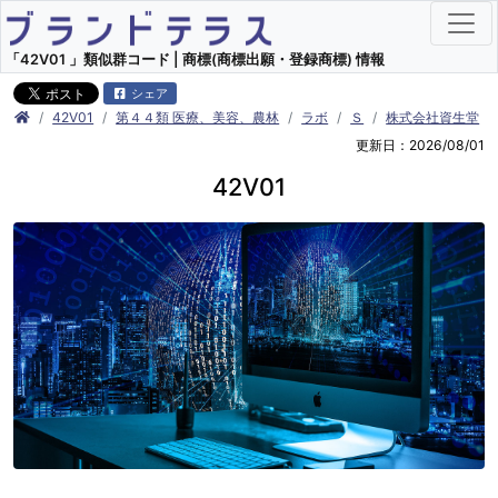
「42V01 」類似群コード | 商標(商標出願・登録商標) 情報
シェア
42V01
第４４類 医療、美容、農林
ラボ
Ｓ
株式会社資生堂
更新日：2026/08/01
42V01