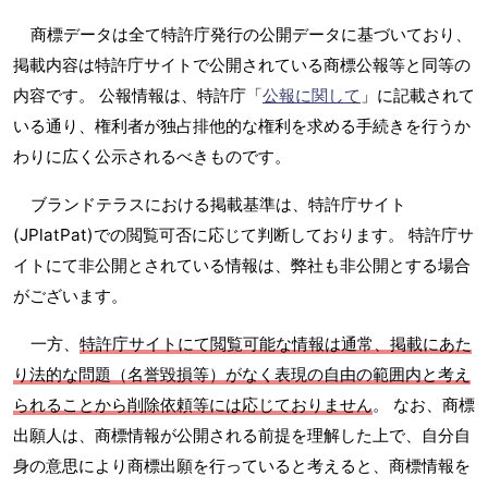
商標データは全て特許庁発行の公開データに基づいており、
掲載内容は特許庁サイトで公開されている商標公報等と同等の
内容です。 公報情報は、特許庁「
公報に関して
」に記載されて
いる通り、権利者が独占排他的な権利を求める手続きを行うか
わりに広く公示されるべきものです。
ブランドテラスにおける掲載基準は、特許庁サイト
(JPlatPat)での閲覧可否に応じて判断しております。 特許庁サ
イトにて非公開とされている情報は、弊社も非公開とする場合
がございます。
一方、
特許庁サイトにて閲覧可能な情報は通常、掲載にあた
り法的な問題（名誉毀損等）がなく表現の自由の範囲内と考え
られることから削除依頼等には応じておりません
。 なお、商標
出願人は、商標情報が公開される前提を理解した上で、自分自
身の意思により商標出願を行っていると考えると、商標情報を