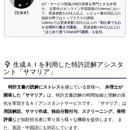
IoT・サービス関連の特許実務を専門とする弁理
士。 企業向けオンライン学習講座のUdemyにおい
【監修者】
て、受講者数3,044人以上、レビュー数639以上の
知財分野ではトップクラスの講師。
Udemyでは受講者数1,635人以上の『
初心者でもわ
かる特許の書き方講座
』、受講者数1,842人以上の
『
はじめて使うChatGPT講座
』を提供。
生成ＡＩを利用した特許読解アシスタ
ント「サマリア」
特許文書の読解にストレス
を感じている皆様へ。
弁理士が
開発した「サマリア」
は、特許文書読解の時間短縮と理解の深
化を実現するＡＩアシスタントサービスです。 「サマリア」は
用語解説、サマリ作成、独自分類付与、スクリーニング、発明
評価
など知財担当者に寄り添う様々な機能を提供します。 ま
た、英語・中国語にも対応しています。