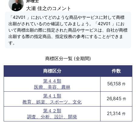
弁理士
大瀬 佳之のコメント
「42V01 」においてどのような商品やサービスに対して商標
出願がされているのか確認してみましょう。「42V01 」にお
いて商標出願の際に指定された商品やサービスは、自社が商標
出願する際の指定商品、指定役務の参考にすることができま
す。
商標区分一覧 (全期間)
商標区分
件数
第４４類
56,158
件
医療、美容、農林
第４１類
26,845
件
教育、娯楽、スポーツ、文化
第４２類
21,314
件
調査、分析、設計、開発