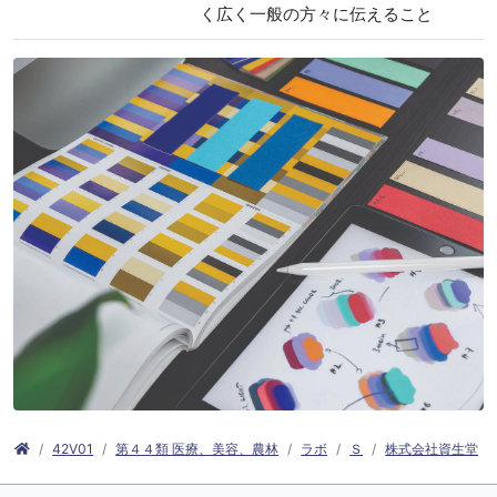
く広く一般の方々に伝えること
42V01
第４４類 医療、美容、農林
ラボ
Ｓ
株式会社資生堂