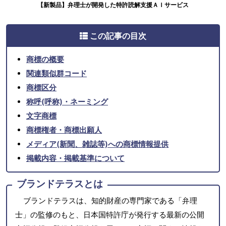
【新製品】弁理士が開発した特許読解支援ＡＩサービス
この記事の目次
商標の概要
関連類似群コード
商標区分
称呼(呼称)・ネーミング
文字商標
商標権者・商標出願人
メディア(新聞、雑誌等)への商標情報提供
掲載内容・掲載基準について
ブランドテラスとは
ブランドテラスは、知的財産の専門家である「弁理
士」の監修のもと、日本国特許庁が発行する最新の公開