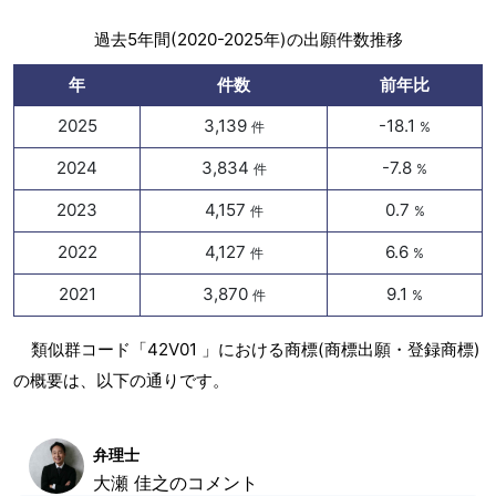
過去5年間(2020-2025年)の出願件数推移
年
件数
前年比
2025
3,139
-18.1
件
%
2024
3,834
-7.8
件
%
2023
4,157
0.7
件
%
2022
4,127
6.6
件
%
2021
3,870
9.1
件
%
類似群コード「42V01 」における商標(商標出願・登録商標)
の概要は、以下の通りです。
弁理士
大瀬 佳之のコメント