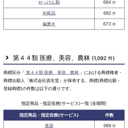
せっけん類
684
件
化粧品
682
件
歯磨き
673
件
第４４類 医療、美容、農林
(1,092 件)
商標区分「
第４４類 医療、美容、農林
」における商標権者・
商標出願人「株式会社資生堂」が保有する、商標(商標出願・
登録商標)の件数は以下の通りです。
指定商品・指定役務(サービス)一覧 (全期間)
指定商品・指定役務(サービス)
件数
美容
988
件