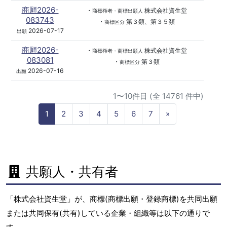
商願2026-
・
株式会社資生堂
商標権者・商標出願人
083743
・
第３類、第３５類
商標区分
2026-07-17
出願
商願2026-
・
株式会社資生堂
商標権者・商標出願人
083081
・
第３類
商標区分
2026-07-16
出願
1〜10件目 (全 14761 件中)
N
1
2
3
4
5
6
7
»
e
x
t
共願人・共有者
「株式会社資生堂」が、商標(商標出願・登録商標)を共同出願
または共同保有(共有)している企業・組織等は以下の通りで