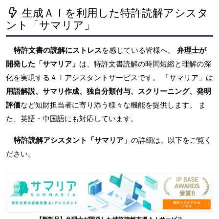
生成ＡＩを利用した特許読解アシスタ
ント「サマリア」
特許文書の読解にストレス
を感じている皆様へ。
弁理士が
開発した「サマリア」
は、特許文書読解の時間短縮と理解の深
化を実現するＡＩアシスタントサービスです。 「サマリア」は
用語解説、サマリ作成、独自分類付与、スクリーニング、発明
評価
など知財担当者に寄り添う様々な機能を提供します。 ま
た、英語・中国語にも対応しています。
特許読解アシスタント「サマリア」
の詳細は、以下をご覧く
ださい。