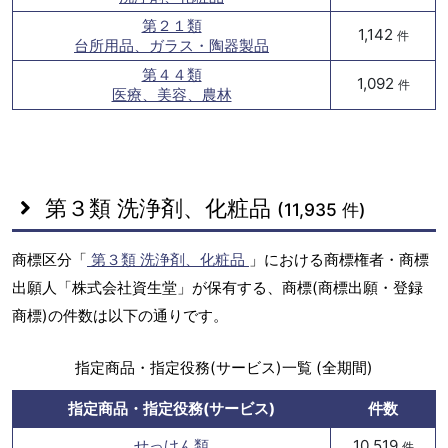
第２１類
1,142
件
台所用品、ガラス・陶器製品
第４４類
1,092
件
医療、美容、農林
第３類 洗浄剤、化粧品
(11,935 件)
商標区分「
第３類 洗浄剤、化粧品
」における商標権者・商標
出願人「株式会社資生堂」が保有する、商標(商標出願・登録
商標)の件数は以下の通りです。
指定商品・指定役務(サービス)一覧 (全期間)
指定商品・指定役務(サービス)
件数
せっけん類
10,519
件