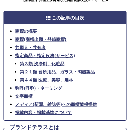
この記事の目次
商標の概要
商標(商標出願・登録商標)
共願人・共有者
指定商品・指定役務(サービス)
第３類 洗浄剤、化粧品
第２１類 台所用品、ガラス・陶器製品
第４４類 医療、美容、農林
称呼(呼称)・ネーミング
文字商標
メディア(新聞、雑誌等)への商標情報提供
掲載内容・掲載基準について
ブランドテラスとは