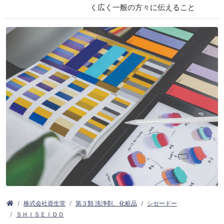
く広く一般の方々に伝えること
株式会社資生堂
第３類 洗浄剤、化粧品
シセードー
ＳＨＩＳＥＩＤＯ