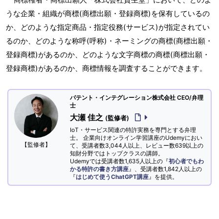
うな企業・組織が商標(商標出願・登録商標)を保有しているの
か、どのような指定商品・指定役務(サービス)が指定されてい
るのか、どのような称呼(呼称)・ネーミングの商標(商標出願・
登録商標)があるのか、どのような文字商標の商標(商標出願・
登録商標)があるのか、商標情報を調査することができます。
パテント・インテグレーション株式会社 CEO/弁理
士
大瀬 佳之
(監修者)
IoT・サービス関連の特許実務を専門とする弁理
士。 企業向けオンライン学習講座のUdemyにおい
【監修者】
て、受講者数3,044人以上、レビュー数639以上の
知財分野ではトップクラスの講師。
Udemyでは受講者数1,635人以上の『
初心者でもわ
かる特許の書き方講座
』、受講者数1,842人以上の
『
はじめて使うChatGPT講座
』を提供。