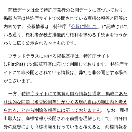
商標データは全て特許庁発行の公開データに基づいており、
掲載内容は特許庁サイトで公開されている商標公報等と同等の
内容です。 公報情報は、特許庁「
公報に関して
」に記載されて
いる通り、権利者が独占排他的な権利を求める手続きを行うか
わりに広く公示されるべきものです。
ブランドテラスにおける掲載基準は、特許庁サイト
(JPlatPat)での閲覧可否に応じて判断しております。 特許庁サ
イトにて非公開とされている情報は、弊社も非公開とする場合
がございます。
一方、
特許庁サイトにて閲覧可能な情報は通常、掲載にあた
り法的な問題（名誉毀損等）がなく表現の自由の範囲内と考え
られることから削除依頼等には応じておりません
。 なお、商標
出願人は、商標情報が公開される前提を理解した上で、自分自
身の意思により商標出願を行っていると考えると、商標情報を