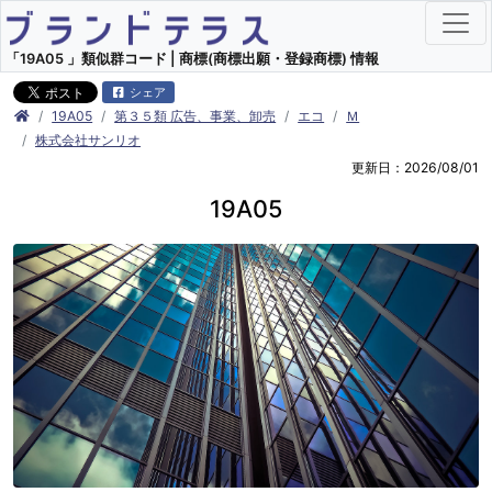
「19A05 」類似群コード | 商標(商標出願・登録商標) 情報
シェア
19A05
第３５類 広告、事業、卸売
エコ
Ｍ
株式会社サンリオ
更新日：2026/08/01
19A05