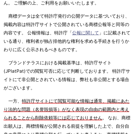
ん。 ご理解の上、ご利用をお願いいたします。
商標データは全て特許庁発行の公開データに基づいており、
掲載内容は特許庁サイトで公開されている商標公報等と同等の
内容です。 公報情報は、特許庁「
公報に関して
」に記載されて
いる通り、権利者が独占排他的な権利を求める手続きを行うか
わりに広く公示されるべきものです。
ブランドテラスにおける掲載基準は、特許庁サイト
(JPlatPat)での閲覧可否に応じて判断しております。 特許庁サ
イトにて非公開とされている情報は、弊社も非公開とする場合
がございます。
一方、
特許庁サイトにて閲覧可能な情報は通常、掲載にあた
り法的な問題（名誉毀損等）がなく表現の自由の範囲内と考え
られることから削除依頼等には応じておりません
。 なお、商標
出願人は、商標情報が公開される前提を理解した上で、自分自