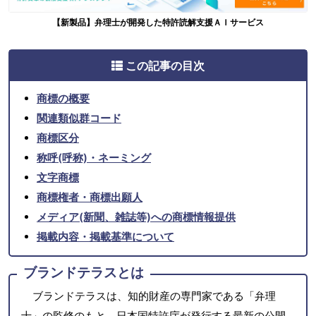
【新製品】弁理士が開発した特許読解支援ＡＩサービス
この記事の目次
商標の概要
関連類似群コード
商標区分
称呼(呼称)・ネーミング
文字商標
商標権者・商標出願人
メディア(新聞、雑誌等)への商標情報提供
掲載内容・掲載基準について
ブランドテラスとは
ブランドテラスは、知的財産の専門家である「弁理
士」の監修のもと、日本国特許庁が発行する最新の公開