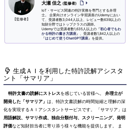
大瀬 佳之
(監修者)
IoT・サービス関連の特許実務を専門とする弁理
士。 企業向けオンライン学習講座のUdemyにおい
【監修者】
て、受講者数3,044人以上、レビュー数639以上の
知財分野ではトップクラスの講師。
Udemyでは受講者数1,635人以上の『
初心者でもわ
かる特許の書き方講座
』、受講者数1,842人以上の
『
はじめて使うChatGPT講座
』を提供。
生成ＡＩを利用した特許読解アシスタ
ント「サマリア」
特許文書の読解にストレス
を感じている皆様へ。
弁理士が
開発した「サマリア」
は、特許文書読解の時間短縮と理解の深
化を実現するＡＩアシスタントサービスです。 「サマリア」は
用語解説、サマリ作成、独自分類付与、スクリーニング、発明
評価
など知財担当者に寄り添う様々な機能を提供します。 ま