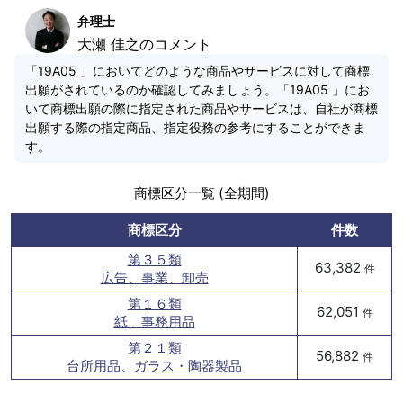
弁理士
大瀬 佳之のコメント
「19A05 」においてどのような商品やサービスに対して商標
出願がされているのか確認してみましょう。「19A05 」にお
いて商標出願の際に指定された商品やサービスは、自社が商標
出願する際の指定商品、指定役務の参考にすることができま
す。
商標区分一覧 (全期間)
商標区分
件数
第３５類
63,382
件
広告、事業、卸売
第１６類
62,051
件
紙、事務用品
第２１類
56,882
件
台所用品、ガラス・陶器製品