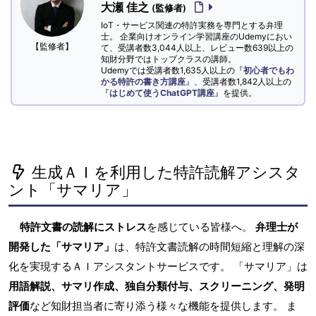
大瀬 佳之
(監修者)
IoT・サービス関連の特許実務を専門とする弁理
士。 企業向けオンライン学習講座のUdemyにおい
【監修者】
て、受講者数3,044人以上、レビュー数639以上の
知財分野ではトップクラスの講師。
Udemyでは受講者数1,635人以上の『
初心者でもわ
かる特許の書き方講座
』、受講者数1,842人以上の
『
はじめて使うChatGPT講座
』を提供。
生成ＡＩを利用した特許読解アシスタ
ント「サマリア」
特許文書の読解にストレス
を感じている皆様へ。
弁理士が
開発した「サマリア」
は、特許文書読解の時間短縮と理解の深
化を実現するＡＩアシスタントサービスです。 「サマリア」は
用語解説、サマリ作成、独自分類付与、スクリーニング、発明
評価
など知財担当者に寄り添う様々な機能を提供します。 ま