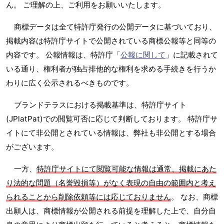
ん。 ご理解の上、ご利用をお願いいたします。
商標データは全て特許庁発行の公開データに基づいており、
掲載内容は特許庁サイトで公開されている商標公報等と同等の
内容です。 公報情報は、特許庁「
公報に関して
」に記載されて
いる通り、権利者が独占排他的な権利を求める手続きを行うか
わりに広く公示されるべきものです。
ブランドテラスにおける掲載基準は、特許庁サイト
(JPlatPat)での閲覧可否に応じて判断しております。 特許庁サ
イトにて非公開とされている情報は、弊社も非公開とする場合
がございます。
一方、
特許庁サイトにて閲覧可能な情報は通常、掲載にあた
り法的な問題（名誉毀損等）がなく表現の自由の範囲内と考え
られることから削除依頼等には応じておりません
。 なお、商標
出願人は、商標情報が公開される前提を理解した上で、自分自