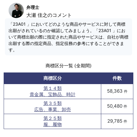
弁理士
大瀬 佳之のコメント
「23A01 」においてどのような商品やサービスに対して商標
出願がされているのか確認してみましょう。「23A01 」にお
いて商標出願の際に指定された商品やサービスは、自社が商標
出願する際の指定商品、指定役務の参考にすることができま
す。
商標区分一覧 (全期間)
商標区分
件数
第１４類
58,363
件
貴金属、宝飾品、時計
第３５類
50,480
件
広告、事業、卸売
第２５類
29,785
件
服、履物