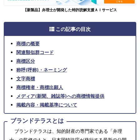
【新製品】弁理士が開発した特許読解支援ＡＩサービス
この記事の目次
商標の概要
関連類似群コード
商標区分
称呼(呼称)・ネーミング
文字商標
商標権者・商標出願人
メディア(新聞、雑誌等)への商標情報提供
掲載内容・掲載基準について
ブランドテラスとは
ブランドテラスは、知的財産の専門家である「弁理
士」の監修のもと、日本国特許庁が発行する最新の公開