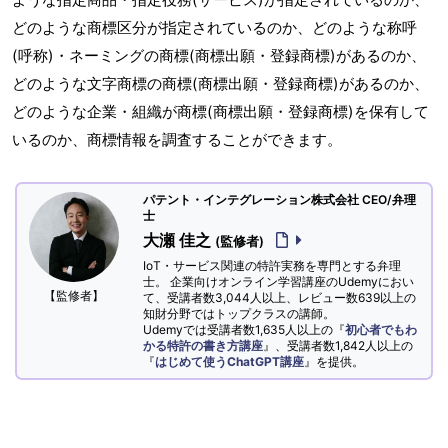
どのような商標区分が指定されているのか、どのような称呼
(呼称)・ネーミングの商標(商標出願・登録商標)があるのか、
どのような文字商標の商標(商標出願・登録商標)があるのか、
どのような企業・組織が商標(商標出願・登録商標)を保有して
いるのか、商標情報を調査することができます。
パテント・インテグレーション株式会社 CEO/弁理
士
大瀬 佳之
(監修者)
IoT・サービス関連の特許実務を専門とする弁理
士。 企業向けオンライン学習講座のUdemyにおい
【監修者】
て、受講者数3,044人以上、レビュー数639以上の
知財分野ではトップクラスの講師。
Udemyでは受講者数1,635人以上の『
初心者でもわ
かる特許の書き方講座
』、受講者数1,842人以上の
『
はじめて使うChatGPT講座
』を提供。