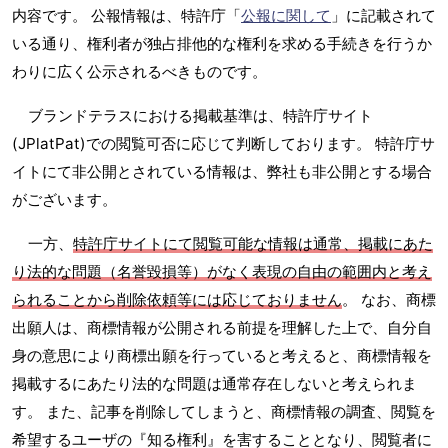
内容です。 公報情報は、特許庁「
公報に関して
」に記載されて
いる通り、権利者が独占排他的な権利を求める手続きを行うか
わりに広く公示されるべきものです。
ブランドテラスにおける掲載基準は、特許庁サイト
(JPlatPat)での閲覧可否に応じて判断しております。 特許庁サ
イトにて非公開とされている情報は、弊社も非公開とする場合
がございます。
一方、
特許庁サイトにて閲覧可能な情報は通常、掲載にあた
り法的な問題（名誉毀損等）がなく表現の自由の範囲内と考え
られることから削除依頼等には応じておりません
。 なお、商標
出願人は、商標情報が公開される前提を理解した上で、自分自
身の意思により商標出願を行っていると考えると、商標情報を
掲載するにあたり法的な問題は通常存在しないと考えられま
す。 また、記事を削除してしまうと、商標情報の調査、閲覧を
希望するユーザの『知る権利』を害することとなり、閲覧者に