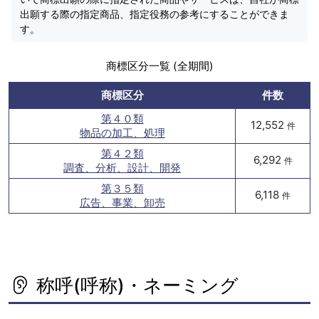
出願する際の指定商品、指定役務の参考にすることができま
す。
商標区分一覧 (全期間)
商標区分
件数
第４０類
12,552
件
物品の加工、処理
第４２類
6,292
件
調査、分析、設計、開発
第３５類
6,118
件
広告、事業、卸売
称呼(呼称)・ネーミング