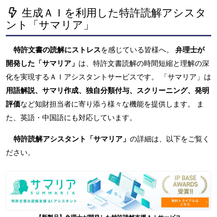
生成ＡＩを利用した特許読解アシスタ
ント「サマリア」
特許文書の読解にストレス
を感じている皆様へ。
弁理士が
開発した「サマリア」
は、特許文書読解の時間短縮と理解の深
化を実現するＡＩアシスタントサービスです。 「サマリア」は
用語解説、サマリ作成、独自分類付与、スクリーニング、発明
評価
など知財担当者に寄り添う様々な機能を提供します。 ま
た、英語・中国語にも対応しています。
特許読解アシスタント「サマリア」
の詳細は、以下をご覧く
ださい。