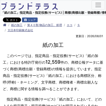
「紙の加工」指定商品・指定役務(サービス) | 商標(商標出願・登録商標) 情
シェア
紙の加工
第４０類 物品の加工、処理
エコ
Ｓ
大日本印刷株式会社
更新日：2026/08/01
紙の加工
このページでは、指定商品・指定役務(サービス)「紙の加
12,559
工」における特許庁発行の
件の、商標公報データに基
づく商標(商標出願・登録商標)の情報を提供しています。指定
商品・指定役務(サービス)「紙の加工」における商標区分、称
呼(呼称)・ネーミング、文字商標、商標権者・商標出願人な
ど、商標に関する情報を調べることができます。
指定商品・指定役務(サービス)「紙の加工」において、どの
ような指定商品・指定役務(サービス)が指定されているのか、