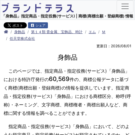
「身飾品」指定商品・指定役務(サービス) | 商標(商標出願・登録商標) 情報
シェア
身飾品
第１４類 貴金属、宝飾品、時計
エム
Ｍ
任天堂株式会社
更新日：2026/08/01
身飾品
このページでは、指定商品・指定役務(サービス)「身飾品」
60,569
における特許庁発行の
件の、商標公報データに基づ
く商標(商標出願・登録商標)の情報を提供しています。指定商
品・指定役務(サービス)「身飾品」における商標区分、称呼(呼
称)・ネーミング、文字商標、商標権者・商標出願人など、商
標に関する情報を調べることができます。
指定商品・指定役務(サービス)「身飾品」において、どのよ
うな指定商品・指定役務(サービス)が指定されているのか、ど