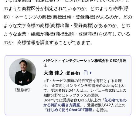
のような商標区分が指定されているのか、どのような称呼(呼
称)・ネーミングの商標(商標出願・登録商標)があるのか、どの
ような文字商標の商標(商標出願・登録商標)があるのか、どの
ような企業・組織が商標(商標出願・登録商標)を保有している
のか、商標情報を調査することができます。
パテント・インテグレーション株式会社 CEO/弁理
士
大瀬 佳之
(監修者)
IoT・サービス関連の特許実務を専門とする弁理
士。 企業向けオンライン学習講座のUdemyにおい
【監修者】
て、受講者数3,044人以上、レビュー数639以上の
知財分野ではトップクラスの講師。
Udemyでは受講者数1,635人以上の『
初心者でもわ
かる特許の書き方講座
』、受講者数1,842人以上の
『
はじめて使うChatGPT講座
』を提供。