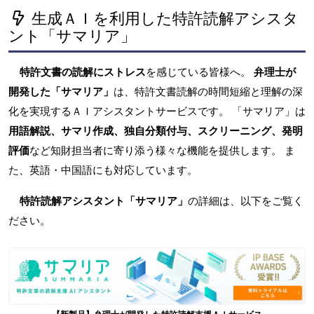
生成ＡＩを利用した特許読解アシスタ
ント「サマリア」
特許文書の読解にストレス
を感じている皆様へ。
弁理士が
開発した「サマリア」
は、特許文書読解の時間短縮と理解の深
化を実現するＡＩアシスタントサービスです。 「サマリア」は
用語解説、サマリ作成、独自分類付与、スクリーニング、発明
評価
など知財担当者に寄り添う様々な機能を提供します。 ま
た、英語・中国語にも対応しています。
特許読解アシスタント「サマリア」
の詳細は、以下をご覧く
ださい。