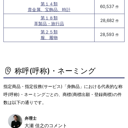
第１４類
60,537
件
貴金属、宝飾品、時計
第１８類
28,682
件
革製品・旅行品
第２５類
28,593
件
服、履物
称呼(呼称)・ネーミング
指定商品・指定役務(サービス)「身飾品」における代表的な称
呼(呼称)・ネーミングごとの、商標(商標出願・登録商標)の件
数は以下の通りです。
弁理士
大瀬 佳之のコメント