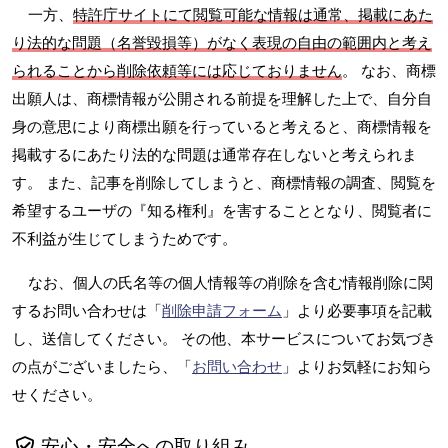
一方、
特許庁サイトにて閲覧可能な情報は通常、掲載にあた
り法的な問題（名誉毀損等）がなく表現の自由の範囲内と考え
られることから削除依頼等には応じておりません
。 なお、商標
出願人は、商標情報が公開される前提を理解した上で、自分自
身の意思により商標出願を行っていると考えると、商標情報を
掲載するにあたり法的な問題は通常存在しないと考えられま
す。 また、記事を削除してしまうと、商標情報の調査、閲覧を
希望するユーザの『知る権利』を害することとなり、閲覧者に
不利益が生じてしまうためです。
なお、個人の氏名等の個人情報等の削除を含む情報削除に関
するお問い合わせは「
削除申請フォーム
」より必要事項を記載
し、送信してください。 その他、本サービスについてお気づき
の点がございましたら、「
お問い合わせ
」よりお気軽にお知ら
せください。
安心・安全への取り組み