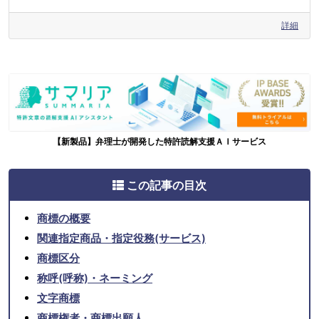
詳細
【新製品】弁理士が開発した特許読解支援ＡＩサービス
この記事の目次
商標の概要
関連指定商品・指定役務(サービス)
商標区分
称呼(呼称)・ネーミング
文字商標
商標権者・商標出願人