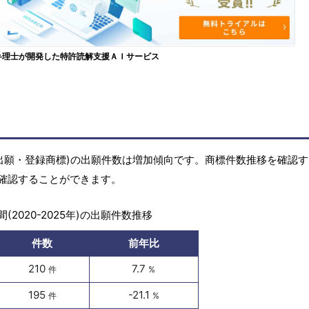
弁理士が開発した特許読解支援ＡＩサービス
(商標出願・登録商標)の出願件数は増加傾向です。商標件数推移を確認
確認することができます。
(2020-2025年)の出願件数推移
件数
前年比
210
7.7
件
%
195
-21.1
件
%