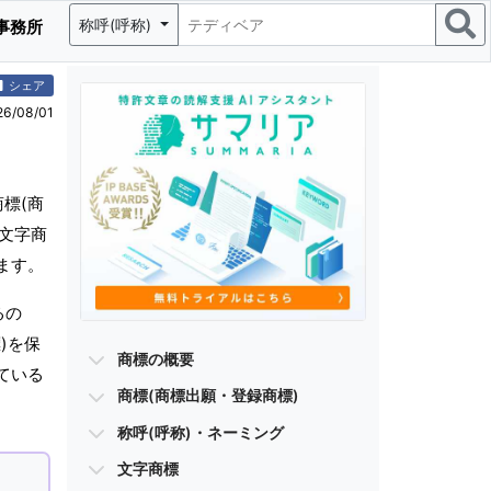
称呼(呼称)
事務所
シェア
/08/01
標(商
、文字商
ます。
るの
)を保
商標の概要
ている
商標(商標出願・登録商標)
称呼(呼称)・ネーミング
文字商標