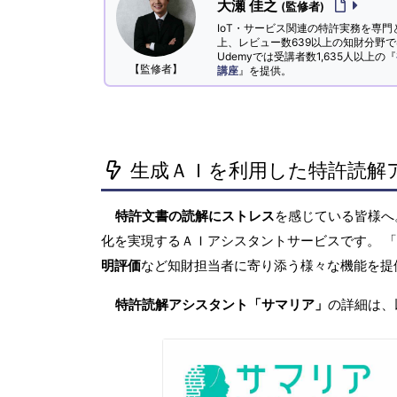
大瀬 佳之
(監修者)
IoT・サービス関連の特許実務を専門
上、レビュー数639以上の知財分野
Udemyでは受講者数1,635人以上の『
【監修者】
講座
』を提供。
生成ＡＩを利用した特許読解
特許文書の読解にストレス
を感じている皆様
化を実現するＡＩアシスタントサービスです。 
明評価
など知財担当者に寄り添う様々な機能を提
特許読解アシスタント「サマリア」
の詳細は、