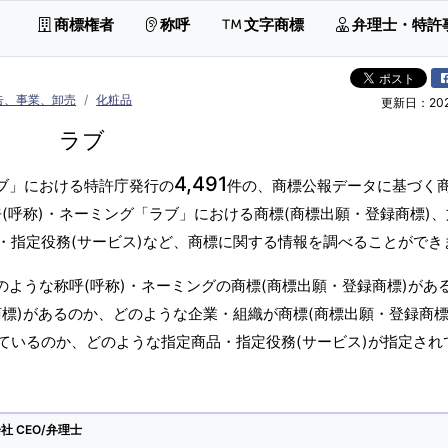
商標権者
称呼
文字商標
弁理士・特許
告、事業、卸売
化粧品
更新日：2026
ラブ
4,491
ラブ」における特許庁発行の
件の、商標公報データに基づく商
(呼称)・ネーミング「ラブ」における商標(商標出願・登録商標)
・指定役務(サービス)など、商標に関する情報を調べることができ
のような称呼(呼称)・ネーミングの商標(商標出願・登録商標)があ
標)があるのか、どのような企業・組織が商標(商標出願・登録商標
ているのか、どのような指定商品・指定役務(サービス)が指定され
 CEO/弁理士