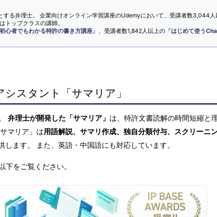
とする弁理士。 企業向けオンライン学習講座のUdemyにおいて、受講者数3,044人
ではトップクラスの講師。
初心者でもわかる特許の書き方講座
』、受講者数1,842人以上の『
はじめて使うCha
アシスタント「サマリア」
へ。
弁理士が開発した「サマリア」
は、特許文書読解の時間短縮と
「サマリア」は
用語解説、サマリ作成、独自分類付与、スクリーニ
供します。 また、英語・中国語にも対応しています。
以下をご覧ください。