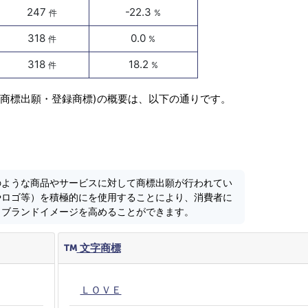
247
-22.3
件
%
318
0.0
件
%
318
18.2
件
%
(商標出願・登録商標)の概要は、以下の通りです。
のような商品やサービスに対して商標出願が行われてい
やロゴ等）を積極的にを使用することにより、消費者に
しブランドイメージを高めることができます。
文字商標
ＬＯＶＥ