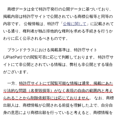
商標データは全て特許庁発行の公開データに基づいており、
掲載内容は特許庁サイトで公開されている商標公報等と同等の
内容です。 公報情報は、特許庁「
公報に関して
」に記載されて
いる通り、権利者が独占排他的な権利を求める手続きを行うか
わりに広く公示されるべきものです。
ブランドテラスにおける掲載基準は、特許庁サイト
(JPlatPat)での閲覧可否に応じて判断しております。 特許庁サ
イトにて非公開とされている情報は、弊社も非公開とする場合
がございます。
一方、
特許庁サイトにて閲覧可能な情報は通常、掲載にあた
り法的な問題（名誉毀損等）がなく表現の自由の範囲内と考え
られることから削除依頼等には応じておりません
。 なお、商標
出願人は、商標情報が公開される前提を理解した上で、自分自
身の意思により商標出願を行っていると考えると、商標情報を