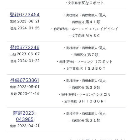
・
変なロボット
文字商標
登録6773454
・
個人
商標権者・商標出願人
2023-06-21
・
第４１類
出願
商標区分
2024-01-25
・
エムエイビイシイ
登録
称呼(呼称)・ネーミング
・
ＭＡＢＣ
文字商標
登録6772246
・
個人
商標権者・商標出願人
2023-06-07
・
第７類
出願
商標区分
2024-01-22
・
リスボット
登録
称呼(呼称)・ネーミング
・
ＲＩＳＵＢＯＴ
文字商標
登録6753861
・
個人
商標権者・商標出願人
2023-05-01
・
第３５類
出願
商標区分
2023-11-14
・
シオゴリ
登録
称呼(呼称)・ネーミング
・
ＳＨＩＯＧＯＲＩ
文字商標
商願2023-
・
個人
商標権者・商標出願人
043985
・
第３１類
商標区分
2023-04-21
出願