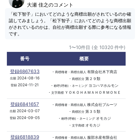
大瀬 佳之のコメント
「松下智子」においてどのような商標出願がされているのか確
認してみましょう。「松下智子」においてどのような商標出願
がされているのかは、自社が商標出願する際に参考になる情報
です。
1〜10件目 (全 10320 件中)
番号
概要
登録6867633
・
有限会社木下商店
商標権者・商標出願人
2024-08-16
・
第２９類
出願
商標区分
2024-11-21
・
ヨコハマホルモン
登録
称呼(呼称)・ネーミング
・
ＹＯＫＯＨＡＭＡＨＯＲＭＯＮＥ
文字商標
登録6841657
・
株式会社ブルーツ
商標権者・商標出願人
2024-03-07
・
第３５類
出願
商標区分
2024-09-05
・
オモカジ
登録
称呼(呼称)・ネーミング
・
オモカジ
文字商標
登録6818839
・
服部水産有限会社
商標権者・商標出願人