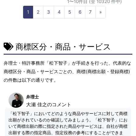
1〜10件目 (全 10320 件中)
N
1
2
3
4
5
6
7
»
e
x
t
商標区分・商品・サービス
弁理士・特許事務所「松下智子」が手続きを行った、代表的な
商標区分・商品・サービスごとの、商標(商標出願・登録商標)
の件数は以下の通りです。
弁理士
大瀬 佳之のコメント
「松下智子」においてどのような商品やサービスに対して商標
出願がされているのか確認してみましょう。「松下智子」にお
いて商標出願の際に指定された商品やサービスは、自社が商標
出願する際の指定商品、指定役務の参考にすることができま