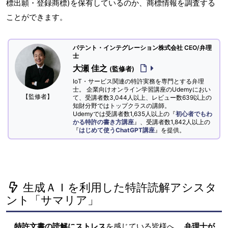
標出願・登録商標)を保有しているのか、商標情報を調査する
ことができます。
パテント・インテグレーション株式会社 CEO/弁理
士
大瀬 佳之
(監修者)
IoT・サービス関連の特許実務を専門とする弁理
士。 企業向けオンライン学習講座のUdemyにおい
【監修者】
て、受講者数3,044人以上、レビュー数639以上の
知財分野ではトップクラスの講師。
Udemyでは受講者数1,635人以上の『
初心者でもわ
かる特許の書き方講座
』、受講者数1,842人以上の
『
はじめて使うChatGPT講座
』を提供。
生成ＡＩを利用した特許読解アシスタ
ント「サマリア」
特許文書の読解にストレス
を感じている皆様へ。
弁理士が