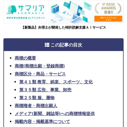
【新製品】弁理士が開発した特許読解支援ＡＩサービス
この記事の目次
商標の概要
商標(商標出願・登録商標)
商標区分・商品・サービス
第４１類 教育、娯楽、スポーツ、文化
第３５類 広告、事業、卸売
第２５類 服、履物
商標権者・商標出願人
メディア(新聞、雑誌等)への商標情報提供
掲載内容・掲載基準について