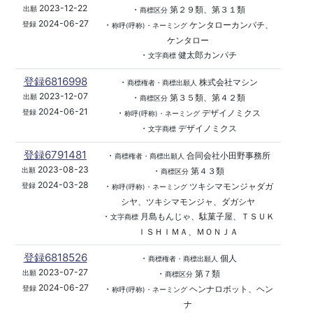
2023-12-22
・
第２９類、第３１類
出願
商標区分
2024-06-27
・
ケンタローカンパチ、
登録
称呼(呼称)・ネーミング
ケンタロー
・
健太郎カンパチ
文字商標
登録6816998
・
株式会社マシン
商標権者・商標出願人
2023-12-07
・
第３５類、第４２類
出願
商標区分
2024-06-21
・
デザイノミクス
登録
称呼(呼称)・ネーミング
・
デザイノミクス
文字商標
登録6791481
・
合同会社小田野事務所
商標権者・商標出願人
2023-08-23
・
第４３類
出願
商標区分
2024-03-28
・
ツキシマモンジャダガ
登録
称呼(呼称)・ネーミング
シヤ、ツキシマモンジャ、ダガシヤ
・
月島もんじゃ、駄菓子屋、ＴＳＵＫ
文字商標
ＩＳＨＩＭＡ、ＭＯＮＪＡ
登録6818526
・
個人
商標権者・商標出願人
2023-07-27
・
第７類
出願
商標区分
2024-06-27
・
ヘンナロボット、ヘン
登録
称呼(呼称)・ネーミング
ナ