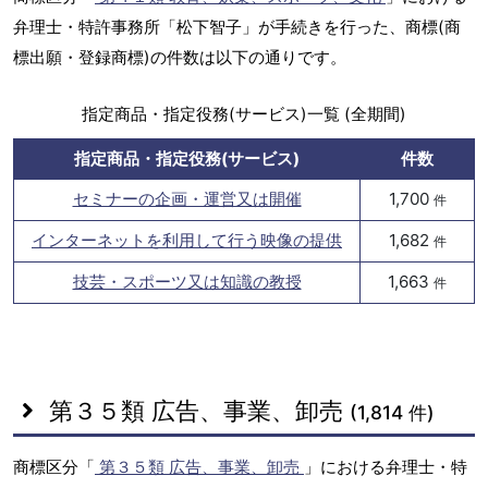
弁理士・特許事務所「松下智子」が手続きを行った、商標(商
標出願・登録商標)の件数は以下の通りです。
指定商品・指定役務(サービス)一覧 (全期間)
指定商品・指定役務(サービス)
件数
セミナーの企画・運営又は開催
1,700
件
インターネットを利用して行う映像の提供
1,682
件
技芸・スポーツ又は知識の教授
1,663
件
第３５類 広告、事業、卸売
(1,814 件)
商標区分「
第３５類 広告、事業、卸売
」における弁理士・特