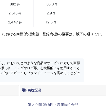
882
-65.0
件
%
2,518
2.9
件
%
2,447
12.3
件
%
」における商標(商標出願・登録商標)の概要は、以下の通りです。
ぱく」においてどのような商品やサービスに対して商標
商標（ネーミングやロゴ等）を積極的にを使用すること
魅力的にアピールしブランドイメージを高めることがで
商標区分
第２９類 動物性・農産物性食品