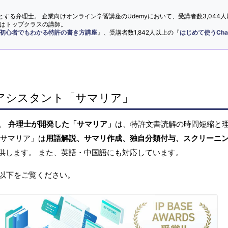
とする弁理士。 企業向けオンライン学習講座のUdemyにおいて、受講者数3,044人
ではトップクラスの講師。
初心者でもわかる特許の書き方講座
』、受講者数1,842人以上の『
はじめて使うCha
アシスタント「サマリア」
へ。
弁理士が開発した「サマリア」
は、特許文書読解の時間短縮と
「サマリア」は
用語解説、サマリ作成、独自分類付与、スクリーニ
供します。 また、英語・中国語にも対応しています。
以下をご覧ください。