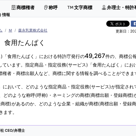
商標権者
称呼
文字商標
弁理士・特許
 情報
ム
Ｍ
森永乳業株式会社
更新日：2026
食用たんぱく
49,267
ス)「食用たんぱく」における特許庁発行の
件の、商標公
しています。指定商品・指定役務(サービス)「食用たんぱく」にお
商標権者・商標出願人など、商標に関する情報を調べることができま
」において、どのような指定商品・指定役務(サービス)が指定され
どのような称呼(呼称)・ネーミングの商標(商標出願・登録商標)
商標)があるのか、どのような企業・組織が商標(商標出願・登録商
きます。
 CEO/弁理士