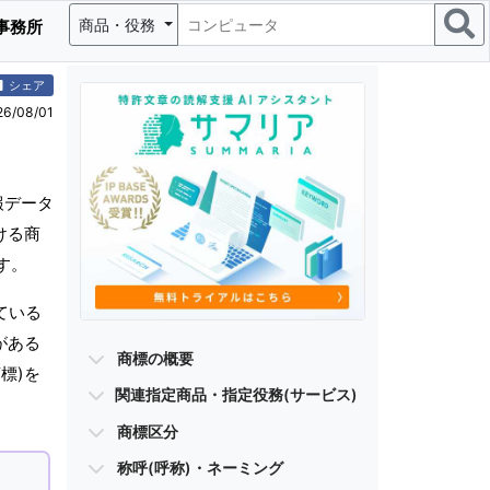
商品・役務
事務所
シェア
/08/01
報データ
ける商
す。
ている
がある
商標の概要
標)を
関連指定商品・指定役務(サービス)
商標区分
称呼(呼称)・ネーミング