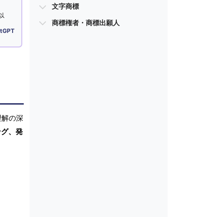
文字商標
以
商標権者・商標出願人
tGPT
理解の深
ング、発