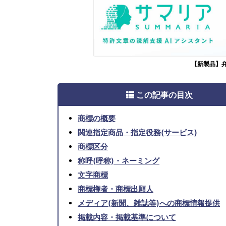
【新製品】
この記事の目次
商標の概要
関連指定商品・指定役務(サービス)
商標区分
称呼(呼称)・ネーミング
文字商標
商標権者・商標出願人
メディア(新聞、雑誌等)への商標情報提供
掲載内容・掲載基準について