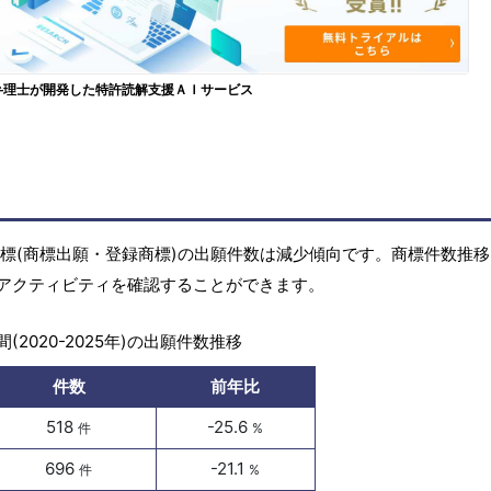
弁理士が開発した特許読解支援ＡＩサービス
)の商標(商標出願・登録商標)の出願件数は減少傾向です。商標件数推
アクティビティを確認することができます。
(2020-2025年)の出願件数推移
件数
前年比
518
-25.6
件
%
696
-21.1
件
%