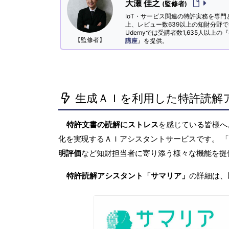
大瀬 佳之
(監修者)
IoT・サービス関連の特許実務を専門
上、レビュー数639以上の知財分野
Udemyでは受講者数1,635人以上の『
【監修者】
講座
』を提供。
生成ＡＩを利用した特許読解
特許文書の読解にストレス
を感じている皆様
化を実現するＡＩアシスタントサービスです。 
明評価
など知財担当者に寄り添う様々な機能を提
特許読解アシスタント「サマリア」
の詳細は、