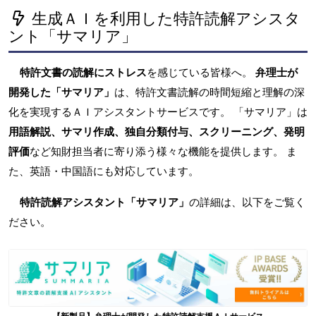
生成ＡＩを利用した特許読解アシスタ
ント「サマリア」
特許文書の読解にストレス
を感じている皆様へ。
弁理士が
開発した「サマリア」
は、特許文書読解の時間短縮と理解の深
化を実現するＡＩアシスタントサービスです。 「サマリア」は
用語解説、サマリ作成、独自分類付与、スクリーニング、発明
評価
など知財担当者に寄り添う様々な機能を提供します。 ま
た、英語・中国語にも対応しています。
特許読解アシスタント「サマリア」
の詳細は、以下をご覧く
ださい。