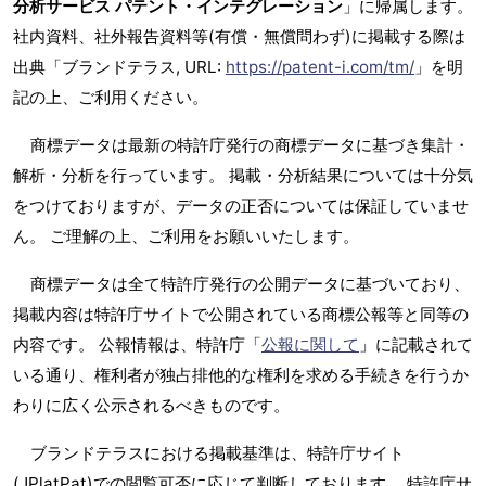
分析サービス パテント・インテグレーション
」に帰属します。
社内資料、社外報告資料等(有償・無償問わず)に掲載する際は
出典「ブランドテラス, URL:
https://patent-i.com/tm/
」を明
記の上、ご利用ください。
商標データは最新の特許庁発行の商標データに基づき集計・
解析・分析を行っています。 掲載・分析結果については十分気
をつけておりますが、データの正否については保証していませ
ん。 ご理解の上、ご利用をお願いいたします。
商標データは全て特許庁発行の公開データに基づいており、
掲載内容は特許庁サイトで公開されている商標公報等と同等の
内容です。 公報情報は、特許庁「
公報に関して
」に記載されて
いる通り、権利者が独占排他的な権利を求める手続きを行うか
わりに広く公示されるべきものです。
ブランドテラスにおける掲載基準は、特許庁サイト
(JPlatPat)での閲覧可否に応じて判断しております。 特許庁サ