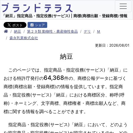
「納豆」指定商品・指定役務(サービス) | 商標(商標出願・登録商標) 情報
シェア
納豆
第２９類 動物性・農産物性食品
デリ
Ｍ
森永乳業株式会社
更新日：2026/08/01
納豆
このページでは、指定商品・指定役務(サービス)「納豆」に
64,368
おける特許庁発行の
件の、商標公報データに基づく
商標(商標出願・登録商標)の情報を提供しています。指定商
品・指定役務(サービス)「納豆」における商標区分、称呼(呼
称)・ネーミング、文字商標、商標権者・商標出願人など、商
標に関する情報を調べることができます。
指定商品・指定役務(サービス)「納豆」において、どのよう
な指定商品・指定役務(サービス)が指定されているのか、どの