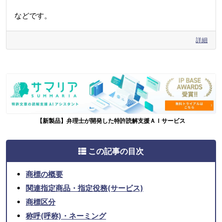
などです。
詳細
【新製品】弁理士が開発した特許読解支援ＡＩサービス
この記事の目次
商標の概要
関連指定商品・指定役務(サービス)
商標区分
称呼(呼称)・ネーミング