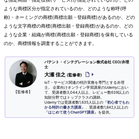
ような商標区分が指定されているのか、どのような称呼(呼
称)・ネーミングの商標(商標出願・登録商標)があるのか、どの
ような文字商標の商標(商標出願・登録商標)があるのか、どの
ような企業・組織が商標(商標出願・登録商標)を保有している
のか、商標情報を調査することができます。
パテント・インテグレーション株式会社 CEO/弁理
士
大瀬 佳之
(監修者)
IoT・サービス関連の特許実務を専門とする弁理
士。 企業向けオンライン学習講座のUdemyにおい
【監修者】
て、受講者数3,044人以上、レビュー数639以上の
知財分野ではトップクラスの講師。
Udemyでは受講者数1,635人以上の『
初心者でもわ
かる特許の書き方講座
』、受講者数1,842人以上の
『
はじめて使うChatGPT講座
』を提供。