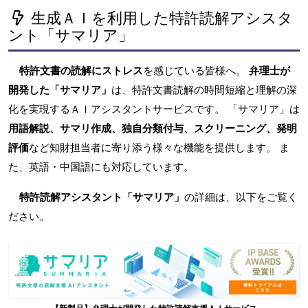
生成ＡＩを利用した特許読解アシスタ
ント「サマリア」
特許文書の読解にストレス
を感じている皆様へ。
弁理士が
開発した「サマリア」
は、特許文書読解の時間短縮と理解の深
化を実現するＡＩアシスタントサービスです。 「サマリア」は
用語解説、サマリ作成、独自分類付与、スクリーニング、発明
評価
など知財担当者に寄り添う様々な機能を提供します。 ま
た、英語・中国語にも対応しています。
特許読解アシスタント「サマリア」
の詳細は、以下をご覧く
ださい。