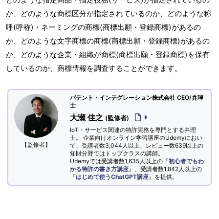
か、どのような商標区分が指定されているのか、どのような称
呼(呼称)・ネーミングの商標(商標出願・登録商標)があるの
か、どのような文字商標の商標(商標出願・登録商標)があるの
か、どのような企業・組織が商標(商標出願・登録商標)を保有
しているのか、商標情報を調査することができます。
パテント・インテグレーション株式会社 CEO/弁理
士
大瀬 佳之
(監修者)
IoT・サービス関連の特許実務を専門とする弁理
士。 企業向けオンライン学習講座のUdemyにおい
【監修者】
て、受講者数3,044人以上、レビュー数639以上の
知財分野ではトップクラスの講師。
Udemyでは受講者数1,635人以上の『
初心者でもわ
かる特許の書き方講座
』、受講者数1,842人以上の
『
はじめて使うChatGPT講座
』を提供。