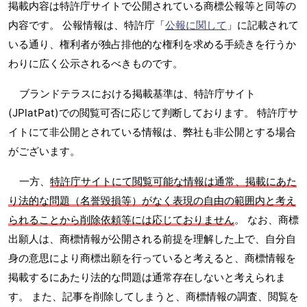
掲載内容は特許庁サイトで公開されている商標公報等と同等の
内容です。 公報情報は、特許庁「
公報に関して
」に記載されて
いる通り、権利者が独占排他的な権利を求める手続きを行うか
わりに広く公示されるべきものです。
ブランドテラスにおける掲載基準は、特許庁サイト
(JPlatPat)での閲覧可否に応じて判断しております。 特許庁サ
イトにて非公開とされている情報は、弊社も非公開とする場合
がございます。
一方、
特許庁サイトにて閲覧可能な情報は通常、掲載にあた
り法的な問題（名誉毀損等）がなく表現の自由の範囲内と考え
られることから削除依頼等には応じておりません
。 なお、商標
出願人は、商標情報が公開される前提を理解した上で、自分自
身の意思により商標出願を行っていると考えると、商標情報を
掲載するにあたり法的な問題は通常存在しないと考えられま
す。 また、記事を削除してしまうと、商標情報の調査、閲覧を