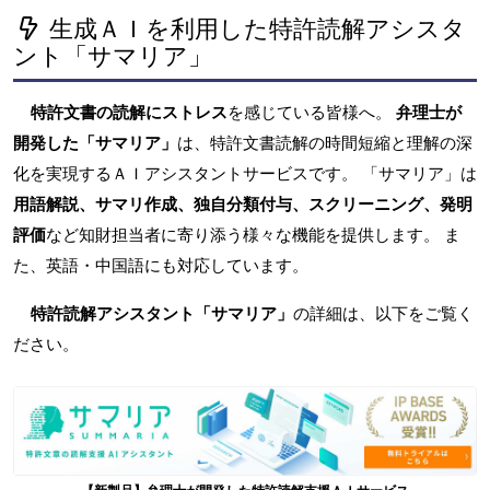
生成ＡＩを利用した特許読解アシスタ
ント「サマリア」
特許文書の読解にストレス
を感じている皆様へ。
弁理士が
開発した「サマリア」
は、特許文書読解の時間短縮と理解の深
化を実現するＡＩアシスタントサービスです。 「サマリア」は
用語解説、サマリ作成、独自分類付与、スクリーニング、発明
評価
など知財担当者に寄り添う様々な機能を提供します。 ま
た、英語・中国語にも対応しています。
特許読解アシスタント「サマリア」
の詳細は、以下をご覧く
ださい。