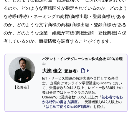
るのか、どのような商標区分が指定されているのか、どのよう
な称呼(呼称)・ネーミングの商標(商標出願・登録商標)がある
のか、どのような文字商標の商標(商標出願・登録商標)がある
のか、どのような企業・組織が商標(商標出願・登録商標)を保
有しているのか、商標情報を調査することができます。
パテント・インテグレーション株式会社 CEO/弁理
士
大瀬 佳之
(監修者)
IoT・サービス関連の特許実務を専門とする弁理
士。 企業向けオンライン学習講座のUdemyにおい
【監修者】
て、受講者数3,044人以上、レビュー数639以上の
知財分野ではトップクラスの講師。
Udemyでは受講者数1,635人以上の『
初心者でもわ
かる特許の書き方講座
』、受講者数1,842人以上の
『
はじめて使うChatGPT講座
』を提供。