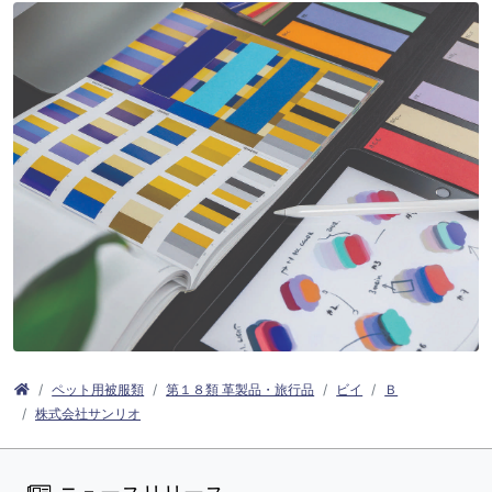
ペット用被服類
第１８類 革製品・旅行品
ビイ
Ｂ
株式会社サンリオ