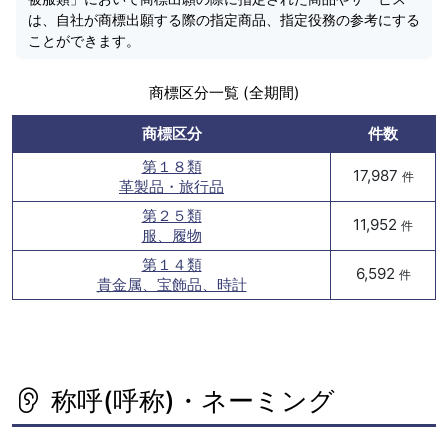
は、自社が商標出願する際の指定商品、指定役務の参考にする
ことができます。
商標区分一覧 (全期間)
商標区分
件数
第１８類
17,987
件
革製品・旅行品
第２５類
11,952
件
服、履物
第１４類
6,592
件
貴金属、宝飾品、時計
称呼(呼称)・ネーミング