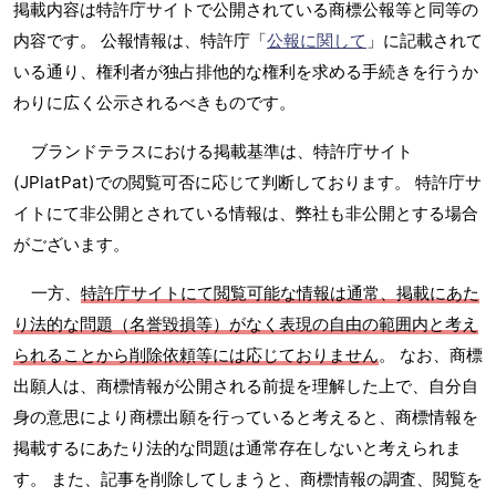
掲載内容は特許庁サイトで公開されている商標公報等と同等の
内容です。 公報情報は、特許庁「
公報に関して
」に記載されて
いる通り、権利者が独占排他的な権利を求める手続きを行うか
わりに広く公示されるべきものです。
ブランドテラスにおける掲載基準は、特許庁サイト
(JPlatPat)での閲覧可否に応じて判断しております。 特許庁サ
イトにて非公開とされている情報は、弊社も非公開とする場合
がございます。
一方、
特許庁サイトにて閲覧可能な情報は通常、掲載にあた
り法的な問題（名誉毀損等）がなく表現の自由の範囲内と考え
られることから削除依頼等には応じておりません
。 なお、商標
出願人は、商標情報が公開される前提を理解した上で、自分自
身の意思により商標出願を行っていると考えると、商標情報を
掲載するにあたり法的な問題は通常存在しないと考えられま
す。 また、記事を削除してしまうと、商標情報の調査、閲覧を