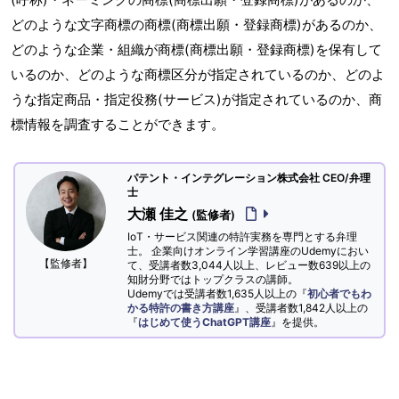
どのような文字商標の商標(商標出願・登録商標)があるのか、
どのような企業・組織が商標(商標出願・登録商標)を保有して
いるのか、どのような商標区分が指定されているのか、どのよ
うな指定商品・指定役務(サービス)が指定されているのか、商
標情報を調査することができます。
パテント・インテグレーション株式会社 CEO/弁理
士
大瀬 佳之
(監修者)
IoT・サービス関連の特許実務を専門とする弁理
士。 企業向けオンライン学習講座のUdemyにおい
【監修者】
て、受講者数3,044人以上、レビュー数639以上の
知財分野ではトップクラスの講師。
Udemyでは受講者数1,635人以上の『
初心者でもわ
かる特許の書き方講座
』、受講者数1,842人以上の
『
はじめて使うChatGPT講座
』を提供。