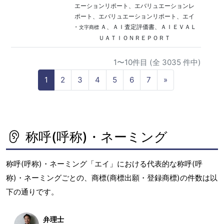
エーションリポート、エバリュエーションレ
ポート、エバリュエーションリポート、エイ
・
Ａ、ＡＩ査定評価書、ＡＩＥＶＡＬ
文字商標
ＵＡＴＩＯＮＲＥＰＯＲＴ
1〜10件目 (全 3035 件中)
N
1
2
3
4
5
6
7
»
e
x
t
称呼(呼称)・ネーミング
称呼(呼称)・ネーミング「エイ」における代表的な称呼(呼
称)・ネーミングごとの、商標(商標出願・登録商標)の件数は以
下の通りです。
弁理士