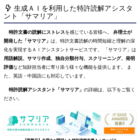
生成ＡＩを利用した特許読解アシスタ
ント「サマリア」
特許文書の読解にストレス
を感じている皆様へ。
弁理士が
開発した「サマリア」
は、特許文書読解の時間短縮と理解の深
化を実現するＡＩアシスタントサービスです。 「サマリア」は
用語解説、サマリ作成、独自分類付与、スクリーニング、発明
評価
など知財担当者に寄り添う様々な機能を提供します。 ま
た、英語・中国語にも対応しています。
特許読解アシスタント「サマリア」
の詳細は、以下をご覧く
ださい。