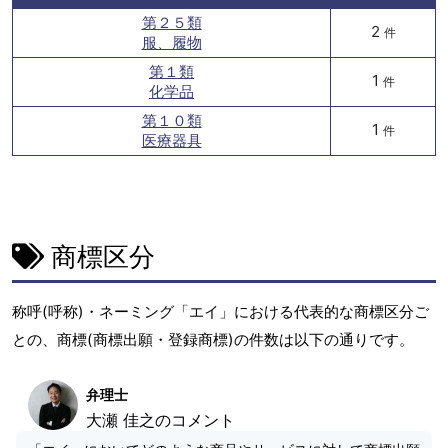
第２５類
2
件
服、履物
第１類
1
件
化学品
第１０類
1
件
医療器具
商標区分
称呼(呼称)・ネーミング「エイ」における代表的な商標区分ご
との、商標(商標出願・登録商標)の件数は以下の通りです。
弁理士
大瀬 佳之のコメント