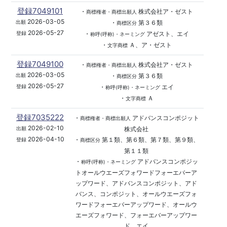
登録7049101
・
株式会社ア・ゼスト
商標権者・商標出願人
2026-03-05
・
第３６類
出願
商標区分
2026-05-27
・
アゼスト、エイ
登録
称呼(呼称)・ネーミング
・
Ａ、ア・ゼスト
文字商標
登録7049100
・
株式会社ア・ゼスト
商標権者・商標出願人
2026-03-05
・
第３６類
出願
商標区分
2026-05-27
・
エイ
登録
称呼(呼称)・ネーミング
・
Ａ
文字商標
登録7035222
・
アドバンスコンポジット
商標権者・商標出願人
2026-02-10
株式会社
出願
2026-04-10
・
第１類、第６類、第７類、第９類、
登録
商標区分
第１１類
・
アドバンスコンポジッ
称呼(呼称)・ネーミング
トオールウエーズフォワードフォーエバーア
ップワード、アドバンスコンポジット、アド
バンス、コンポジット、オールウエーズフォ
ワードフォーエバーアップワード、オールウ
エーズフォワード、フォーエバーアップワー
ド、エイ