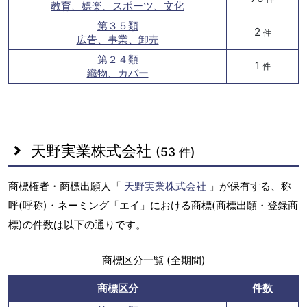
教育、娯楽、スポーツ、文化
第３５類
2
件
広告、事業、卸売
第２４類
1
件
織物、カバー
天野実業株式会社
(53 件)
商標権者・商標出願人「
天野実業株式会社
」が保有する、称
呼(呼称)・ネーミング「エイ」における商標(商標出願・登録商
標)の件数は以下の通りです。
商標区分一覧 (全期間)
商標区分
件数