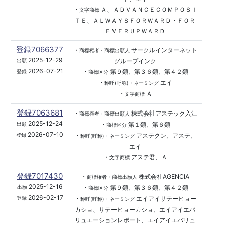
・
Ａ、ＡＤＶＡＮＣＥＣＯＭＰＯＳＩ
文字商標
ＴＥ、ＡＬＷＡＹＳＦＯＲＷＡＲＤ・ＦＯＲ
ＥＶＥＲＵＰＷＡＲＤ
登録7066377
・
サークルインターネット
商標権者・商標出願人
2025-12-29
グループインク
出願
2026-07-21
・
第９類、第３６類、第４２類
登録
商標区分
・
エイ
称呼(呼称)・ネーミング
・
Ａ
文字商標
登録7063681
・
株式会社アステック入江
商標権者・商標出願人
2025-12-24
・
第１類、第６類
出願
商標区分
2026-07-10
・
アステクン、アステ、
登録
称呼(呼称)・ネーミング
エイ
・
アステ君、Ａ
文字商標
登録7017430
・
株式会社AGENCIA
商標権者・商標出願人
2025-12-16
・
第９類、第３６類、第４２類
出願
商標区分
2026-02-17
・
エイアイサテーヒョー
登録
称呼(呼称)・ネーミング
カショ、サテーヒョーカショ、エイアイエバ
リュエーションレポート、エイアイエバリュ