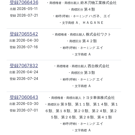
登録7066436
・
鈴木刃物工業株式会社
商標権者・商標出願人
2026-05-11
・
第４類
出願
商標区分
2026-07-21
・
ハガネ、エイ
登録
称呼(呼称)・ネーミング
・
Ａ、ＨＡＧＡＮＥ
文字商標
登録7065542
・
株式会社ワクト
商標権者・商標出願人
2026-04-30
・
第４２類
出願
商標区分
2026-07-16
・
エイ
登録
称呼(呼称)・ネーミング
・
Ａ
文字商標
登録7067832
・
西台株式会社
商標権者・商標出願人
2026-04-24
・
第３類
出願
商標区分
2026-07-24
・
エイ
登録
称呼(呼称)・ネーミング
・
Ａ
文字商標
登録7060643
・
トヨタ車体株式会社
商標権者・商標出願人
2026-03-30
・
第９類、第１１類、第１４類、第１
出願
商標区分
2026-07-01
６類、第１８類、第２０類、第２４類、第２
登録
５類、第２６類、第２８類、第４１類
・
エイ
称呼(呼称)・ネーミング
・
Ａ
文字商標