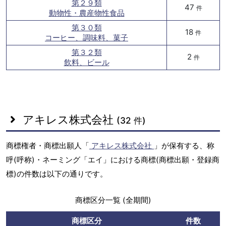
第２９類
47
件
動物性・農産物性食品
第３０類
18
件
コーヒー、調味料、菓子
第３２類
2
件
飲料、ビール
アキレス株式会社
(32 件)
商標権者・商標出願人「
アキレス株式会社
」が保有する、称
呼(呼称)・ネーミング「エイ」における商標(商標出願・登録商
標)の件数は以下の通りです。
商標区分一覧 (全期間)
商標区分
件数