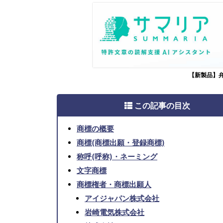
【新製品】
この記事の目次
商標の概要
商標(商標出願・登録商標)
称呼(呼称)・ネーミング
文字商標
商標権者・商標出願人
アイジャパン株式会社
岩崎電気株式会社