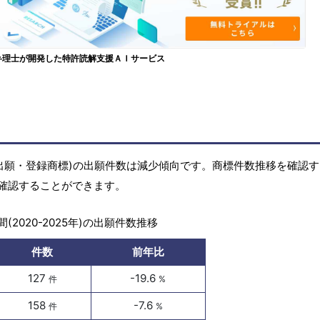
弁理士が開発した特許読解支援ＡＩサービス
(商標出願・登録商標)の出願件数は減少傾向です。商標件数推移を確認
確認することができます。
(2020-2025年)の出願件数推移
件数
前年比
127
-19.6
件
%
158
-7.6
件
%