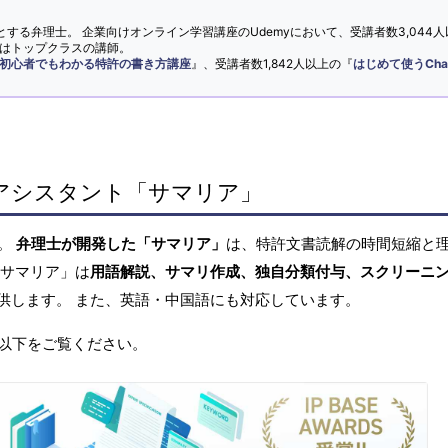
とする弁理士。 企業向けオンライン学習講座のUdemyにおいて、受講者数3,044人
ではトップクラスの講師。
初心者でもわかる特許の書き方講座
』、受講者数1,842人以上の『
はじめて使うCha
アシスタント「サマリア」
へ。
弁理士が開発した「サマリア」
は、特許文書読解の時間短縮と
「サマリア」は
用語解説、サマリ作成、独自分類付与、スクリーニ
供します。 また、英語・中国語にも対応しています。
以下をご覧ください。