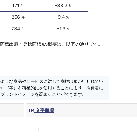
171
-33.2
件
%
256
9.4
件
%
234
-1.3
件
%
(商標出願・登録商標)の概要は、以下の通りです。
のような商品やサービスに対して商標出願が行われてい
やロゴ等）を積極的にを使用することにより、消費者に
しブランドイメージを高めることができます。
文字商標
Ｉ