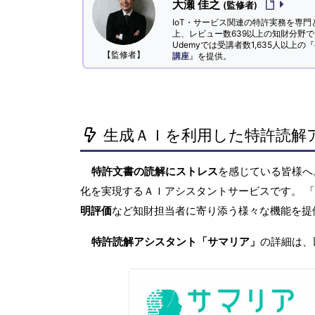
大瀬 佳之
(監修者)
IoT・サービス関連の特許実務を専門
上、レビュー数639以上の知財分野
Udemyでは受講者数1,635人以上の『
【監修者】
講座
』を提供。
生成ＡＩを利用した特許読解
特許文書の読解にストレス
を感じている皆様
化を実現するＡＩアシスタントサービスです。 
明評価
など知財担当者に寄り添う様々な機能を提
特許読解アシスタント「サマリア」
の詳細は、