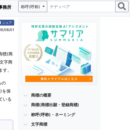
称呼(呼称)
事務所
シェア
/08/01
商標(商
、文字商
ます。
るの
)を保
商標の概要
ている
商標(商標出願・登録商標)
称呼(呼称)・ネーミング
文字商標