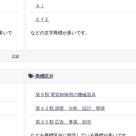
ＡＩ
ＥＹＥ
多いで
などの文字商標が多いです。
詳細
商標区分
第９類 電気制御用の機械器具
第４２類 調査、分析、設計、開発
第３５類 広告、事業、卸売
などを商標区分に指定している商標が多いです。