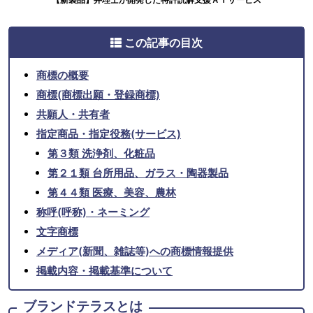
この記事の目次
商標の概要
商標(商標出願・登録商標)
共願人・共有者
指定商品・指定役務(サービス)
第３類 洗浄剤、化粧品
第２１類 台所用品、ガラス・陶器製品
第４４類 医療、美容、農林
称呼(呼称)・ネーミング
文字商標
メディア(新聞、雑誌等)への商標情報提供
掲載内容・掲載基準について
ブランドテラスとは