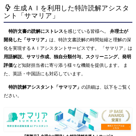
生成ＡＩを利用した特許読解アシスタ
ント「サマリア」
特許文書の読解にストレス
を感じている皆様へ。
弁理士が
開発した「サマリア」
は、特許文書読解の時間短縮と理解の深
化を実現するＡＩアシスタントサービスです。 「サマリア」は
用語解説、サマリ作成、独自分類付与、スクリーニング、発明
評価
など知財担当者に寄り添う様々な機能を提供します。 ま
た、英語・中国語にも対応しています。
特許読解アシスタント「サマリア」
の詳細は、以下をご覧く
ださい。