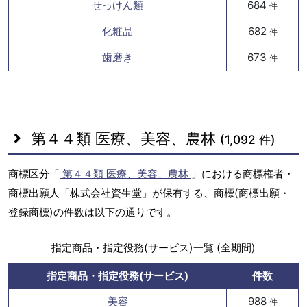
せっけん類
684
件
化粧品
682
件
歯磨き
673
件
第４４類 医療、美容、農林
(1,092 件)
商標区分「
第４４類 医療、美容、農林
」における商標権者・
商標出願人「株式会社資生堂」が保有する、商標(商標出願・
登録商標)の件数は以下の通りです。
指定商品・指定役務(サービス)一覧 (全期間)
指定商品・指定役務(サービス)
件数
美容
988
件