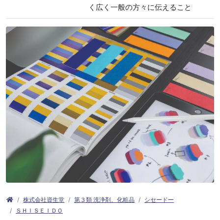
く広く一般の方々に伝えること
株式会社資生堂
第３類 洗浄剤、化粧品
シセードー
ＳＨＩＳＥＩＤＯ