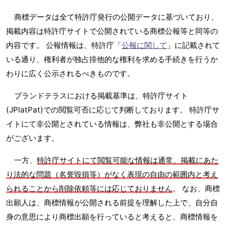
商標データは全て特許庁発行の公開データに基づいており、
掲載内容は特許庁サイトで公開されている商標公報等と同等の
内容です。 公報情報は、特許庁「
公報に関して
」に記載されて
いる通り、権利者が独占排他的な権利を求める手続きを行うか
わりに広く公示されるべきものです。
ブランドテラスにおける掲載基準は、特許庁サイト
(JPlatPat)での閲覧可否に応じて判断しております。 特許庁サ
イトにて非公開とされている情報は、弊社も非公開とする場合
がございます。
一方、
特許庁サイトにて閲覧可能な情報は通常、掲載にあた
り法的な問題（名誉毀損等）がなく表現の自由の範囲内と考え
られることから削除依頼等には応じておりません
。 なお、商標
出願人は、商標情報が公開される前提を理解した上で、自分自
身の意思により商標出願を行っていると考えると、商標情報を