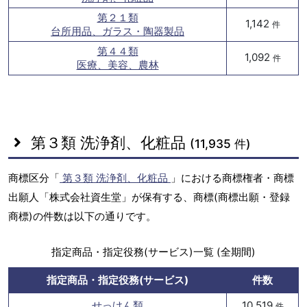
第２１類
1,142
件
台所用品、ガラス・陶器製品
第４４類
1,092
件
医療、美容、農林
第３類 洗浄剤、化粧品
(11,935 件)
商標区分「
第３類 洗浄剤、化粧品
」における商標権者・商標
出願人「株式会社資生堂」が保有する、商標(商標出願・登録
商標)の件数は以下の通りです。
指定商品・指定役務(サービス)一覧 (全期間)
指定商品・指定役務(サービス)
件数
せっけん類
10,519
件