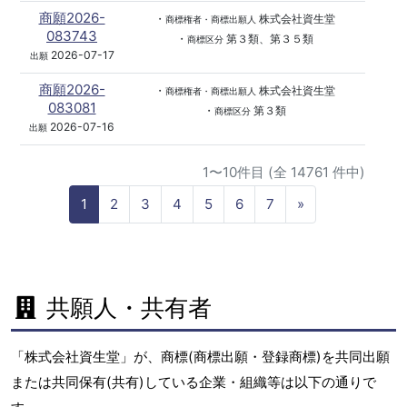
商願2026-
・
株式会社資生堂
商標権者・商標出願人
083743
・
第３類、第３５類
商標区分
2026-07-17
出願
商願2026-
・
株式会社資生堂
商標権者・商標出願人
083081
・
第３類
商標区分
2026-07-16
出願
1〜10件目 (全 14761 件中)
N
1
2
3
4
5
6
7
»
e
x
t
共願人・共有者
「株式会社資生堂」が、商標(商標出願・登録商標)を共同出願
または共同保有(共有)している企業・組織等は以下の通りで