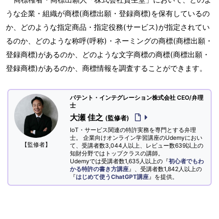
うな企業・組織が商標(商標出願・登録商標)を保有しているの
か、どのような指定商品・指定役務(サービス)が指定されてい
るのか、どのような称呼(呼称)・ネーミングの商標(商標出願・
登録商標)があるのか、どのような文字商標の商標(商標出願・
登録商標)があるのか、商標情報を調査することができます。
パテント・インテグレーション株式会社 CEO/弁理
士
大瀬 佳之
(監修者)
IoT・サービス関連の特許実務を専門とする弁理
士。 企業向けオンライン学習講座のUdemyにおい
【監修者】
て、受講者数3,044人以上、レビュー数639以上の
知財分野ではトップクラスの講師。
Udemyでは受講者数1,635人以上の『
初心者でもわ
かる特許の書き方講座
』、受講者数1,842人以上の
『
はじめて使うChatGPT講座
』を提供。