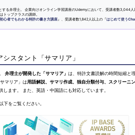
とする弁理士。 企業向けオンライン学習講座のUdemyにおいて、受講者数3,044人
ではトップクラスの講師。
初心者でもわかる特許の書き方講座
』、受講者数1,842人以上の『
はじめて使うCha
アシスタント「サマリア」
へ。
弁理士が開発した「サマリア」
は、特許文書読解の時間短縮と
「サマリア」は
用語解説、サマリ作成、独自分類付与、スクリーニ
供します。 また、英語・中国語にも対応しています。
以下をご覧ください。