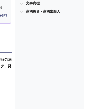
文字商標
以
商標権者・商標出願人
tGPT
理解の深
ング、発