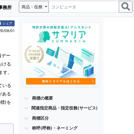
商品・役務
事務所
シェア
/08/01
報デー
おける
ます。
ている
がある
商標の概要
標)を
関連指定商品・指定役務(サービス)
商標区分
称呼(呼称)・ネーミング