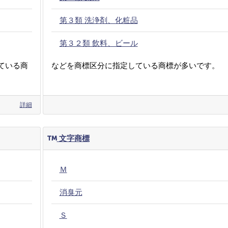
第３類 洗浄剤、化粧品
第３２類 飲料、ビール
ている商
などを商標区分に指定している商標が多いです。
詳細
文字商標
Ｍ
消臭元
Ｓ