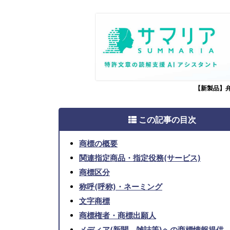
【新製品】
この記事の目次
商標の概要
関連指定商品・指定役務(サービス)
商標区分
称呼(呼称)・ネーミング
文字商標
商標権者・商標出願人
メディア(新聞、雑誌等)への商標情報提供