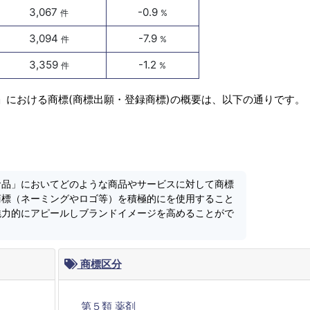
3,067
-0.9
件
%
3,094
-7.9
件
%
3,359
-1.2
件
%
」における商標(商標出願・登録商標)の概要は、以下の通りです。
食品」においてどのような商品やサービスに対して商標
商標（ネーミングやロゴ等）を積極的にを使用すること
魅力的にアピールしブランドイメージを高めることがで
商標区分
第５類 薬剤