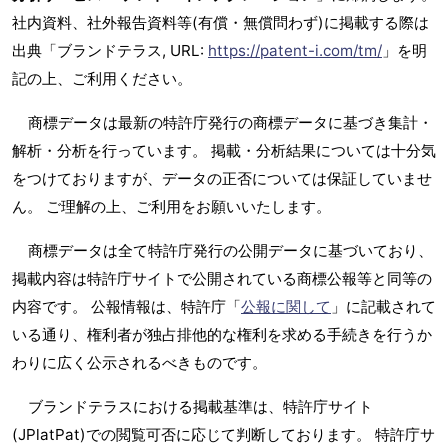
社内資料、社外報告資料等(有償・無償問わず)に掲載する際は
出典「ブランドテラス, URL:
https://patent-i.com/tm/
」を明
記の上、ご利用ください。
商標データは最新の特許庁発行の商標データに基づき集計・
解析・分析を行っています。 掲載・分析結果については十分気
をつけておりますが、データの正否については保証していませ
ん。 ご理解の上、ご利用をお願いいたします。
商標データは全て特許庁発行の公開データに基づいており、
掲載内容は特許庁サイトで公開されている商標公報等と同等の
内容です。 公報情報は、特許庁「
公報に関して
」に記載されて
いる通り、権利者が独占排他的な権利を求める手続きを行うか
わりに広く公示されるべきものです。
ブランドテラスにおける掲載基準は、特許庁サイト
(JPlatPat)での閲覧可否に応じて判断しております。 特許庁サ