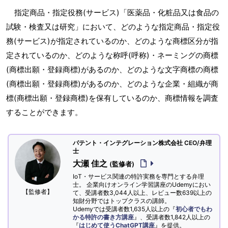
指定商品・指定役務(サービス)「医薬品・化粧品又は食品の
試験・検査又は研究」において、どのような指定商品・指定役
務(サービス)が指定されているのか、どのような商標区分が指
定されているのか、どのような称呼(呼称)・ネーミングの商標
(商標出願・登録商標)があるのか、どのような文字商標の商標
(商標出願・登録商標)があるのか、どのような企業・組織が商
標(商標出願・登録商標)を保有しているのか、商標情報を調査
することができます。
パテント・インテグレーション株式会社 CEO/弁理
士
大瀬 佳之
(監修者)
IoT・サービス関連の特許実務を専門とする弁理
士。 企業向けオンライン学習講座のUdemyにおい
【監修者】
て、受講者数3,044人以上、レビュー数639以上の
知財分野ではトップクラスの講師。
Udemyでは受講者数1,635人以上の『
初心者でもわ
かる特許の書き方講座
』、受講者数1,842人以上の
『
はじめて使うChatGPT講座
』を提供。