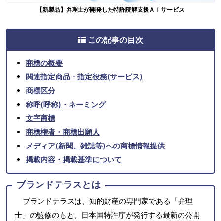
【新製品】弁理士が開発した特許読解支援ＡＩサービス
この記事の目次
商標の概要
関連指定商品・指定役務(サービス)
商標区分
称呼(呼称)・ネーミング
文字商標
商標権者・商標出願人
メディア(新聞、雑誌等)への商標情報提供
掲載内容・掲載基準について
ブランドテラスとは
ブランドテラスは、知的財産の専門家である「弁理
士」の監修のもと、日本国特許庁が発行する最新の公開