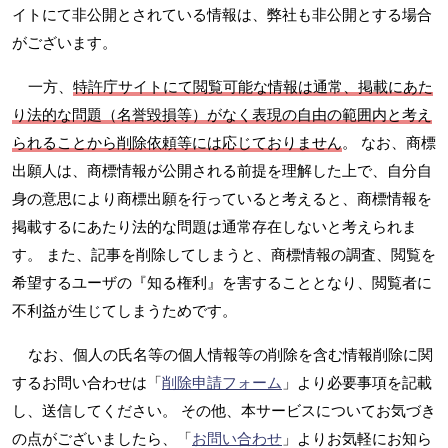
イトにて非公開とされている情報は、弊社も非公開とする場合
がございます。
一方、
特許庁サイトにて閲覧可能な情報は通常、掲載にあた
り法的な問題（名誉毀損等）がなく表現の自由の範囲内と考え
られることから削除依頼等には応じておりません
。 なお、商標
出願人は、商標情報が公開される前提を理解した上で、自分自
身の意思により商標出願を行っていると考えると、商標情報を
掲載するにあたり法的な問題は通常存在しないと考えられま
す。 また、記事を削除してしまうと、商標情報の調査、閲覧を
希望するユーザの『知る権利』を害することとなり、閲覧者に
不利益が生じてしまうためです。
なお、個人の氏名等の個人情報等の削除を含む情報削除に関
するお問い合わせは「
削除申請フォーム
」より必要事項を記載
し、送信してください。 その他、本サービスについてお気づき
の点がございましたら、「
お問い合わせ
」よりお気軽にお知ら