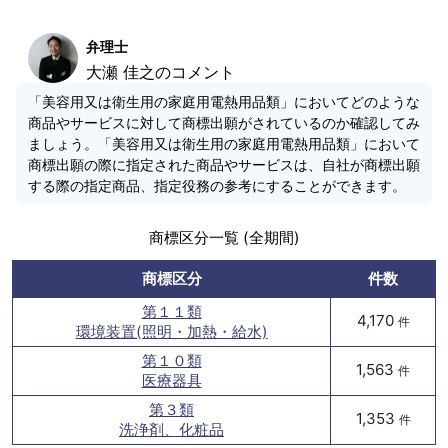
弁理士
大瀬 佳之のコメント
「美容用又は衛生用の家庭用電熱用品類」においてどのような
商品やサービスに対して商標出願がされているのか確認してみ
ましょう。「美容用又は衛生用の家庭用電熱用品類」において
商標出願の際に指定された商品やサービスは、自社が商標出願
する際の指定商品、指定役務の参考にすることができます。
商標区分一覧 (全期間)
商標区分
件数
第１１類
4,170
件
環境装置(照明・加熱・給水)
第１０類
1,563
件
医療器具
第３類
1,353
件
洗浄剤、化粧品