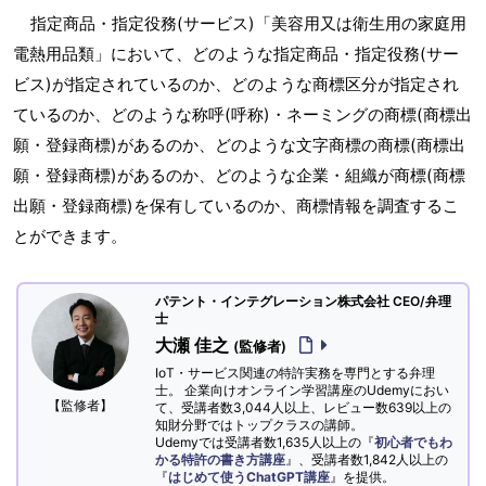
指定商品・指定役務(サービス)「美容用又は衛生用の家庭用
電熱用品類」において、どのような指定商品・指定役務(サー
ビス)が指定されているのか、どのような商標区分が指定され
ているのか、どのような称呼(呼称)・ネーミングの商標(商標出
願・登録商標)があるのか、どのような文字商標の商標(商標出
願・登録商標)があるのか、どのような企業・組織が商標(商標
出願・登録商標)を保有しているのか、商標情報を調査するこ
とができます。
パテント・インテグレーション株式会社 CEO/弁理
士
大瀬 佳之
(監修者)
IoT・サービス関連の特許実務を専門とする弁理
士。 企業向けオンライン学習講座のUdemyにおい
【監修者】
て、受講者数3,044人以上、レビュー数639以上の
知財分野ではトップクラスの講師。
Udemyでは受講者数1,635人以上の『
初心者でもわ
かる特許の書き方講座
』、受講者数1,842人以上の
『
はじめて使うChatGPT講座
』を提供。