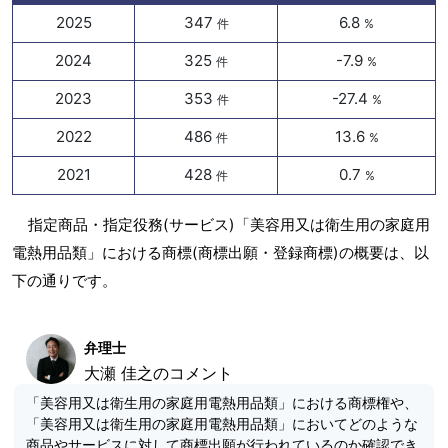
2025
347
6.8
件
%
2024
325
-7.9
件
%
2023
353
-27.4
件
%
2022
486
13.6
件
%
2021
428
0.7
件
%
指定商品・指定役務(サービス)「美容用又は衛生用の家庭用
電熱用品類」における商標(商標出願・登録商標)の概要は、以
下の通りです。
弁理士
大瀬 佳之のコメント
「美容用又は衛生用の家庭用電熱用品類」における商標権や、
「美容用又は衛生用の家庭用電熱用品類」においてどのような
商品やサービスに対して商標出願が行われているのか確認でき