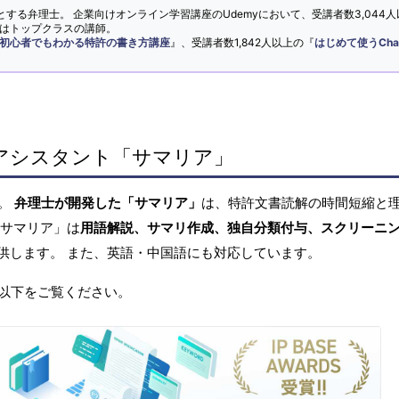
とする弁理士。 企業向けオンライン学習講座のUdemyにおいて、受講者数3,044人
ではトップクラスの講師。
初心者でもわかる特許の書き方講座
』、受講者数1,842人以上の『
はじめて使うCha
アシスタント「サマリア」
へ。
弁理士が開発した「サマリア」
は、特許文書読解の時間短縮と
「サマリア」は
用語解説、サマリ作成、独自分類付与、スクリーニ
供します。 また、英語・中国語にも対応しています。
以下をご覧ください。