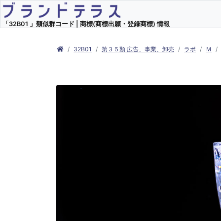
「32B01 」類似群コード | 商標(商標出願・登録商標) 情報
32B01
第３５類 広告、事業、卸売
ラボ
Ｍ