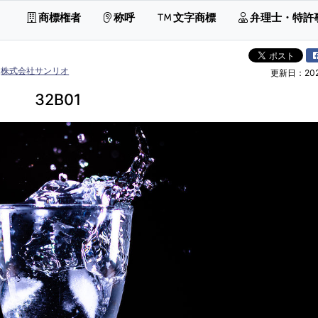
商標権者
称呼
文字商標
弁理士・特許
株式会社サンリオ
更新日：2026
32B01