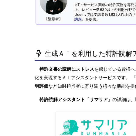
IoT・サービス関連の特許実務を専門
上、レビュー数639以上の知財分野
Udemyでは受講者数1,635人以上の『
【監修者】
講座
』を提供。
生成ＡＩを利用した特許読解
特許文書の読解にストレス
を感じている皆様
化を実現するＡＩアシスタントサービスです。 
明評価
など知財担当者に寄り添う様々な機能を提
特許読解アシスタント「サマリア」
の詳細は、