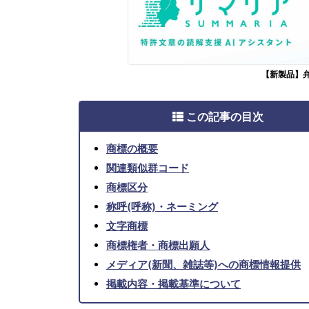
【新製品】
この記事の目次
商標の概要
関連類似群コード
商標区分
称呼(呼称)・ネーミング
文字商標
商標権者・商標出願人
メディア(新聞、雑誌等)への商標情報提供
掲載内容・掲載基準について