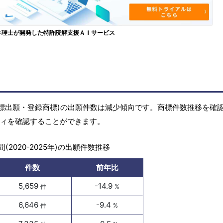
弁理士が開発した特許読解支援ＡＩサービス
の商標(商標出願・登録商標)の出願件数は減少傾向です。商標件数推移を確
ビティを確認することができます。
(2020-2025年)の出願件数推移
件数
前年比
5,659
-14.9
件
%
6,646
-9.4
件
%