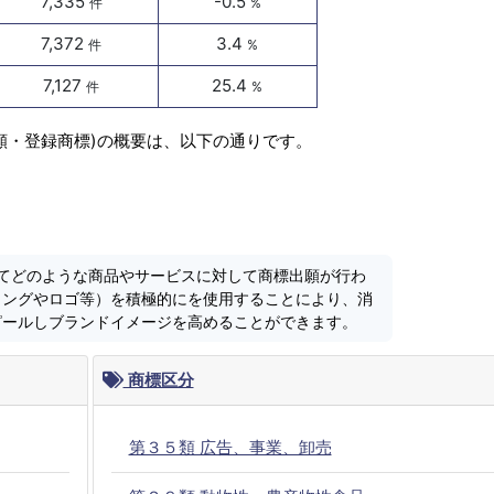
7,335
-0.5
件
%
7,372
3.4
件
%
7,127
25.4
件
%
出願・登録商標)の概要は、以下の通りです。
においてどのような商品やサービスに対して商標出願が行わ
ミングやロゴ等）を積極的にを使用することにより、消
ピールしブランドイメージを高めることができます。
商標区分
第３５類 広告、事業、卸売