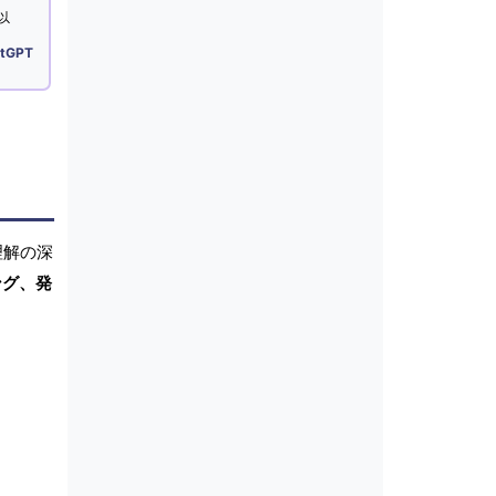
以
tGPT
理解の深
ング、発