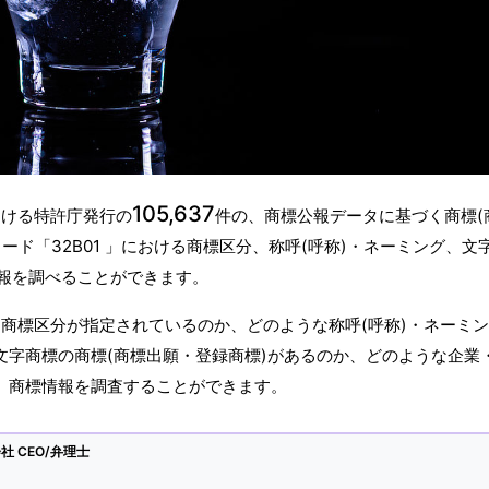
105,637
おける特許庁発行の
件の、商標公報データに基づく商標(
ド「32B01 」における商標区分、称呼(呼称)・ネーミング、文
報を調べることができます。
うな商標区分が指定されているのか、どのような称呼(呼称)・ネーミ
文字商標の商標(商標出願・登録商標)があるのか、どのような企業
か、商標情報を調査することができます。
 CEO/弁理士