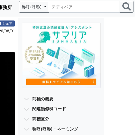
称呼(呼称)
事務所
シェア
/08/01
商標の概要
関連類似群コード
商標区分
称呼(呼称)・ネーミング