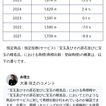
2025
1,874
15.0
件
%
2024
1,629
2.4
件
%
2023
1,591
0.1
件
%
2022
1,590
-7.0
件
%
2021
1,709
-9.9
件
%
指定商品・指定役務(サービス)「宝玉及びその原石並びに宝
玉の模造品」における商標(商標出願・登録商標)の概要は、以
下の通りです。
弁理士
大瀬 佳之のコメント
「宝玉及びその原石並びに宝玉の模造品」における商標権や、
「宝玉及びその原石並びに宝玉の模造品」においてどのような
商品やサービスに対して商標出願が行われているのか確認でき
ます。企業は、商標（ネーミングやロゴ等）を積極的にを使用