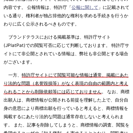
内容です。 公報情報は、特許庁「
公報に関して
」に記載されて
いる通り、権利者が独占排他的な権利を求める手続きを行うか
わりに広く公示されるべきものです。
ブランドテラスにおける掲載基準は、特許庁サイト
(JPlatPat)での閲覧可否に応じて判断しております。 特許庁サ
イトにて非公開とされている情報は、弊社も非公開とする場合
がございます。
一方、
特許庁サイトにて閲覧可能な情報は通常、掲載にあた
り法的な問題（名誉毀損等）がなく表現の自由の範囲内と考え
られることから削除依頼等には応じておりません
。 なお、商標
出願人は、商標情報が公開される前提を理解した上で、自分自
身の意思により商標出願を行っていると考えると、商標情報を
掲載するにあたり法的な問題は通常存在しないと考えられま
す。 また、記事を削除してしまうと、商標情報の調査、閲覧を