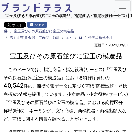
「宝玉及びその原石並びに宝玉の模造品」指定商品・指定役務(サービス) | 
シェア
宝玉及びその原石並びに宝玉の模造品
第１４類 貴金属、宝飾品、時計
エム
Ｍ
任天堂株式会社
更新日：2026/08/01
宝玉及びその原石並びに宝玉の模造品
このページでは、指定商品・指定役務(サービス)「宝玉及び
その原石並びに宝玉の模造品」における特許庁発行の
40,542
件の、商標公報データに基づく商標(商標出願・登録
商標)の情報を提供しています。指定商品・指定役務(サービス)
「宝玉及びその原石並びに宝玉の模造品」における商標区分、
称呼(呼称)・ネーミング、文字商標、商標権者・商標出願人な
ど、商標に関する情報を調べることができます。
指定商品・指定役務(サービス)「宝玉及びその原石並びに宝