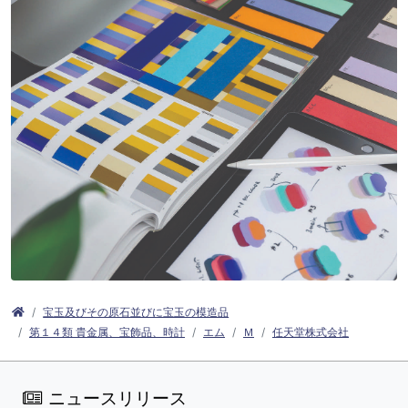
宝玉及びその原石並びに宝玉の模造品
第１４類 貴金属、宝飾品、時計
エム
Ｍ
任天堂株式会社
ニュースリリース