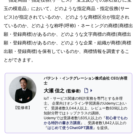
玉の模造品」において、どのような指定商品・指定役務(サー
ビス)が指定されているのか、どのような商標区分が指定され
ているのか、どのような称呼(呼称)・ネーミングの商標(商標出
願・登録商標)があるのか、どのような文字商標の商標(商標出
願・登録商標)があるのか、どのような企業・組織が商標(商標
出願・登録商標)を保有しているのか、商標情報を調査するこ
とができます。
パテント・インテグレーション株式会社 CEO/弁理
士
大瀬 佳之
(監修者)
IoT・サービス関連の特許実務を専門とする弁理
士。 企業向けオンライン学習講座のUdemyにおい
【監修者】
て、受講者数3,044人以上、レビュー数639以上の
知財分野ではトップクラスの講師。
Udemyでは受講者数1,635人以上の『
初心者でもわ
かる特許の書き方講座
』、受講者数1,842人以上の
『
はじめて使うChatGPT講座
』を提供。