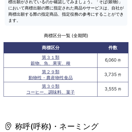
標出願がされているのか確認してみましょう。「そば(穀物)」
において商標出願の際に指定された商品やサービスは、自社が
商標出願する際の指定商品、指定役務の参考にすることができ
ます。
商標区分一覧 (全期間)
商標区分
件数
第３１類
6,060
件
穀物、魚、果実、種
第２９類
3,735
件
動物性・農産物性食品
第３０類
3,555
件
コーヒー、調味料、菓子
称呼(呼称)・ネーミング