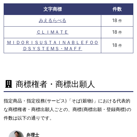
文字商標
件数
みえるらべる
18
件
ＣＬＩＭＡＴＥ
18
件
ＭＩＤＯＲＩＳＵＳＴＡＩＮＡＢＬＥＦＯＯ
18
件
ＤＳＹＳＴＥＭＳ・ＭＡＦＦ
商標権者・商標出願人
指定商品・指定役務(サービス)「そば(穀物)」における代表的
な商標権者・商標出願人ごとの、商標(商標出願・登録商標)の
件数は以下の通りです。
弁理士