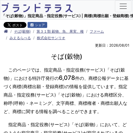
「そば(穀物)」指定商品・指定役務(サービス) | 商標(商標出願・登録商標) 
シェア
そば(穀物)
第３１類 穀物、魚、果実、種
ファーム
みえるらべる
株式会社サンリオ
更新日：2026/08/01
そば(穀物)
このページでは、指定商品・指定役務(サービス)「そば(穀
6,078
物)」における特許庁発行の
件の、商標公報データに基
づく商標(商標出願・登録商標)の情報を提供しています。指定
商品・指定役務(サービス)「そば(穀物)」における商標区分、
称呼(呼称)・ネーミング、文字商標、商標権者・商標出願人な
ど、商標に関する情報を調べることができます。
指定商品・指定役務(サービス)「そば(穀物)」において、ど
のような指定商品・指定役務(サービス)が指定されているの