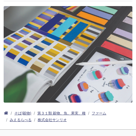
そば(穀物)
第３１類 穀物、魚、果実、種
ファーム
みえるらべる
株式会社サンリオ