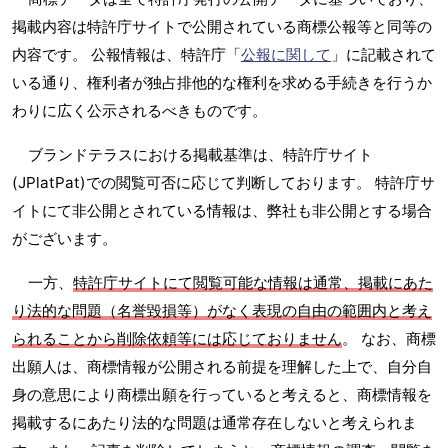
掲載内容は特許庁サイトで公開されている商標公報等と同等の
内容です。 公報情報は、特許庁「
公報に関して
」に記載されて
いる通り、権利者が独占排他的な権利を求める手続きを行うか
わりに広く公示されるべきものです。
ブランドテラスにおける掲載基準は、特許庁サイト
(JPlatPat)での閲覧可否に応じて判断しております。 特許庁サ
イトにて非公開とされている情報は、弊社も非公開とする場合
がございます。
一方、
特許庁サイトにて閲覧可能な情報は通常、掲載にあた
り法的な問題（名誉毀損等）がなく表現の自由の範囲内と考え
られることから削除依頼等には応じておりません
。 なお、商標
出願人は、商標情報が公開される前提を理解した上で、自分自
身の意思により商標出願を行っていると考えると、商標情報を
掲載するにあたり法的な問題は通常存在しないと考えられま