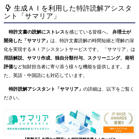
生成ＡＩを利用した特許読解アシスタ
ント「サマリア」
特許文書の読解にストレス
を感じている皆様へ。
弁理士が
開発した「サマリア」
は、特許文書読解の時間短縮と理解の深
化を実現するＡＩアシスタントサービスです。 「サマリア」は
用語解説、サマリ作成、独自分類付与、スクリーニング、発明
評価
など知財担当者に寄り添う様々な機能を提供します。 ま
た、英語・中国語にも対応しています。
特許読解アシスタント「サマリア」
の詳細は、以下をご覧く
ださい。