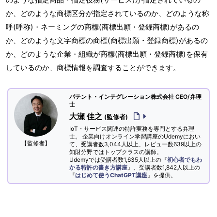
か、どのような商標区分が指定されているのか、どのような称
呼(呼称)・ネーミングの商標(商標出願・登録商標)があるの
か、どのような文字商標の商標(商標出願・登録商標)があるの
か、どのような企業・組織が商標(商標出願・登録商標)を保有
しているのか、商標情報を調査することができます。
パテント・インテグレーション株式会社 CEO/弁理
士
大瀬 佳之
(監修者)
IoT・サービス関連の特許実務を専門とする弁理
士。 企業向けオンライン学習講座のUdemyにおい
【監修者】
て、受講者数3,044人以上、レビュー数639以上の
知財分野ではトップクラスの講師。
Udemyでは受講者数1,635人以上の『
初心者でもわ
かる特許の書き方講座
』、受講者数1,842人以上の
『
はじめて使うChatGPT講座
』を提供。