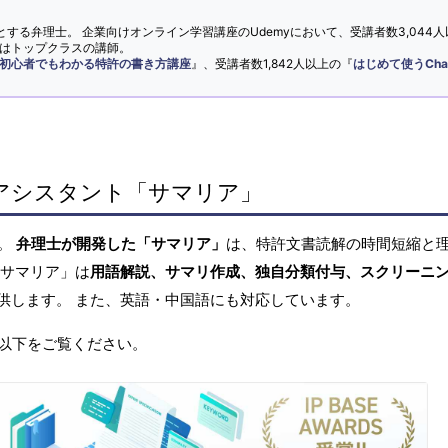
とする弁理士。 企業向けオンライン学習講座のUdemyにおいて、受講者数3,044人
ではトップクラスの講師。
初心者でもわかる特許の書き方講座
』、受講者数1,842人以上の『
はじめて使うCha
アシスタント「サマリア」
へ。
弁理士が開発した「サマリア」
は、特許文書読解の時間短縮と
「サマリア」は
用語解説、サマリ作成、独自分類付与、スクリーニ
供します。 また、英語・中国語にも対応しています。
以下をご覧ください。