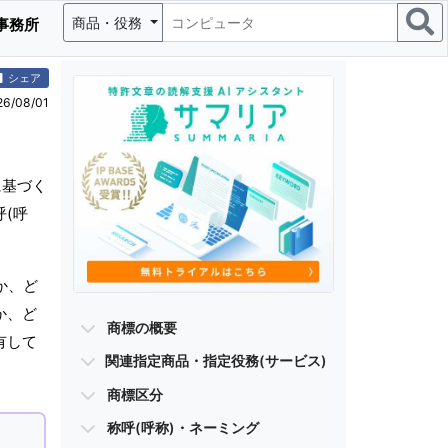
商品・役務
事務所
シェア
/08/01
に基づく
(呼
か、ど
か、ど
商標の概要
有して
関連指定商品・指定役務(サービス)
商標区分
称呼(呼称)・ネーミング