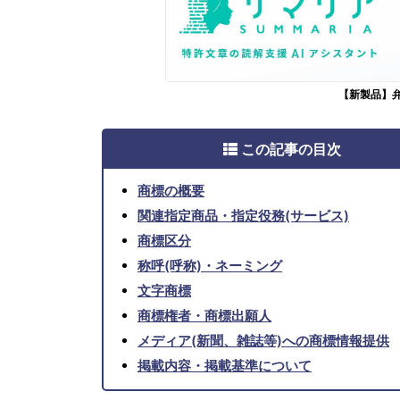
【新製品】
この記事の目次
商標の概要
関連指定商品・指定役務(サービス)
商標区分
称呼(呼称)・ネーミング
文字商標
商標権者・商標出願人
メディア(新聞、雑誌等)への商標情報提供
掲載内容・掲載基準について