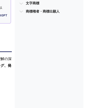
文字商標
以
商標権者・商標出願人
tGPT
理解の深
ング、発