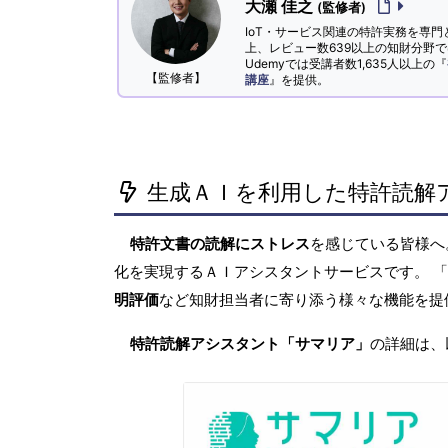
大瀬 佳之
(監修者)
IoT・サービス関連の特許実務を専門
上、レビュー数639以上の知財分野
Udemyでは受講者数1,635人以上の『
【監修者】
講座
』を提供。
生成ＡＩを利用した特許読解
特許文書の読解にストレス
を感じている皆様
化を実現するＡＩアシスタントサービスです。 
明評価
など知財担当者に寄り添う様々な機能を提
特許読解アシスタント「サマリア」
の詳細は、