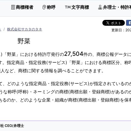
商標権者
称呼
文字商標
弁理士・特許
Ｓ
株式会社サカタのタネ
更新日：2026
野菜
27,504
ス)「野菜」における特許庁発行の
件の、商標公報データ
す。指定商品・指定役務(サービス)「野菜」における商標区分、称呼
願人など、商標に関する情報を調べることができます。
て、どのような指定商品・指定役務(サービス)が指定されているの
な称呼(呼称)・ネーミングの商標(商標出願・登録商標)があるの
あるのか、どのような企業・組織が商標(商標出願・登録商標)を保
 CEO/弁理士