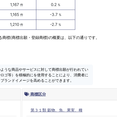
1,167
0.2
件
%
1,165
-3.7
件
%
1,210
-2.7
件
%
る商標(商標出願・登録商標)の概要は、以下の通りです。
のような商品やサービスに対して商標出願が行われてい
やロゴ等）を積極的にを使用することにより、消費者に
しブランドイメージを高めることができます。
商標区分
第３１類 穀物、魚、果実、種