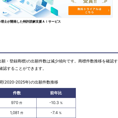
弁理士が開発した特許読解支援ＡＩサービス
(商標出願・登録商標)の出願件数は減少傾向です。商標件数推移を確認
確認することができます。
(2020-2025年)の出願件数推移
件数
前年比
970
-10.3
件
%
1,081
-7.4
件
%