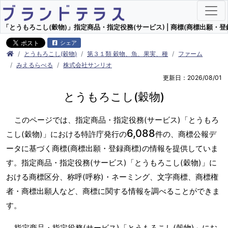
「とうもろこし(穀物)」指定商品・指定役務(サービス) | 商標(商標出願・登
シェア
とうもろこし(穀物)
第３１類 穀物、魚、果実、種
ファーム
みえるらべる
株式会社サンリオ
更新日：2026/08/01
とうもろこし(穀物)
このページでは、指定商品・指定役務(サービス)「とうもろ
6,088
こし(穀物)」における特許庁発行の
件の、商標公報デ
ータに基づく商標(商標出願・登録商標)の情報を提供していま
す。指定商品・指定役務(サービス)「とうもろこし(穀物)」に
おける商標区分、称呼(呼称)・ネーミング、文字商標、商標権
者・商標出願人など、商標に関する情報を調べることができま
す。
指定商品・指定役務(サービス)「とうもろこし(穀物)」にお