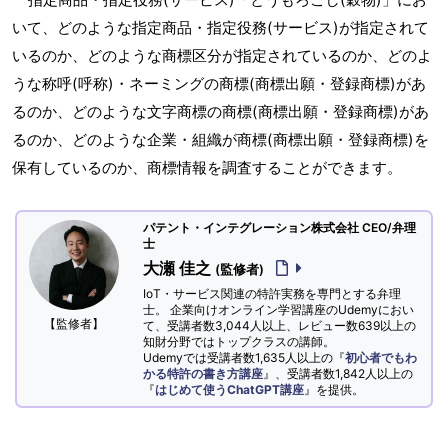
いて、どのような指定商品・指定役務(サービス)が指定されて
いるのか、どのような商標区分が指定されているのか、どのよ
うな称呼(呼称)・ネーミングの商標(商標出願・登録商標)があ
るのか、どのような文字商標の商標(商標出願・登録商標)があ
るのか、どのような企業・組織が商標(商標出願・登録商標)を
保有しているのか、商標情報を調査することができます。
パテント・インテグレーション株式会社 CEO/弁理
士
大瀬 佳之
(監修者)
IoT・サービス関連の特許実務を専門とする弁理
士。 企業向けオンライン学習講座のUdemyにおい
【監修者】
て、受講者数3,044人以上、レビュー数639以上の
知財分野ではトップクラスの講師。
Udemyでは受講者数1,635人以上の『
初心者でもわ
かる特許の書き方講座
』、受講者数1,842人以上の
『
はじめて使うChatGPT講座
』を提供。