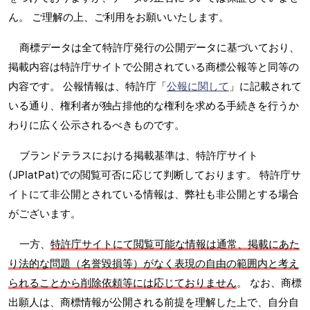
ん。 ご理解の上、ご利用をお願いいたします。
商標データは全て特許庁発行の公開データに基づいており、
掲載内容は特許庁サイトで公開されている商標公報等と同等の
内容です。 公報情報は、特許庁「
公報に関して
」に記載されて
いる通り、権利者が独占排他的な権利を求める手続きを行うか
わりに広く公示されるべきものです。
ブランドテラスにおける掲載基準は、特許庁サイト
(JPlatPat)での閲覧可否に応じて判断しております。 特許庁サ
イトにて非公開とされている情報は、弊社も非公開とする場合
がございます。
一方、
特許庁サイトにて閲覧可能な情報は通常、掲載にあた
り法的な問題（名誉毀損等）がなく表現の自由の範囲内と考え
られることから削除依頼等には応じておりません
。 なお、商標
出願人は、商標情報が公開される前提を理解した上で、自分自