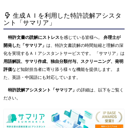
生成ＡＩを利用した特許読解アシスタ
ント「サマリア」
特許文書の読解にストレス
を感じている皆様へ。
弁理士が
開発した「サマリア」
は、特許文書読解の時間短縮と理解の深
化を実現するＡＩアシスタントサービスです。 「サマリア」は
用語解説、サマリ作成、独自分類付与、スクリーニング、発明
評価
など知財担当者に寄り添う様々な機能を提供します。 ま
た、英語・中国語にも対応しています。
特許読解アシスタント「サマリア」
の詳細は、以下をご覧く
ださい。