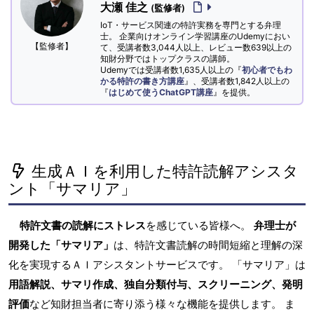
大瀬 佳之
(監修者)
IoT・サービス関連の特許実務を専門とする弁理
士。 企業向けオンライン学習講座のUdemyにおい
【監修者】
て、受講者数3,044人以上、レビュー数639以上の
知財分野ではトップクラスの講師。
Udemyでは受講者数1,635人以上の『
初心者でもわ
かる特許の書き方講座
』、受講者数1,842人以上の
『
はじめて使うChatGPT講座
』を提供。
生成ＡＩを利用した特許読解アシスタ
ント「サマリア」
特許文書の読解にストレス
を感じている皆様へ。
弁理士が
開発した「サマリア」
は、特許文書読解の時間短縮と理解の深
化を実現するＡＩアシスタントサービスです。 「サマリア」は
用語解説、サマリ作成、独自分類付与、スクリーニング、発明
評価
など知財担当者に寄り添う様々な機能を提供します。 ま