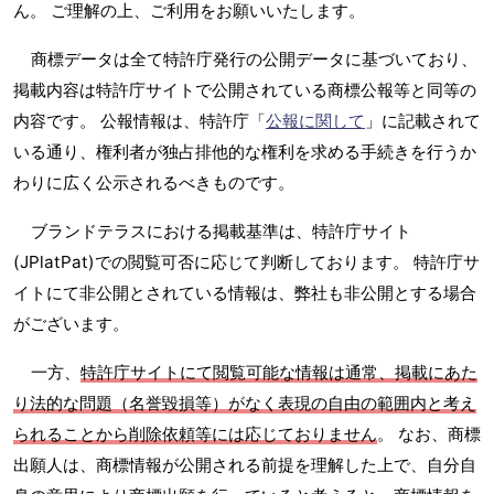
ん。 ご理解の上、ご利用をお願いいたします。
商標データは全て特許庁発行の公開データに基づいており、
掲載内容は特許庁サイトで公開されている商標公報等と同等の
内容です。 公報情報は、特許庁「
公報に関して
」に記載されて
いる通り、権利者が独占排他的な権利を求める手続きを行うか
わりに広く公示されるべきものです。
ブランドテラスにおける掲載基準は、特許庁サイト
(JPlatPat)での閲覧可否に応じて判断しております。 特許庁サ
イトにて非公開とされている情報は、弊社も非公開とする場合
がございます。
一方、
特許庁サイトにて閲覧可能な情報は通常、掲載にあた
り法的な問題（名誉毀損等）がなく表現の自由の範囲内と考え
られることから削除依頼等には応じておりません
。 なお、商標
出願人は、商標情報が公開される前提を理解した上で、自分自