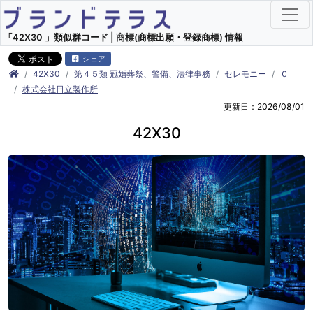
「42X30 」類似群コード | 商標(商標出願・登録商標) 情報
シェア
42X30
第４５類 冠婚葬祭、警備、法律事務
セレモニー
Ｃ
株式会社日立製作所
更新日：2026/08/01
42X30