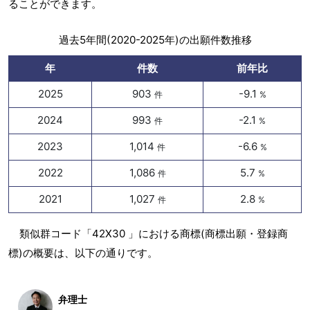
ることができます。
過去5年間(2020-2025年)の出願件数推移
年
件数
前年比
2025
903
-9.1
件
%
2024
993
-2.1
件
%
2023
1,014
-6.6
件
%
2022
1,086
5.7
件
%
2021
1,027
2.8
件
%
類似群コード「42X30 」における商標(商標出願・登録商
標)の概要は、以下の通りです。
弁理士