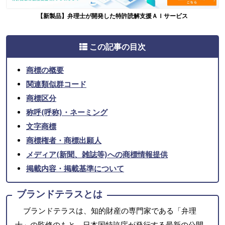
【新製品】弁理士が開発した特許読解支援ＡＩサービス
この記事の目次
商標の概要
関連類似群コード
商標区分
称呼(呼称)・ネーミング
文字商標
商標権者・商標出願人
メディア(新聞、雑誌等)への商標情報提供
掲載内容・掲載基準について
ブランドテラスとは
ブランドテラスは、知的財産の専門家である「弁理
士」の監修のもと、日本国特許庁が発行する最新の公開