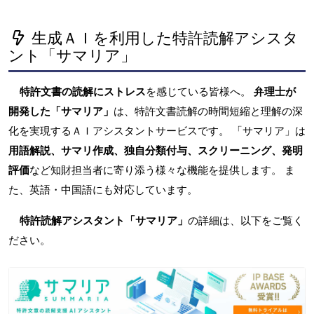
生成ＡＩを利用した特許読解アシスタ
ント「サマリア」
特許文書の読解にストレス
を感じている皆様へ。
弁理士が
開発した「サマリア」
は、特許文書読解の時間短縮と理解の深
化を実現するＡＩアシスタントサービスです。 「サマリア」は
用語解説、サマリ作成、独自分類付与、スクリーニング、発明
評価
など知財担当者に寄り添う様々な機能を提供します。 ま
た、英語・中国語にも対応しています。
特許読解アシスタント「サマリア」
の詳細は、以下をご覧く
ださい。