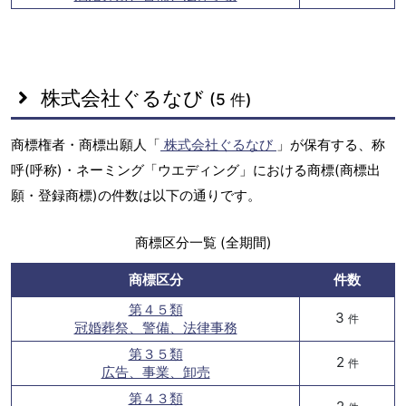
株式会社ぐるなび
(5 件)
商標権者・商標出願人「
株式会社ぐるなび
」が保有する、称
呼(呼称)・ネーミング「ウエディング」における商標(商標出
願・登録商標)の件数は以下の通りです。
商標区分一覧 (全期間)
商標区分
件数
第４５類
3
件
冠婚葬祭、警備、法律事務
第３５類
2
件
広告、事業、卸売
第４３類