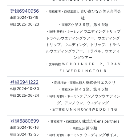
登録6940956
・
青い森ひなた美人合同会
商標権者・商標出願人
2024-12-19
社
出願
2025-06-23
・
第３９類、第４５類
登録
商標区分
・
ウエディングトリップ
称呼(呼称)・ネーミング
トラベルウエディングツアー、ウエディング
トリップ、ウエディング、トリップ、トラベ
ルウエディングツアー、トラベル、ウエディ
ングツアー
・
ＷＥＤＤＩＮＧＴＲＩＰ、ＴＲＡＶ
文字商標
ＥＬＷＥＤＤＩＮＧＴＯＵＲ
登録6941222
・
株式会社エスクリ
商標権者・商標出願人
2024-10-30
・
第４３類、第４５類
出願
商標区分
2025-06-24
・
アンノウンウエディン
登録
称呼(呼称)・ネーミング
グ、アンノウン、ウエディング
・
ＵＮＫＮＯＷＮＷＥＤＤＩＮＧ
文字商標
登録6880699
・
株式会社ena partners
商標権者・商標出願人
2024-10-16
・
第９類
出願
商標区分
2024-12-25
・
ウエディングボイス、
登録
称呼(呼称)・ネーミング