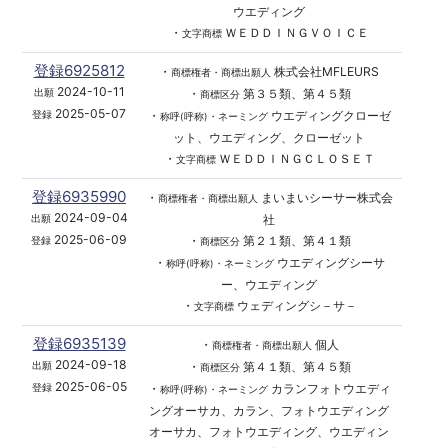
ウエディング
・
ＷＥＤＤＩＮＧＶＯＩＣＥ
文字商標
登録6925812
・
株式会社MFLEURS
商標権者・商標出願人
2024-10-11
・
第３５類、第４５類
出願
商標区分
2025-05-07
・
ウエディングクローゼ
登録
称呼(呼称)・ネーミング
ット、ウエディング、クローゼット
・
ＷＥＤＤＩＮＧＣＬＯＳＥＴ
文字商標
登録6935990
・
まいまいシーサー株式会
商標権者・商標出願人
2024-09-04
社
出願
2025-06-09
・
第２１類、第４１類
登録
商標区分
・
ウエディングシーサ
称呼(呼称)・ネーミング
ー、ウエディング
・
ウェディングシ－サ－
文字商標
登録6935139
・
個人
商標権者・商標出願人
2024-09-18
・
第４１類、第４５類
出願
商標区分
2025-06-05
・
カランフォトウエディ
登録
称呼(呼称)・ネーミング
ングオーサカ、カラン、フォトウエディング
オーサカ、フォトウエディング、ウエディン