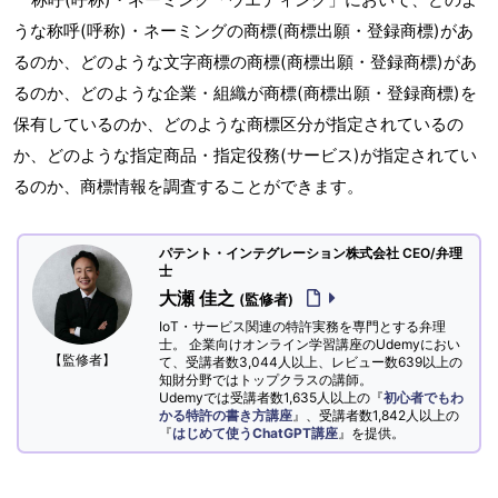
うな称呼(呼称)・ネーミングの商標(商標出願・登録商標)があ
るのか、どのような文字商標の商標(商標出願・登録商標)があ
るのか、どのような企業・組織が商標(商標出願・登録商標)を
保有しているのか、どのような商標区分が指定されているの
か、どのような指定商品・指定役務(サービス)が指定されてい
るのか、商標情報を調査することができます。
パテント・インテグレーション株式会社 CEO/弁理
士
大瀬 佳之
(監修者)
IoT・サービス関連の特許実務を専門とする弁理
士。 企業向けオンライン学習講座のUdemyにおい
【監修者】
て、受講者数3,044人以上、レビュー数639以上の
知財分野ではトップクラスの講師。
Udemyでは受講者数1,635人以上の『
初心者でもわ
かる特許の書き方講座
』、受講者数1,842人以上の
『
はじめて使うChatGPT講座
』を提供。