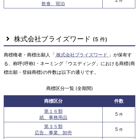
2
件
飲食、宿泊
株式会社ブライズワード
(5 件)
商標権者・商標出願人「
株式会社ブライズワード
」が保有す
る、称呼(呼称)・ネーミング「ウエディング」における商標(商
標出願・登録商標)の件数は以下の通りです。
商標区分一覧 (全期間)
商標区分
件数
第１６類
5
件
紙、事務用品
第３５類
5
件
広告、事業、卸売