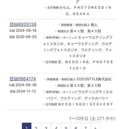
グ
・
からん、ＰＨＯＴＯＷＥＤＤＩＮ
文字商標
Ｇ、ＯＳＡＫＡ
登録6935138
・
個人
商標権者・商標出願人
2024-09-18
・
第４１類、第４５類
出願
商標区分
2025-06-05
・
キョーウエディングフ
登録
称呼(呼称)・ネーミング
ォトスタジオ、キョーウエディング、ウエデ
ィングフォトスタジオ、ウエディング、フォ
トスタジオ
・
京、ＷＥＤＤＩＮＧ、ＰＨＯＴＯＳ
文字商標
ＴＵＤＩＯ
登録6864174
・
COCOSTYLE株式会社
商標権者・商標出願人
2024-08-26
・
第３５類、第４５類
出願
商標区分
2024-11-12
・
ウエディングディスカ
登録
称呼(呼称)・ネーミング
バリー、ウエディング、ディスカバリー
・
ＷＥＤＤＩＮＧＤＩＳＣＯＶＥＲＹ
文字商標
1〜10件目 (全 271 件中)
N
1
2
3
4
5
6
7
»