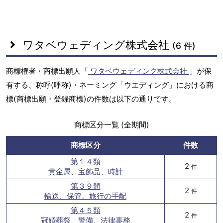
ワタベウェディング株式会社
(6 件)
商標権者・商標出願人「
ワタベウェディング株式会社
」が保
有する、称呼(呼称)・ネーミング「ウエディング」における商
標(商標出願・登録商標)の件数は以下の通りです。
商標区分一覧 (全期間)
商標区分
件数
第１４類
2
件
貴金属、宝飾品、時計
第３９類
2
件
輸送、保管、旅行の手配
第４５類
2
件
冠婚葬祭、警備、法律事務