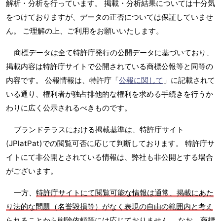
解析・分析を行っています。 掲載・分析結果については十分気
をつけておりますが、データの正否については保証していませ
ん。 ご理解の上、ご利用をお願いいたします。
商標データは全て特許庁発行の公開データに基づいており、
掲載内容は特許庁サイトで公開されている商標公報等と同等の
内容です。 公報情報は、特許庁「
公報に関して
」に記載されて
いる通り、権利者が独占排他的な権利を求める手続きを行うか
わりに広く公示されるべきものです。
ブランドテラスにおける掲載基準は、特許庁サイト
(JPlatPat)での閲覧可否に応じて判断しております。 特許庁サ
イトにて非公開とされている情報は、弊社も非公開とする場合
がございます。
一方、
特許庁サイトにて閲覧可能な情報は通常、掲載にあた
り法的な問題（名誉毀損等）がなく表現の自由の範囲内と考え
られることから削除依頼等には応じておりません
。 なお、商標