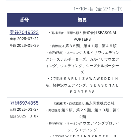
1〜10件目 (全 271 件中)
番号
概要
登録7049523
・
株式会社SEASONAL
商標権者・商標出願人
2025-07-22
PORTERS
出願
2026-05-29
・
第３５類、第４１類、第４５類
登録
商標区分
・
カルイザワウエディン
称呼(呼称)・ネーミング
グシーズナルポーターズ、カルイザワウエデ
ィング、ウエディング、シーズナルポーター
ズ
・
ＫＡＲＵＩＺＡＷＡＷＥＤＤＩＮ
文字商標
Ｇ、軽井沢ウェディング、ＳＥＡＳＯＮＡＬ
ＰＯＲＴＥＲＳ
登録6974855
・
森永乳業株式会社
商標権者・商標出願人
2025-03-27
・
第５類、第２９類、第３０類、第３
出願
商標区分
2025-10-07
２類
登録
・
ウエディングプロテイ
称呼(呼称)・ネーミング
ン、ウエディング
・
ＷＥＤＤＩＮＧＰＲＯＴＥＩＮ
文字商標