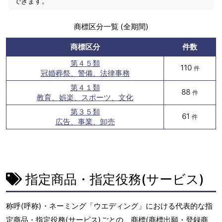
できます。
商標区分一覧 (全期間)
商標区分
件数
第４５類
110
件
冠婚葬祭、警備、法律事務
第４１類
88
件
教育、娯楽、スポーツ、文化
第３５類
61
件
広告、事業、卸売
指定商品・指定役務(サービス)
称呼(呼称)・ネーミング「ウエディング」における代表的な指
定商品・指定役務(サービス)ごとの、商標(商標出願・登録商