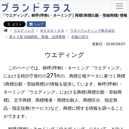
「ウエディング」称呼(呼称)・ネーミング | 商標(商標出願・登録商標) 情報
シェア
ウエディング
ＷＥＤＤＩＮＧ
ワタベウェディング株式会社
第４５類 冠婚葬祭、警備、法律事務
衣服の貸与
更新日：2026/08/01
ウエディング
このページでは、称呼(呼称)・ネーミング「ウエディング」
271
における特許庁発行の
件の、商標公報データに基づく商標
(商標出願・登録商標)の情報を提供しています。称呼(呼称)・
ネーミング「ウエディング」における商標(商標出願・登録商
標)、文字商標、商標権者・商標出願人、商標区分、指定商
品・指定役務(サービス)など、商標に関する情報を調べること
ができます。
称呼(呼称)・ネーミング「ウエディング」において、どのよ