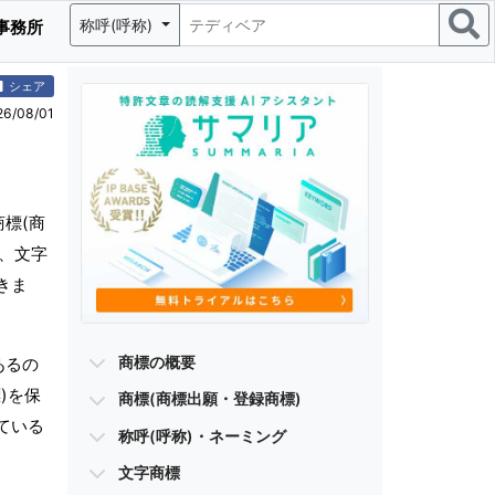
称呼(呼称)
事務所
シェア
/08/01
標(商
)、文字
きま
商標の概要
あるの
)を保
商標(商標出願・登録商標)
ている
称呼(呼称)・ネーミング
文字商標