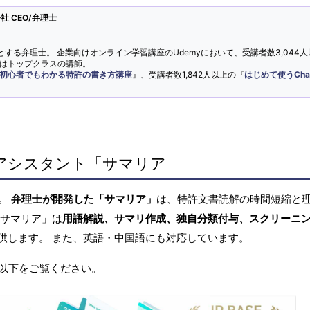
 CEO/弁理士
とする弁理士。 企業向けオンライン学習講座のUdemyにおいて、受講者数3,044人
ではトップクラスの講師。
初心者でもわかる特許の書き方講座
』、受講者数1,842人以上の『
はじめて使うCha
アシスタント「サマリア」
へ。
弁理士が開発した「サマリア」
は、特許文書読解の時間短縮と
「サマリア」は
用語解説、サマリ作成、独自分類付与、スクリーニ
供します。 また、英語・中国語にも対応しています。
以下をご覧ください。