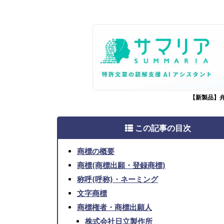
【新製品】
この記事の目次
商標の概要
商標(商標出願・登録商標)
称呼(呼称)・ネーミング
文字商標
商標権者・商標出願人
株式会社日立製作所