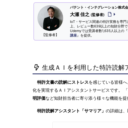
パテント・インテグレーション株式会社
大瀬 佳之
(監修者)
IoT・サービス関連の特許実務を専門
上、レビュー数639以上の知財分野
Udemyでは受講者数1,635人以上の『
【監修者】
講座
』を提供。
生成ＡＩを利用した特許読解
特許文書の読解にストレス
を感じている皆様
化を実現するＡＩアシスタントサービスです。 
明評価
など知財担当者に寄り添う様々な機能を提
特許読解アシスタント「サマリア」
の詳細は、