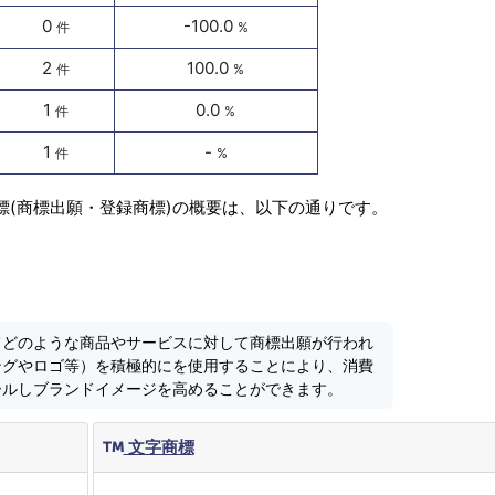
0
-100.0
件
%
2
100.0
件
%
1
0.0
件
%
1
-
件
%
標(商標出願・登録商標)の概要は、以下の通りです。
てどのような商品やサービスに対して商標出願が行われ
ングやロゴ等）を積極的にを使用することにより、消費
ールしブランドイメージを高めることができます。
文字商標