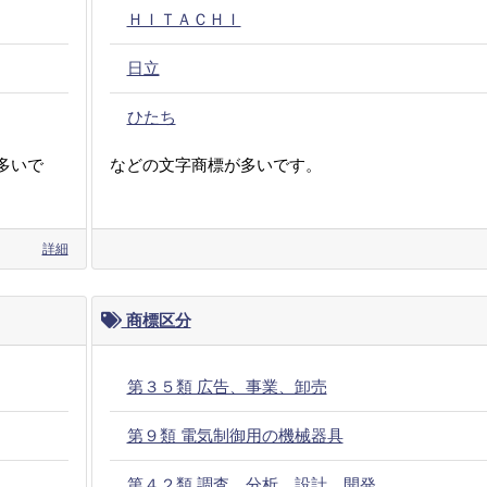
ＨＩＴＡＣＨＩ
日立
ひたち
多いで
などの文字商標が多いです。
詳細
商標区分
第３５類 広告、事業、卸売
第９類 電気制御用の機械器具
第４２類 調査、分析、設計、開発