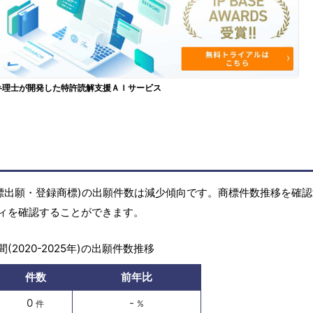
弁理士が開発した特許読解支援ＡＩサービス
標(商標出願・登録商標)の出願件数は減少傾向です。商標件数推移を確
ィを確認することができます。
(2020-2025年)の出願件数推移
件数
前年比
0
-
件
%