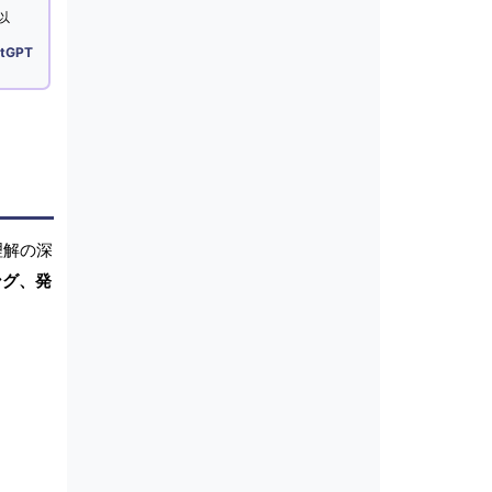
以
tGPT
理解の深
ング、発