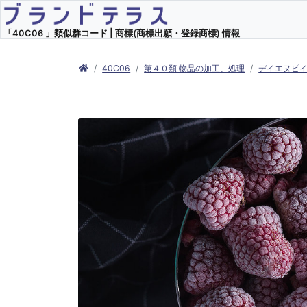
「40C06 」類似群コード | 商標(商標出願・登録商標) 情報
40C06
第４０類 物品の加工、処理
デイエヌピ