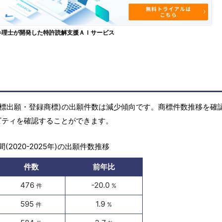
弁理士が開発した特許読解支援ＡＩサービス
の商標(商標出願・登録商標)の出願件数は減少傾向です。商標件数推移を確
ィビティを確認することができます。
(2020-2025年)の出願件数推移
件数
前年比
476
-20.0
件
%
595
1.9
件
%