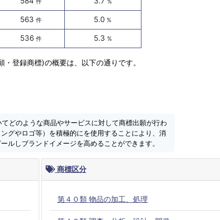
584
3.7
件
%
563
5.0
件
%
536
5.3
件
%
出願・登録商標)の概要は、以下の通りです。
においてどのような商品やサービスに対して商標出願が行わ
ミングやロゴ等）を積極的にを使用することにより、消
ピールしブランドイメージを高めることができます。
商標区分
第４０類 物品の加工、処理