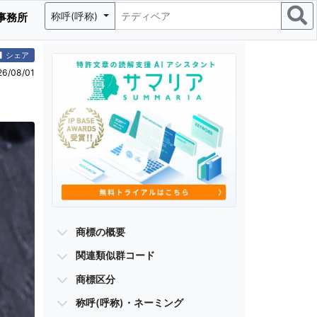
称呼(呼称)
事務所
シェア
/08/01
商標の概要
関連類似群コード
商標区分
称呼(呼称)・ネーミング