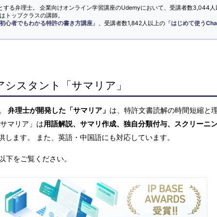
とする弁理士。 企業向けオンライン学習講座のUdemyにおいて、受講者数3,044人
ではトップクラスの講師。
初心者でもわかる特許の書き方講座
』、受講者数1,842人以上の『
はじめて使うCha
アシスタント「サマリア」
へ。
弁理士が開発した「サマリア」
は、特許文書読解の時間短縮と
「サマリア」は
用語解説、サマリ作成、独自分類付与、スクリーニ
供します。 また、英語・中国語にも対応しています。
以下をご覧ください。