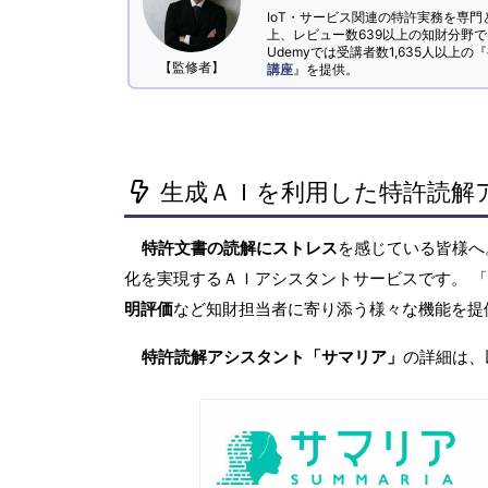
IoT・サービス関連の特許実務を専門
上、レビュー数639以上の知財分野
Udemyでは受講者数1,635人以上の『
【監修者】
講座
』を提供。
生成ＡＩを利用した特許読解
特許文書の読解にストレス
を感じている皆様
化を実現するＡＩアシスタントサービスです。 
明評価
など知財担当者に寄り添う様々な機能を提
特許読解アシスタント「サマリア」
の詳細は、