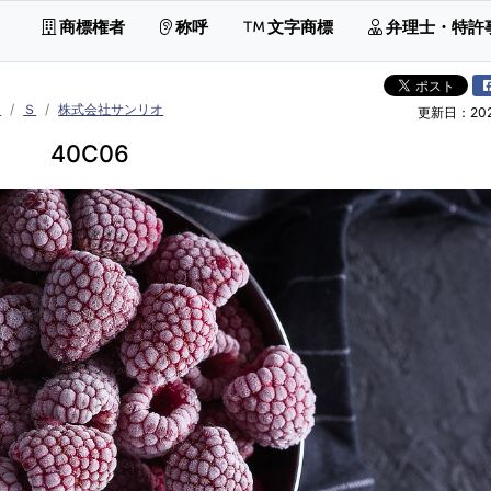
商標権者
称呼
文字商標
弁理士・特許
イ
Ｓ
株式会社サンリオ
更新日：2026
40C06