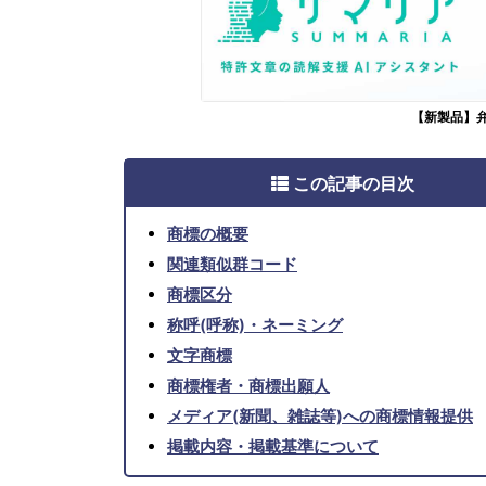
【新製品】
この記事の目次
商標の概要
関連類似群コード
商標区分
称呼(呼称)・ネーミング
文字商標
商標権者・商標出願人
メディア(新聞、雑誌等)への商標情報提供
掲載内容・掲載基準について