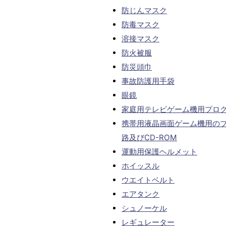
防じんマスク
防毒マスク
溶接マスク
防火被服
防災頭巾
事故防護用手袋
眼鏡
家庭用テレビゲーム機用プロ
携帯用液晶画面ゲーム機用の
路及びCD-ROM
運動用保護ヘルメット
ホイッスル
ウエイトベルト
エアタンク
シュノーケル
レギュレーター