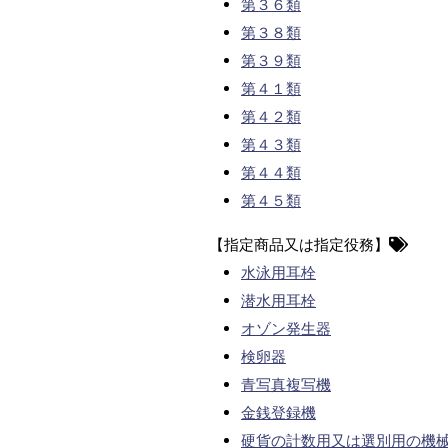
第３６類
第３８類
第３９類
第４１類
第４２類
第４３類
第４４類
第４５類
【指定商品又は指定役務】
水泳用耳栓
潜水用耳栓
オゾン発生器
検卵器
青写真複写機
金銭登録機
硬貨の計数用又は選別用の機