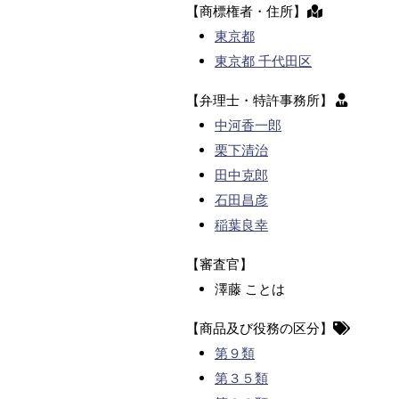
【商標権者・住所】
東京都
東京都 千代田区
【弁理士・特許事務所】
中河香一郎
栗下清治
田中克郎
石田昌彦
稲葉良幸
【審査官】
澤藤 ことは
【商品及び役務の区分】
第９類
第３５類