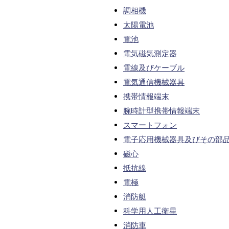
調相機
太陽電池
電池
電気磁気測定器
電線及びケーブル
電気通信機械器具
携帯情報端末
腕時計型携帯情報端末
スマートフォン
電子応用機械器具及びその部
磁心
抵抗線
電極
消防艇
科学用人工衛星
消防車