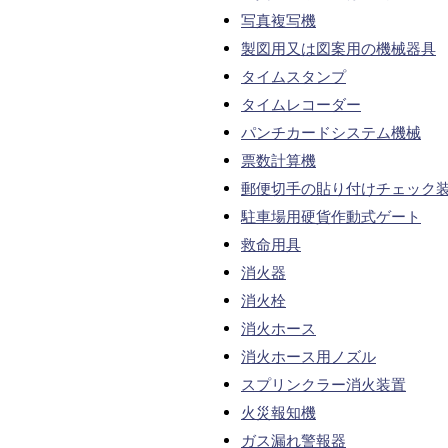
写真複写機
製図用又は図案用の機械器具
タイムスタンプ
タイムレコーダー
パンチカードシステム機械
票数計算機
郵便切手の貼り付けチェック
駐車場用硬貨作動式ゲート
救命用具
消火器
消火栓
消火ホース
消火ホース用ノズル
スプリンクラー消火装置
火災報知機
ガス漏れ警報器