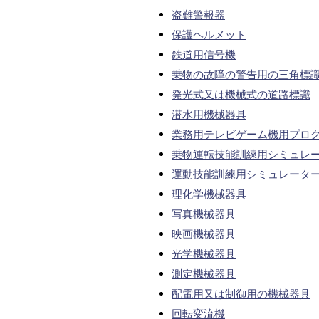
盗難警報器
保護ヘルメット
鉄道用信号機
乗物の故障の警告用の三角標
発光式又は機械式の道路標識
潜水用機械器具
業務用テレビゲーム機用プロ
乗物運転技能訓練用シミュレ
運動技能訓練用シミュレータ
理化学機械器具
写真機械器具
映画機械器具
光学機械器具
測定機械器具
配電用又は制御用の機械器具
回転変流機