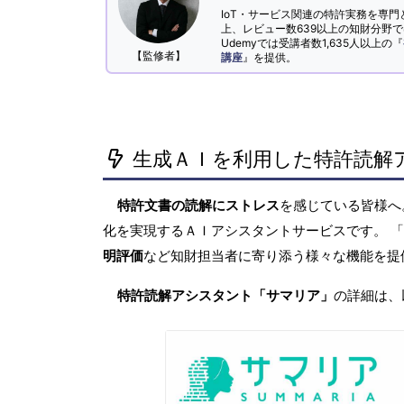
IoT・サービス関連の特許実務を専門
上、レビュー数639以上の知財分野
Udemyでは受講者数1,635人以上の『
【監修者】
講座
』を提供。
生成ＡＩを利用した特許読解
特許文書の読解にストレス
を感じている皆様
化を実現するＡＩアシスタントサービスです。 
明評価
など知財担当者に寄り添う様々な機能を提
特許読解アシスタント「サマリア」
の詳細は、