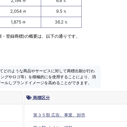
2,194
6.8
件
%
2,054
9.5
件
%
1,875
36.2
件
%
出願・登録商標)の概要は、以下の通りです。
においてどのような商品やサービスに対して商標出願が行わ
ミングやロゴ等）を積極的にを使用することにより、消
ピールしブランドイメージを高めることができます。
商標区分
第３５類 広告、事業、卸売