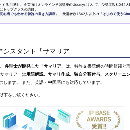
とする弁理士。 企業向けオンライン学習講座のUdemyにおいて、受講者数3,044人
ではトップクラスの講師。
初心者でもわかる特許の書き方講座
』、受講者数1,842人以上の『
はじめて使うCha
アシスタント「サマリア」
へ。
弁理士が開発した「サマリア」
は、特許文書読解の時間短縮と
「サマリア」は
用語解説、サマリ作成、独自分類付与、スクリーニ
供します。 また、英語・中国語にも対応しています。
以下をご覧ください。