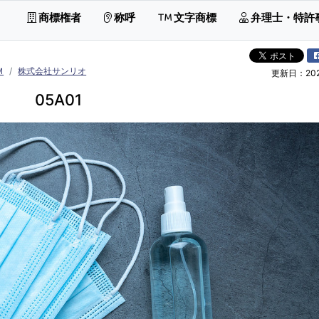
商標権者
称呼
文字商標
弁理士・特許
Ｍ
株式会社サンリオ
更新日：2026
05A01