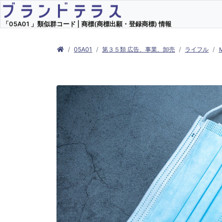
「05A01 」類似群コード | 商標(商標出願・登録商標) 情報
05A01
第３５類 広告、事業、卸売
ライフル