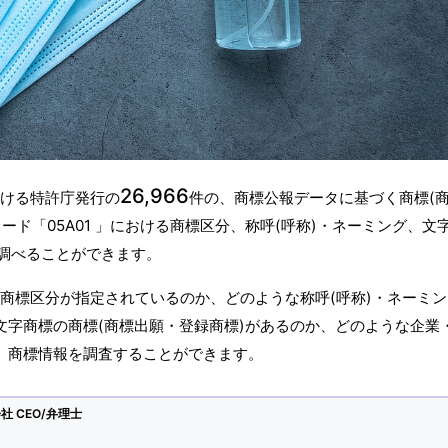
26,966
おける特許庁発行の
件の、商標公報データに基づく商標(
ド「05A01 」における商標区分、称呼(呼称)・ネーミング、文
調べることができます。
うな商標区分が指定されているのか、どのような称呼(呼称)・ネーミ
文字商標の商標(商標出願・登録商標)があるのか、どのような企業
か、商標情報を調査することができます。
 CEO/弁理士