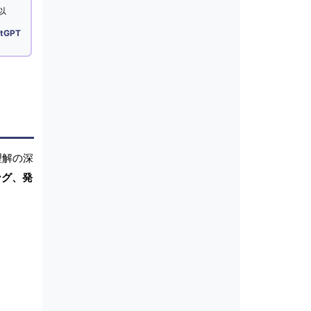
以
tGPT
理解の深
ング、発