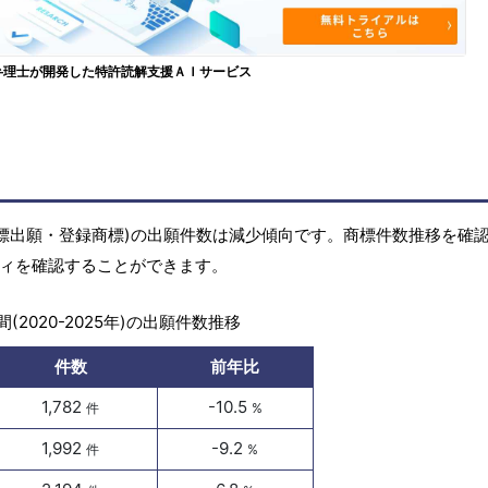
弁理士が開発した特許読解支援ＡＩサービス
の商標(商標出願・登録商標)の出願件数は減少傾向です。商標件数推移を確
ビティを確認することができます。
(2020-2025年)の出願件数推移
件数
前年比
1,782
-10.5
件
%
1,992
-9.2
件
%