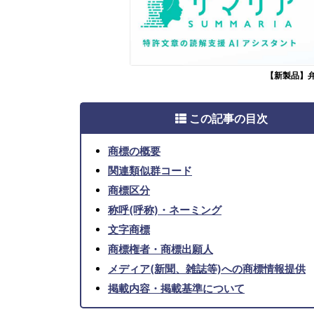
【新製品】
この記事の目次
商標の概要
関連類似群コード
商標区分
称呼(呼称)・ネーミング
文字商標
商標権者・商標出願人
メディア(新聞、雑誌等)への商標情報提供
掲載内容・掲載基準について