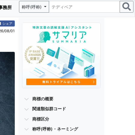
称呼(呼称)
事務所
シェア
/08/01
商標の概要
関連類似群コード
商標区分
称呼(呼称)・ネーミング