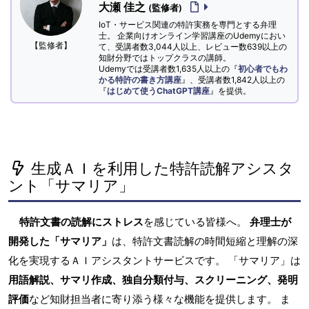
大瀬 佳之
(監修者)
IoT・サービス関連の特許実務を専門とする弁理
士。 企業向けオンライン学習講座のUdemyにおい
【監修者】
て、受講者数3,044人以上、レビュー数639以上の
知財分野ではトップクラスの講師。
Udemyでは受講者数1,635人以上の『
初心者でもわ
かる特許の書き方講座
』、受講者数1,842人以上の
『
はじめて使うChatGPT講座
』を提供。
生成ＡＩを利用した特許読解アシスタ
ント「サマリア」
特許文書の読解にストレス
を感じている皆様へ。
弁理士が
開発した「サマリア」
は、特許文書読解の時間短縮と理解の深
化を実現するＡＩアシスタントサービスです。 「サマリア」は
用語解説、サマリ作成、独自分類付与、スクリーニング、発明
評価
など知財担当者に寄り添う様々な機能を提供します。 ま