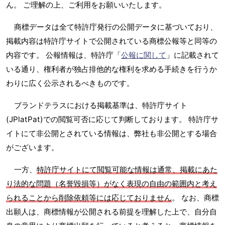
ん。 ご理解の上、ご利用をお願いいたします。
商標データは全て特許庁発行の公開データに基づいており、
掲載内容は特許庁サイトで公開されている商標公報等と同等の
内容です。 公報情報は、特許庁「
公報に関して
」に記載されて
いる通り、権利者が独占排他的な権利を求める手続きを行うか
わりに広く公示されるべきものです。
ブランドテラスにおける掲載基準は、特許庁サイト
(JPlatPat)での閲覧可否に応じて判断しております。 特許庁サ
イトにて非公開とされている情報は、弊社も非公開とする場合
がございます。
一方、
特許庁サイトにて閲覧可能な情報は通常、掲載にあた
り法的な問題（名誉毀損等）がなく表現の自由の範囲内と考え
られることから削除依頼等には応じておりません
。 なお、商標
出願人は、商標情報が公開される前提を理解した上で、自分自