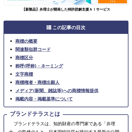
【新製品】弁理士が開発した特許読解支援ＡＩサービス
この記事の目次
商標の概要
関連類似群コード
商標区分
称呼(呼称)・ネーミング
文字商標
商標権者・商標出願人
メディア(新聞、雑誌等)への商標情報提供
掲載内容・掲載基準について
ブランドテラスとは
ブランドテラスは、知的財産の専門家である「弁理
士」の監修のもと、日本国特許庁が発行する最新の公開