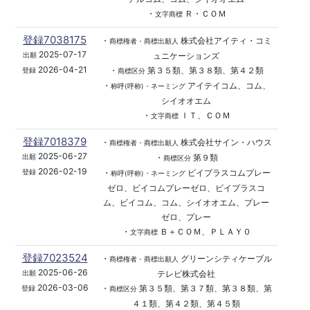
・
Ｒ・ＣＯＭ
文字商標
登録7038175
・
株式会社アイティ・コミ
商標権者・商標出願人
2025-07-17
ュニケーションズ
出願
2026-04-21
・
第３５類、第３８類、第４２類
登録
商標区分
・
アイテイコム、コム、
称呼(呼称)・ネーミング
シイオオエム
・
ＩＴ、ＣＯＭ
文字商標
登録7018379
・
株式会社サイン・ハウス
商標権者・商標出願人
2025-06-27
・
第９類
出願
商標区分
2026-02-19
・
ビイプラスコムプレー
登録
称呼(呼称)・ネーミング
ゼロ、ビイコムプレーゼロ、ビイプラスコ
ム、ビイコム、コム、シイオオエム、プレー
ゼロ、プレー
・
Ｂ＋ＣＯＭ、ＰＬＡＹ０
文字商標
登録7023524
・
グリーンシティケーブル
商標権者・商標出願人
2025-06-26
テレビ株式会社
出願
2026-03-06
・
第３５類、第３７類、第３８類、第
登録
商標区分
４１類、第４２類、第４５類