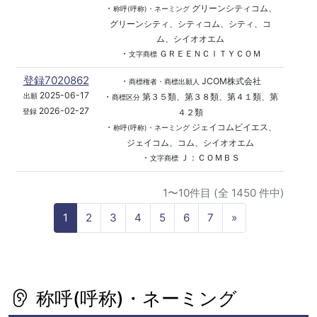
・
グリーンシティコム、
称呼(呼称)・ネーミング
グリーンシティ、シティコム、シティ、コ
ム、シイオオエム
・
ＧＲＥＥＮＣＩＴＹＣＯＭ
文字商標
登録7020862
・
JCOM株式会社
商標権者・商標出願人
2025-06-17
・
第３５類、第３８類、第４１類、第
出願
商標区分
2026-02-27
４２類
登録
・
ジェイコムビイエス、
称呼(呼称)・ネーミング
ジェイコム、コム、シイオオエム
・
Ｊ：ＣＯＭＢＳ
文字商標
1〜10件目 (全 1450 件中)
N
1
2
3
4
5
6
7
»
e
x
t
称呼(呼称)・ネーミング