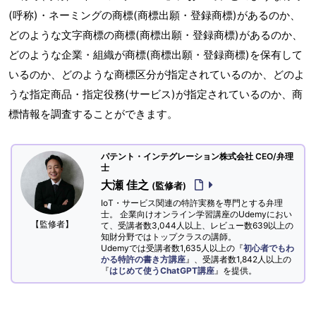
(呼称)・ネーミングの商標(商標出願・登録商標)があるのか、
どのような文字商標の商標(商標出願・登録商標)があるのか、
どのような企業・組織が商標(商標出願・登録商標)を保有して
いるのか、どのような商標区分が指定されているのか、どのよ
うな指定商品・指定役務(サービス)が指定されているのか、商
標情報を調査することができます。
パテント・インテグレーション株式会社 CEO/弁理
士
大瀬 佳之
(監修者)
IoT・サービス関連の特許実務を専門とする弁理
士。 企業向けオンライン学習講座のUdemyにおい
【監修者】
て、受講者数3,044人以上、レビュー数639以上の
知財分野ではトップクラスの講師。
Udemyでは受講者数1,635人以上の『
初心者でもわ
かる特許の書き方講座
』、受講者数1,842人以上の
『
はじめて使うChatGPT講座
』を提供。