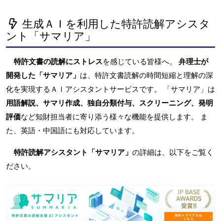
生成ＡＩを利用した特許読解アシスタ
ント「サマリア」
特許文書の読解にストレス
を感じている皆様へ。
弁理士が
開発した「サマリア」
は、特許文書読解の時間短縮と理解の深
化を実現するＡＩアシスタントサービスです。 「サマリア」は
用語解説、サマリ作成、独自分類付与、スクリーニング、発明
評価
など知財担当者に寄り添う様々な機能を提供します。 ま
た、英語・中国語にも対応しています。
特許読解アシスタント「サマリア」
の詳細は、以下をご覧く
ださい。