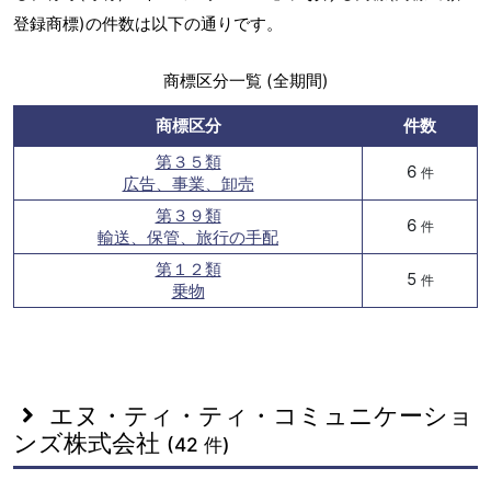
登録商標)の件数は以下の通りです。
商標区分一覧 (全期間)
商標区分
件数
第３５類
6
件
広告、事業、卸売
第３９類
6
件
輸送、保管、旅行の手配
第１２類
5
件
乗物
エヌ・ティ・ティ・コミュニケーショ
ンズ株式会社
(42 件)