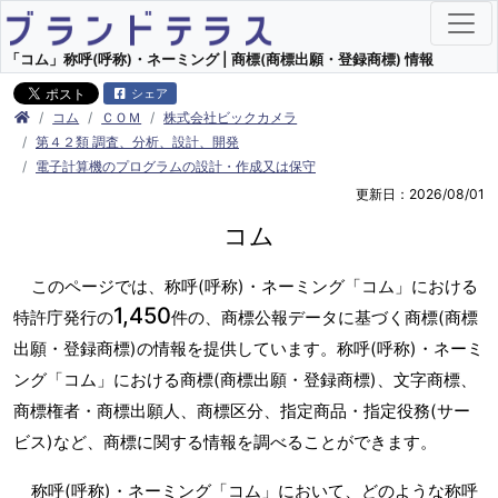
「コム」称呼(呼称)・ネーミング | 商標(商標出願・登録商標) 情報
シェア
コム
ＣＯＭ
株式会社ビックカメラ
第４２類 調査、分析、設計、開発
電子計算機のプログラムの設計・作成又は保守
更新日：2026/08/01
コム
このページでは、称呼(呼称)・ネーミング「コム」における
1,450
特許庁発行の
件の、商標公報データに基づく商標(商標
出願・登録商標)の情報を提供しています。称呼(呼称)・ネーミ
ング「コム」における商標(商標出願・登録商標)、文字商標、
商標権者・商標出願人、商標区分、指定商品・指定役務(サー
ビス)など、商標に関する情報を調べることができます。
称呼(呼称)・ネーミング「コム」において、どのような称呼