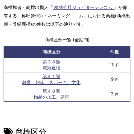
商標権者・商標出願人「
株式会社ジュピターテレコム
」が保
有する、称呼(呼称)・ネーミング「コム」における商標(商標出
願・登録商標)の件数は以下の通りです。
商標区分一覧 (全期間)
商標区分
件数
第３８類
15
件
電気通信
第４１類
9
件
教育、娯楽、スポーツ、文化
第４０類
3
件
物品の加工、処理
商標区分