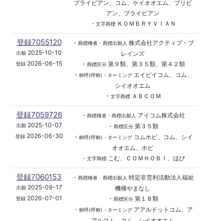
ブライビアン、コム、ケイオオエム、ブリビ
アン、ブライビアン
・
ＫＯＭＢＲＹＶＩＡＮ
文字商標
登録7055120
・
株式会社アクティブ・ブ
商標権者・商標出願人
2025-10-10
レインズ
出願
2026-06-15
・
第９類、第３５類、第４２類
登録
商標区分
・
エイビイコム、コム、
称呼(呼称)・ネーミング
シイオオエム
・
ＡＢＣＯＭ
文字商標
登録7059726
・
アイコム株式会社
商標権者・商標出願人
2025-10-07
・
第３５類
出願
商標区分
2026-06-30
・
コムホビ、コム、シイ
登録
称呼(呼称)・ネーミング
オオエム、ホビ
・
こむ、ＣＯＭＨＯＢＩ、ほび
文字商標
登録7060153
・
特定非営利活動法人福祉
商標権者・商標出願人
2025-09-17
機構やまなし
出願
2026-07-01
・
第１８類
登録
商標区分
・
アアルドットコム、ア
称呼(呼称)・ネーミング
アルコム、コム、シイオオエム