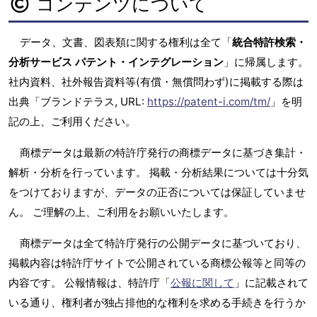
コンテンツについて
データ、文書、図表類に関する権利は全て「
統合特許検索・
分析サービス パテント・インテグレーション
」に帰属します。
社内資料、社外報告資料等(有償・無償問わず)に掲載する際は
出典「ブランドテラス, URL:
https://patent-i.com/tm/
」を明
記の上、ご利用ください。
商標データは最新の特許庁発行の商標データに基づき集計・
解析・分析を行っています。 掲載・分析結果については十分気
をつけておりますが、データの正否については保証していませ
ん。 ご理解の上、ご利用をお願いいたします。
商標データは全て特許庁発行の公開データに基づいており、
掲載内容は特許庁サイトで公開されている商標公報等と同等の
内容です。 公報情報は、特許庁「
公報に関して
」に記載されて
いる通り、権利者が独占排他的な権利を求める手続きを行うか