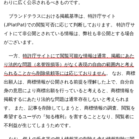
わりに広く公示されるべきものです。
ブランドテラスにおける掲載基準は、特許庁サイト
(JPlatPat)での閲覧可否に応じて判断しております。 特許庁サ
イトにて非公開とされている情報は、弊社も非公開とする場合
がございます。
一方、
特許庁サイトにて閲覧可能な情報は通常、掲載にあた
り法的な問題（名誉毀損等）がなく表現の自由の範囲内と考え
られることから削除依頼等には応じておりません
。 なお、商標
出願人は、商標情報が公開される前提を理解した上で、自分自
身の意思により商標出願を行っていると考えると、商標情報を
掲載するにあたり法的な問題は通常存在しないと考えられま
す。 また、記事を削除してしまうと、商標情報の調査、閲覧を
希望するユーザの『知る権利』を害することとなり、閲覧者に
不利益が生じてしまうためです。
なお、個人の氏名等の個人情報等の削除を含む情報削除に関