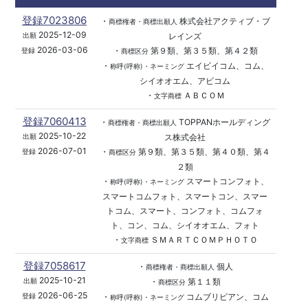
登録7023806
・
株式会社アクティブ・ブ
商標権者・商標出願人
2025-12-09
レインズ
出願
2026-03-06
・
第９類、第３５類、第４２類
登録
商標区分
・
エイビイコム、コム、
称呼(呼称)・ネーミング
シイオオエム、アビコム
・
ＡＢＣＯＭ
文字商標
登録7060413
・
TOPPANホールディング
商標権者・商標出願人
2025-10-22
ス株式会社
出願
2026-07-01
・
第９類、第３５類、第４０類、第４
登録
商標区分
２類
・
スマートコンフォト、
称呼(呼称)・ネーミング
スマートコムフォト、スマートコン、スマー
トコム、スマート、コンフォト、コムフォ
ト、コン、コム、シイオオエム、フォト
・
ＳＭＡＲＴＣＯＭＰＨＯＴＯ
文字商標
登録7058617
・
個人
商標権者・商標出願人
2025-10-21
・
第１１類
出願
商標区分
2026-06-25
・
コムブリビアン、コム
登録
称呼(呼称)・ネーミング