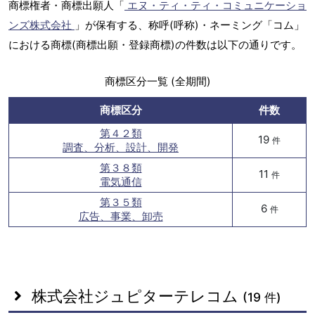
商標権者・商標出願人「
エヌ・ティ・ティ・コミュニケーショ
ンズ株式会社
」が保有する、称呼(呼称)・ネーミング「コム」
における商標(商標出願・登録商標)の件数は以下の通りです。
商標区分一覧 (全期間)
商標区分
件数
第４２類
19
件
調査、分析、設計、開発
第３８類
11
件
電気通信
第３５類
6
件
広告、事業、卸売
株式会社ジュピターテレコム
(19 件)