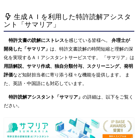
生成ＡＩを利用した特許読解アシスタ
ント「サマリア」
特許文書の読解にストレス
を感じている皆様へ。
弁理士が
開発した「サマリア」
は、特許文書読解の時間短縮と理解の深
化を実現するＡＩアシスタントサービスです。 「サマリア」は
用語解説、サマリ作成、独自分類付与、スクリーニング、発明
評価
など知財担当者に寄り添う様々な機能を提供します。 ま
た、英語・中国語にも対応しています。
特許読解アシスタント「サマリア」
の詳細は、以下をご覧く
ださい。