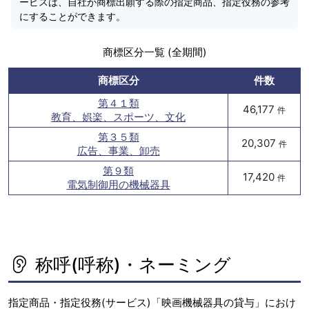
ービスは、自社が商標出願する際の指定商品、指定役務の参考
にすることができます。
商標区分一覧 (全期間)
商標区分
件数
第４１類
46,177
件
教育、娯楽、スポーツ、文化
第３５類
20,307
件
広告、事業、卸売
第９類
17,420
件
電気制御用の機械器具
称呼(呼称)・ネーミング
指定商品・指定役務(サービス)「映画機械器具の貸与」におけ