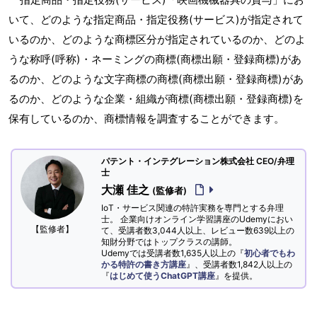
いて、どのような指定商品・指定役務(サービス)が指定されて
いるのか、どのような商標区分が指定されているのか、どのよ
うな称呼(呼称)・ネーミングの商標(商標出願・登録商標)があ
るのか、どのような文字商標の商標(商標出願・登録商標)があ
るのか、どのような企業・組織が商標(商標出願・登録商標)を
保有しているのか、商標情報を調査することができます。
パテント・インテグレーション株式会社 CEO/弁理
士
大瀬 佳之
(監修者)
IoT・サービス関連の特許実務を専門とする弁理
士。 企業向けオンライン学習講座のUdemyにおい
【監修者】
て、受講者数3,044人以上、レビュー数639以上の
知財分野ではトップクラスの講師。
Udemyでは受講者数1,635人以上の『
初心者でもわ
かる特許の書き方講座
』、受講者数1,842人以上の
『
はじめて使うChatGPT講座
』を提供。