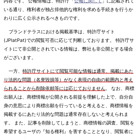
内容です。 公報情報は、特許庁「
公報に関して
」に記載されて
いる通り、権利者が独占排他的な権利を求める手続きを行うか
わりに広く公示されるべきものです。
ブランドテラスにおける掲載基準は、特許庁サイト
(JPlatPat)での閲覧可否に応じて判断しております。 特許庁サ
イトにて非公開とされている情報は、弊社も非公開とする場合
がございます。
一方、
特許庁サイトにて閲覧可能な情報は通常、掲載にあた
り法的な問題（名誉毀損等）がなく表現の自由の範囲内と考え
られることから削除依頼等には応じておりません
。 なお、商標
出願人は、商標情報が公開される前提を理解した上で、自分自
身の意思により商標出願を行っていると考えると、商標情報を
掲載するにあたり法的な問題は通常存在しないと考えられま
す。 また、記事を削除してしまうと、商標情報の調査、閲覧を
希望するユーザの『知る権利』を害することとなり、閲覧者に