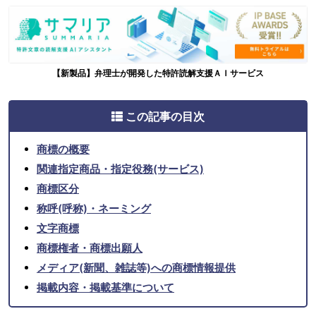
【新製品】弁理士が開発した特許読解支援ＡＩサービス
この記事の目次
商標の概要
関連指定商品・指定役務(サービス)
商標区分
称呼(呼称)・ネーミング
文字商標
商標権者・商標出願人
メディア(新聞、雑誌等)への商標情報提供
掲載内容・掲載基準について