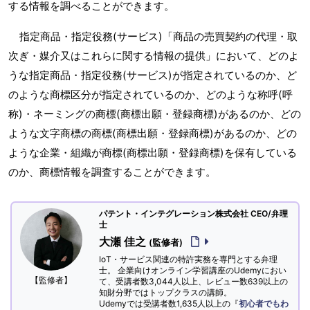
する情報を調べることができます。
指定商品・指定役務(サービス)「商品の売買契約の代理・取
次ぎ・媒介又はこれらに関する情報の提供」において、どのよ
うな指定商品・指定役務(サービス)が指定されているのか、ど
のような商標区分が指定されているのか、どのような称呼(呼
称)・ネーミングの商標(商標出願・登録商標)があるのか、どの
ような文字商標の商標(商標出願・登録商標)があるのか、どの
ような企業・組織が商標(商標出願・登録商標)を保有している
のか、商標情報を調査することができます。
パテント・インテグレーション株式会社 CEO/弁理
士
大瀬 佳之
(監修者)
IoT・サービス関連の特許実務を専門とする弁理
士。 企業向けオンライン学習講座のUdemyにおい
【監修者】
て、受講者数3,044人以上、レビュー数639以上の
知財分野ではトップクラスの講師。
Udemyでは受講者数1,635人以上の『
初心者でもわ