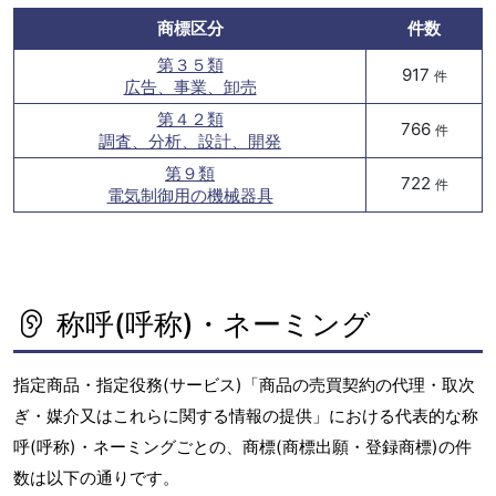
商標区分
件数
第３５類
917
件
広告、事業、卸売
第４２類
766
件
調査、分析、設計、開発
第９類
722
件
電気制御用の機械器具
称呼(呼称)・ネーミング
指定商品・指定役務(サービス)「商品の売買契約の代理・取次
ぎ・媒介又はこれらに関する情報の提供」における代表的な称
呼(呼称)・ネーミングごとの、商標(商標出願・登録商標)の件
数は以下の通りです。