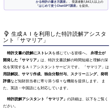
かる特許の書き方講座
』、受講者数1,842人以上の
『
はじめて使うChatGPT講座
』を提供。
生成ＡＩを利用した特許読解アシスタ
ント「サマリア」
特許文書の読解にストレス
を感じている皆様へ。
弁理士が
開発した「サマリア」
は、特許文書読解の時間短縮と理解の深
化を実現するＡＩアシスタントサービスです。 「サマリア」は
用語解説、サマリ作成、独自分類付与、スクリーニング、発明
評価
など知財担当者に寄り添う様々な機能を提供します。 ま
た、英語・中国語にも対応しています。
特許読解アシスタント「サマリア」
の詳細は、以下をご覧く
ださい。