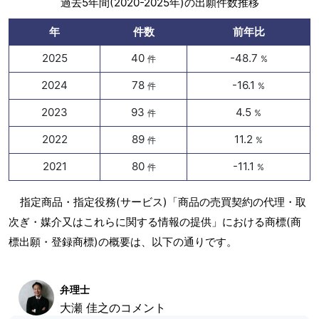
過去5年間(2020-2025年)の出願件数推移
年
件数
前年比
2025
40
-48.7
件
%
2024
78
-16.1
件
%
2023
93
4.5
件
%
2022
89
11.2
件
%
2021
80
-11.1
件
%
指定商品・指定役務(サービス)「商品の売買契約の代理・取
次ぎ・媒介又はこれらに関する情報の提供」における商標(商
標出願・登録商標)の概要は、以下の通りです。
弁理士
大瀬 佳之のコメント