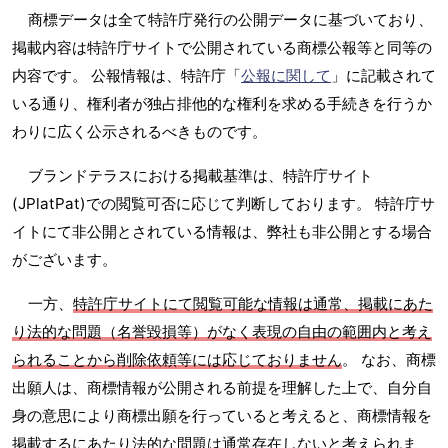
商標データは全て特許庁発行の公開データに基づいており、
掲載内容は特許庁サイトで公開されている商標公報等と同等の
内容です。 公報情報は、特許庁「
公報に関して
」に記載されて
いる通り、権利者が独占排他的な権利を求める手続きを行うか
わりに広く公示されるべきものです。
ブランドテラスにおける掲載基準は、特許庁サイト
(JPlatPat)での閲覧可否に応じて判断しております。 特許庁サ
イトにて非公開とされている情報は、弊社も非公開とする場合
がございます。
一方、
特許庁サイトにて閲覧可能な情報は通常、掲載にあた
り法的な問題（名誉毀損等）がなく表現の自由の範囲内と考え
られることから削除依頼等には応じておりません
。 なお、商標
出願人は、商標情報が公開される前提を理解した上で、自分自
身の意思により商標出願を行っていると考えると、商標情報を
掲載するにあたり法的な問題は通常存在しないと考えられま