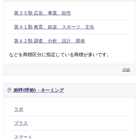
第３５類 広告、事業、卸売
第４１類 教育、娯楽、スポーツ、文化
第４２類 調査、分析、設計、開発
などを商標区分に指定している商標が多いです。
詳細
称呼(呼称)・ネーミング
ラボ
プラス
スマート