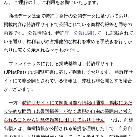
ん。 ご理解の上、ご利用をお願いいたします。
商標データは全て特許庁発行の公開データに基づいており、
掲載内容は特許庁サイトで公開されている商標公報等と同等の
内容です。 公報情報は、特許庁「
公報に関して
」に記載されて
いる通り、権利者が独占排他的な権利を求める手続きを行うか
わりに広く公示されるべきものです。
ブランドテラスにおける掲載基準は、特許庁サイト
(JPlatPat)での閲覧可否に応じて判断しております。 特許庁サ
イトにて非公開とされている情報は、弊社も非公開とする場合
がございます。
一方、
特許庁サイトにて閲覧可能な情報は通常、掲載にあた
り法的な問題（名誉毀損等）がなく表現の自由の範囲内と考え
られることから削除依頼等には応じておりません
。 なお、商標
出願人は、商標情報が公開される前提を理解した上で、自分自
身の意思により商標出願を行っていると考えると、商標情報を