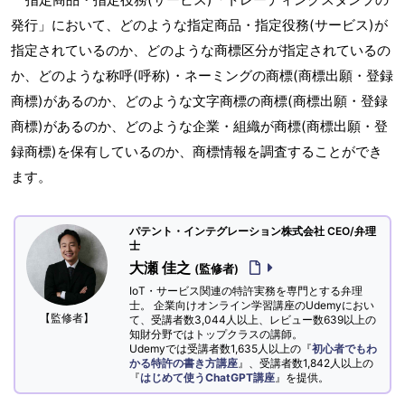
発行」において、どのような指定商品・指定役務(サービス)が
指定されているのか、どのような商標区分が指定されているの
か、どのような称呼(呼称)・ネーミングの商標(商標出願・登録
商標)があるのか、どのような文字商標の商標(商標出願・登録
商標)があるのか、どのような企業・組織が商標(商標出願・登
録商標)を保有しているのか、商標情報を調査することができ
ます。
パテント・インテグレーション株式会社 CEO/弁理
士
大瀬 佳之
(監修者)
IoT・サービス関連の特許実務を専門とする弁理
士。 企業向けオンライン学習講座のUdemyにおい
【監修者】
て、受講者数3,044人以上、レビュー数639以上の
知財分野ではトップクラスの講師。
Udemyでは受講者数1,635人以上の『
初心者でもわ
かる特許の書き方講座
』、受講者数1,842人以上の
『
はじめて使うChatGPT講座
』を提供。