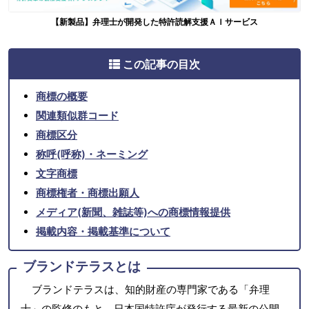
【新製品】弁理士が開発した特許読解支援ＡＩサービス
この記事の目次
商標の概要
関連類似群コード
商標区分
称呼(呼称)・ネーミング
文字商標
商標権者・商標出願人
メディア(新聞、雑誌等)への商標情報提供
掲載内容・掲載基準について
ブランドテラスとは
ブランドテラスは、知的財産の専門家である「弁理
士」の監修のもと、日本国特許庁が発行する最新の公開