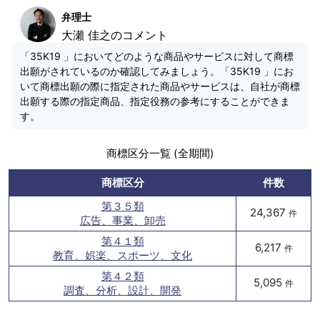
弁理士
大瀬 佳之のコメント
「35K19 」においてどのような商品やサービスに対して商標
出願がされているのか確認してみましょう。「35K19 」にお
いて商標出願の際に指定された商品やサービスは、自社が商標
出願する際の指定商品、指定役務の参考にすることができま
す。
商標区分一覧 (全期間)
商標区分
件数
第３５類
24,367
件
広告、事業、卸売
第４１類
6,217
件
教育、娯楽、スポーツ、文化
第４２類
5,095
件
調査、分析、設計、開発