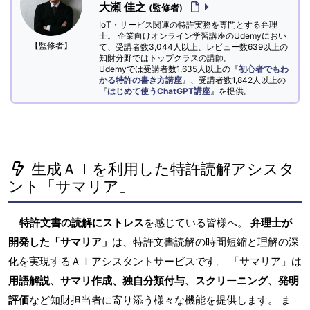
大瀬 佳之
(監修者)
IoT・サービス関連の特許実務を専門とする弁理
士。 企業向けオンライン学習講座のUdemyにおい
【監修者】
て、受講者数3,044人以上、レビュー数639以上の
知財分野ではトップクラスの講師。
Udemyでは受講者数1,635人以上の『
初心者でもわ
かる特許の書き方講座
』、受講者数1,842人以上の
『
はじめて使うChatGPT講座
』を提供。
生成ＡＩを利用した特許読解アシスタ
ント「サマリア」
特許文書の読解にストレス
を感じている皆様へ。
弁理士が
開発した「サマリア」
は、特許文書読解の時間短縮と理解の深
化を実現するＡＩアシスタントサービスです。 「サマリア」は
用語解説、サマリ作成、独自分類付与、スクリーニング、発明
評価
など知財担当者に寄り添う様々な機能を提供します。 ま