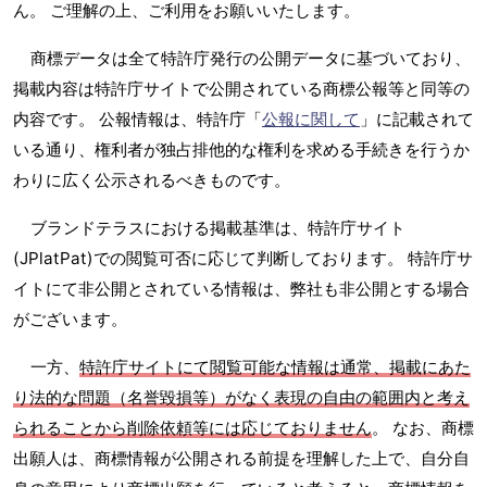
ん。 ご理解の上、ご利用をお願いいたします。
商標データは全て特許庁発行の公開データに基づいており、
掲載内容は特許庁サイトで公開されている商標公報等と同等の
内容です。 公報情報は、特許庁「
公報に関して
」に記載されて
いる通り、権利者が独占排他的な権利を求める手続きを行うか
わりに広く公示されるべきものです。
ブランドテラスにおける掲載基準は、特許庁サイト
(JPlatPat)での閲覧可否に応じて判断しております。 特許庁サ
イトにて非公開とされている情報は、弊社も非公開とする場合
がございます。
一方、
特許庁サイトにて閲覧可能な情報は通常、掲載にあた
り法的な問題（名誉毀損等）がなく表現の自由の範囲内と考え
られることから削除依頼等には応じておりません
。 なお、商標
出願人は、商標情報が公開される前提を理解した上で、自分自