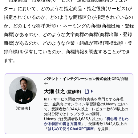
ター」において、どのような指定商品・指定役務(サービス)が
指定されているのか、どのような商標区分が指定されているの
か、どのような称呼(呼称)・ネーミングの商標(商標出願・登録
商標)があるのか、どのような文字商標の商標(商標出願・登録
商標)があるのか、どのような企業・組織が商標(商標出願・登
録商標)を保有しているのか、商標情報を調査することができ
ます。
パテント・インテグレーション株式会社 CEO/弁理
士
大瀬 佳之
(監修者)
IoT・サービス関連の特許実務を専門とする弁理
士。 企業向けオンライン学習講座のUdemyにおい
【監修者】
て、受講者数3,044人以上、レビュー数639以上の
知財分野ではトップクラスの講師。
Udemyでは受講者数1,635人以上の『
初心者でもわ
かる特許の書き方講座
』、受講者数1,842人以上の
『
はじめて使うChatGPT講座
』を提供。