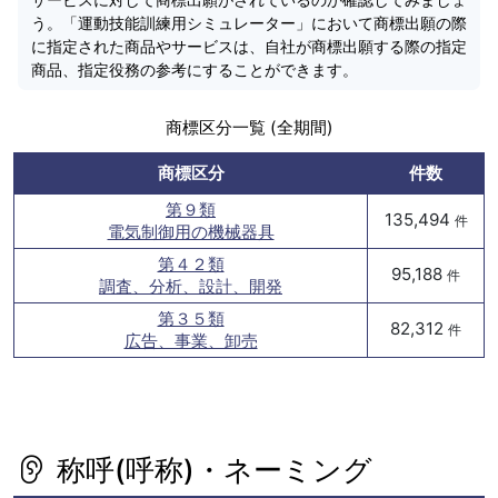
う。「運動技能訓練用シミュレーター」において商標出願の際
に指定された商品やサービスは、自社が商標出願する際の指定
商品、指定役務の参考にすることができます。
商標区分一覧 (全期間)
商標区分
件数
第９類
135,494
件
電気制御用の機械器具
第４２類
95,188
件
調査、分析、設計、開発
第３５類
82,312
件
広告、事業、卸売
称呼(呼称)・ネーミング