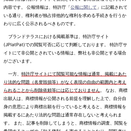
内容です。 公報情報は、特許庁「
公報に関して
」に記載されて
いる通り、権利者が独占排他的な権利を求める手続きを行うか
わりに広く公示されるべきものです。
ブランドテラスにおける掲載基準は、特許庁サイト
(JPlatPat)での閲覧可否に応じて判断しております。 特許庁サ
イトにて非公開とされている情報は、弊社も非公開とする場合
がございます。
一方、
特許庁サイトにて閲覧可能な情報は通常、掲載にあた
り法的な問題（名誉毀損等）がなく表現の自由の範囲内と考え
られることから削除依頼等には応じておりません
。 なお、商標
出願人は、商標情報が公開される前提を理解した上で、自分自
身の意思により商標出願を行っていると考えると、商標情報を
掲載するにあたり法的な問題は通常存在しないと考えられま
す。 また、記事を削除してしまうと、商標情報の調査、閲覧を