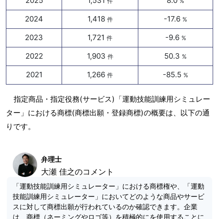
2025
1,531
8.0
件
%
2024
1,418
-17.6
件
%
2023
1,721
-9.6
件
%
2022
1,903
50.3
件
%
2021
1,266
-85.5
件
%
指定商品・指定役務(サービス)「運動技能訓練用シミュレー
ター」における商標(商標出願・登録商標)の概要は、以下の通
りです。
弁理士
大瀬 佳之のコメント
「運動技能訓練用シミュレーター」における商標権や、「運動
技能訓練用シミュレーター」においてどのような商品やサービ
スに対して商標出願が行われているのか確認できます。企業
は、商標（ネーミングやロゴ等）を積極的にを使用することに