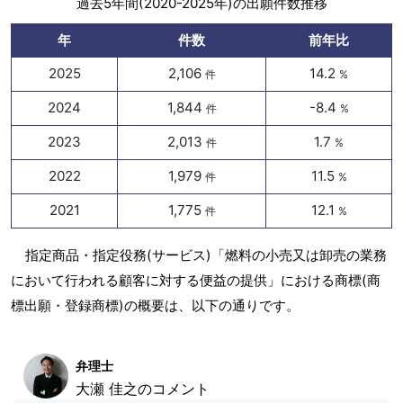
過去5年間(2020-2025年)の出願件数推移
年
件数
前年比
2025
2,106
14.2
件
%
2024
1,844
-8.4
件
%
2023
2,013
1.7
件
%
2022
1,979
11.5
件
%
2021
1,775
12.1
件
%
指定商品・指定役務(サービス)「燃料の小売又は卸売の業務
において行われる顧客に対する便益の提供」における商標(商
標出願・登録商標)の概要は、以下の通りです。
弁理士
大瀬 佳之のコメント