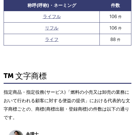
称呼(呼称)・ネーミング
件数
ライフル
106
件
リフル
106
件
ライフ
88
件
文字商標
指定商品・指定役務(サービス)「燃料の小売又は卸売の業務に
おいて行われる顧客に対する便益の提供」における代表的な文
字商標ごとの、商標(商標出願・登録商標)の件数は以下の通り
です。
弁理士