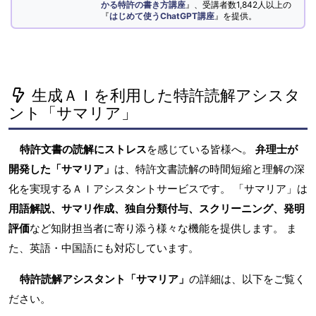
かる特許の書き方講座
』、受講者数1,842人以上の
『
はじめて使うChatGPT講座
』を提供。
生成ＡＩを利用した特許読解アシスタ
ント「サマリア」
特許文書の読解にストレス
を感じている皆様へ。
弁理士が
開発した「サマリア」
は、特許文書読解の時間短縮と理解の深
化を実現するＡＩアシスタントサービスです。 「サマリア」は
用語解説、サマリ作成、独自分類付与、スクリーニング、発明
評価
など知財担当者に寄り添う様々な機能を提供します。 ま
た、英語・中国語にも対応しています。
特許読解アシスタント「サマリア」
の詳細は、以下をご覧く
ださい。