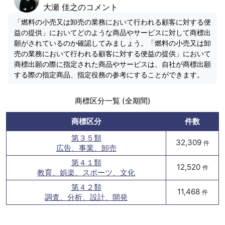
大瀬 佳之のコメント
「燃料の小売又は卸売の業務において行われる顧客に対する便
益の提供」においてどのような商品やサービスに対して商標出
願がされているのか確認してみましょう。「燃料の小売又は卸
売の業務において行われる顧客に対する便益の提供」において
商標出願の際に指定された商品やサービスは、自社が商標出願
する際の指定商品、指定役務の参考にすることができます。
商標区分一覧 (全期間)
商標区分
件数
第３５類
32,309
件
広告、事業、卸売
第４１類
12,520
件
教育、娯楽、スポーツ、文化
第４２類
11,468
件
調査、分析、設計、開発