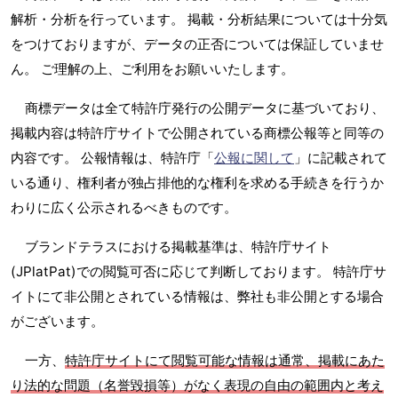
解析・分析を行っています。 掲載・分析結果については十分気
をつけておりますが、データの正否については保証していませ
ん。 ご理解の上、ご利用をお願いいたします。
商標データは全て特許庁発行の公開データに基づいており、
掲載内容は特許庁サイトで公開されている商標公報等と同等の
内容です。 公報情報は、特許庁「
公報に関して
」に記載されて
いる通り、権利者が独占排他的な権利を求める手続きを行うか
わりに広く公示されるべきものです。
ブランドテラスにおける掲載基準は、特許庁サイト
(JPlatPat)での閲覧可否に応じて判断しております。 特許庁サ
イトにて非公開とされている情報は、弊社も非公開とする場合
がございます。
一方、
特許庁サイトにて閲覧可能な情報は通常、掲載にあた
り法的な問題（名誉毀損等）がなく表現の自由の範囲内と考え