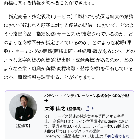
商標に関する情報を調べることができます。
指定商品・指定役務(サービス)「燃料の小売又は卸売の業務
において行われる顧客に対する便益の提供」において、どのよ
うな指定商品・指定役務(サービス)が指定されているのか、ど
のような商標区分が指定されているのか、どのような称呼(呼
称)・ネーミングの商標(商標出願・登録商標)があるのか、どの
ような文字商標の商標(商標出願・登録商標)があるのか、どの
ような企業・組織が商標(商標出願・登録商標)を保有している
のか、商標情報を調査することができます。
パテント・インテグレーション株式会社 CEO/弁理
士
大瀬 佳之
(監修者)
IoT・サービス関連の特許実務を専門とする弁理
士。 企業向けオンライン学習講座のUdemyにおい
【監修者】
て、受講者数3,044人以上、レビュー数639以上の
知財分野ではトップクラスの講師。
Udemyでは受講者数1,635人以上の『
初心者でもわ