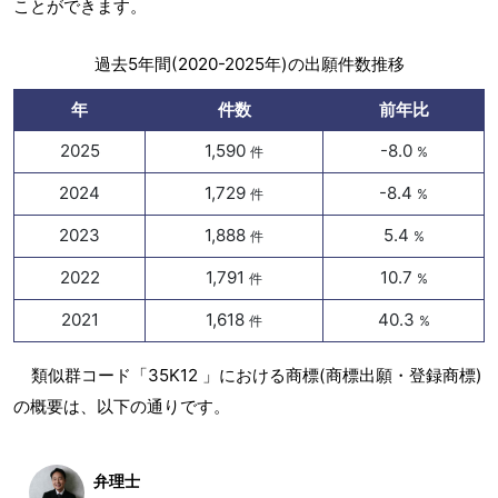
ことができます。
過去5年間(2020-2025年)の出願件数推移
年
件数
前年比
2025
1,590
-8.0
件
%
2024
1,729
-8.4
件
%
2023
1,888
5.4
件
%
2022
1,791
10.7
件
%
2021
1,618
40.3
件
%
類似群コード「35K12 」における商標(商標出願・登録商標)
の概要は、以下の通りです。
弁理士