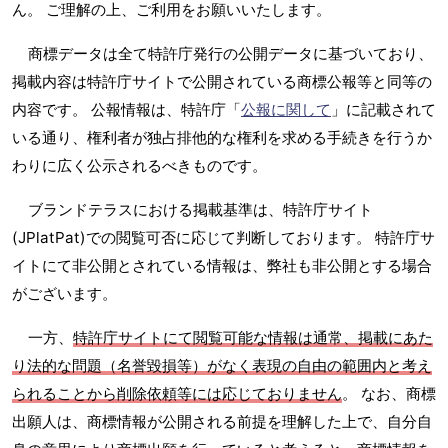
ん。 ご理解の上、ご利用をお願いいたします。
商標データは全て特許庁発行の公開データに基づいており、
掲載内容は特許庁サイトで公開されている商標公報等と同等の
内容です。 公報情報は、特許庁「
公報に関して
」に記載されて
いる通り、権利者が独占排他的な権利を求める手続きを行うか
わりに広く公示されるべきものです。
ブランドテラスにおける掲載基準は、特許庁サイト
(JPlatPat)での閲覧可否に応じて判断しております。 特許庁サ
イトにて非公開とされている情報は、弊社も非公開とする場合
がございます。
一方、
特許庁サイトにて閲覧可能な情報は通常、掲載にあた
り法的な問題（名誉毀損等）がなく表現の自由の範囲内と考え
られることから削除依頼等には応じておりません
。 なお、商標
出願人は、商標情報が公開される前提を理解した上で、自分自