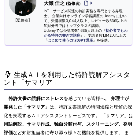
大瀬 佳之
(監修者)
IoT・サービス関連の特許実務を専門とする弁理
士。 企業向けオンライン学習講座のUdemyにおい
【監修者】
て、受講者数3,044人以上、レビュー数639以上の
知財分野ではトップクラスの講師。
Udemyでは受講者数1,635人以上の『
初心者でもわ
かる特許の書き方講座
』、受講者数1,842人以上の
『
はじめて使うChatGPT講座
』を提供。
生成ＡＩを利用した特許読解アシスタ
ント「サマリア」
特許文書の読解にストレス
を感じている皆様へ。
弁理士が
開発した「サマリア」
は、特許文書読解の時間短縮と理解の深
化を実現するＡＩアシスタントサービスです。 「サマリア」は
用語解説、サマリ作成、独自分類付与、スクリーニング、発明
評価
など知財担当者に寄り添う様々な機能を提供します。 ま