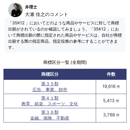
弁理士
大瀬 佳之のコメント
「35K12 」においてどのような商品やサービスに対して商標
出願がされているのか確認してみましょう。「35K12 」にお
いて商標出願の際に指定された商品やサービスは、自社が商標
出願する際の指定商品、指定役務の参考にすることができま
す。
商標区分一覧 (全期間)
商標区分
件数
第３５類
19,616
件
広告、事業、卸売
第４１類
5,413
件
教育、娯楽、スポーツ、文化
第３６類
3,768
件
金融、保険、不動産