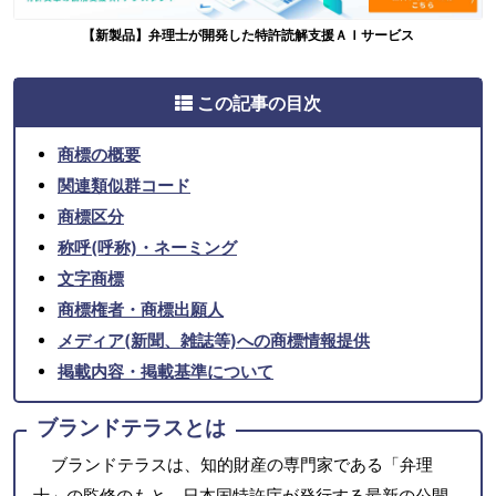
【新製品】弁理士が開発した特許読解支援ＡＩサービス
この記事の目次
商標の概要
関連類似群コード
商標区分
称呼(呼称)・ネーミング
文字商標
商標権者・商標出願人
メディア(新聞、雑誌等)への商標情報提供
掲載内容・掲載基準について
ブランドテラスとは
ブランドテラスは、知的財産の専門家である「弁理
士」の監修のもと、日本国特許庁が発行する最新の公開