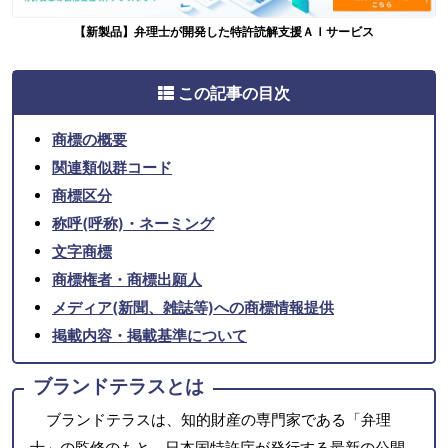
【新製品】弁理士が開発した特許読解支援ＡＩサービス
この記事の目次
商標の概要
関連類似群コード
商標区分
称呼(呼称)・ネーミング
文字商標
商標権者・商標出願人
メディア(新聞、雑誌等)への商標情報提供
掲載内容・掲載基準について
ブランドテラスとは
ブランドテラスは、知的財産の専門家である「弁理
士」の監修のもと、日本国特許庁が発行する最新の公開