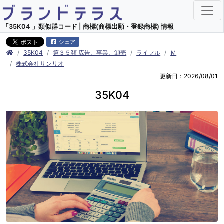
「35K04 」類似群コード | 商標(商標出願・登録商標) 情報
シェア
35K04
第３５類 広告、事業、卸売
ライフル
Ｍ
株式会社サンリオ
更新日：2026/08/01
35K04