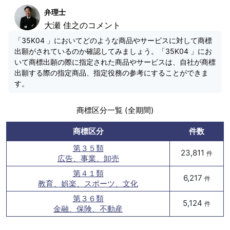
弁理士
大瀬 佳之のコメント
「35K04 」においてどのような商品やサービスに対して商標
出願がされているのか確認してみましょう。「35K04 」にお
いて商標出願の際に指定された商品やサービスは、自社が商標
出願する際の指定商品、指定役務の参考にすることができま
す。
商標区分一覧 (全期間)
商標区分
件数
第３５類
23,811
件
広告、事業、卸売
第４１類
6,217
件
教育、娯楽、スポーツ、文化
第３６類
5,124
件
金融、保険、不動産