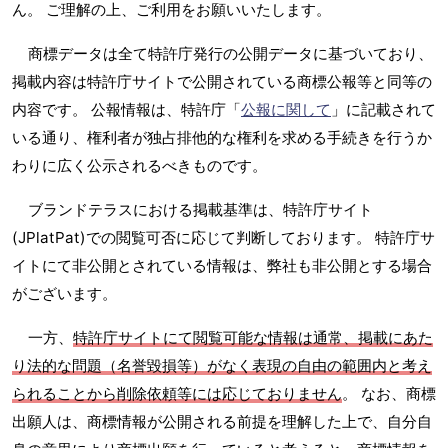
ん。 ご理解の上、ご利用をお願いいたします。
商標データは全て特許庁発行の公開データに基づいており、
掲載内容は特許庁サイトで公開されている商標公報等と同等の
内容です。 公報情報は、特許庁「
公報に関して
」に記載されて
いる通り、権利者が独占排他的な権利を求める手続きを行うか
わりに広く公示されるべきものです。
ブランドテラスにおける掲載基準は、特許庁サイト
(JPlatPat)での閲覧可否に応じて判断しております。 特許庁サ
イトにて非公開とされている情報は、弊社も非公開とする場合
がございます。
一方、
特許庁サイトにて閲覧可能な情報は通常、掲載にあた
り法的な問題（名誉毀損等）がなく表現の自由の範囲内と考え
られることから削除依頼等には応じておりません
。 なお、商標
出願人は、商標情報が公開される前提を理解した上で、自分自