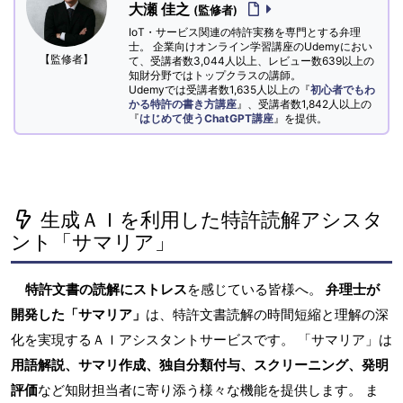
大瀬 佳之
(監修者)
IoT・サービス関連の特許実務を専門とする弁理
士。 企業向けオンライン学習講座のUdemyにおい
【監修者】
て、受講者数3,044人以上、レビュー数639以上の
知財分野ではトップクラスの講師。
Udemyでは受講者数1,635人以上の『
初心者でもわ
かる特許の書き方講座
』、受講者数1,842人以上の
『
はじめて使うChatGPT講座
』を提供。
生成ＡＩを利用した特許読解アシスタ
ント「サマリア」
特許文書の読解にストレス
を感じている皆様へ。
弁理士が
開発した「サマリア」
は、特許文書読解の時間短縮と理解の深
化を実現するＡＩアシスタントサービスです。 「サマリア」は
用語解説、サマリ作成、独自分類付与、スクリーニング、発明
評価
など知財担当者に寄り添う様々な機能を提供します。 ま