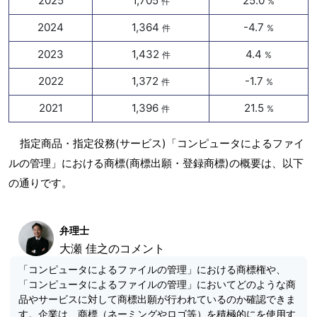
2025
1,705
25.0
件
%
2024
1,364
-4.7
件
%
2023
1,432
4.4
件
%
2022
1,372
-1.7
件
%
2021
1,396
21.5
件
%
指定商品・指定役務(サービス)「コンピュータによるファイ
ルの管理」における商標(商標出願・登録商標)の概要は、以下
の通りです。
弁理士
大瀬 佳之のコメント
「コンピュータによるファイルの管理」における商標権や、
「コンピュータによるファイルの管理」においてどのような商
品やサービスに対して商標出願が行われているのか確認できま
す。企業は、商標（ネーミングやロゴ等）を積極的にを使用す