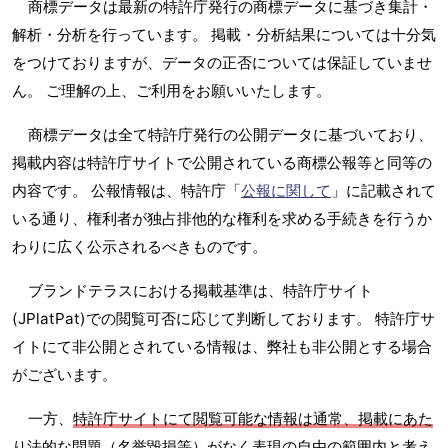
商標データは最新の特許庁発行の商標データに基づき集計・
解析・分析を行っています。 掲載・分析結果については十分気
をつけておりますが、データの正否については保証していませ
ん。 ご理解の上、ご利用をお願いいたします。
商標データは全て特許庁発行の公開データに基づいており、
掲載内容は特許庁サイトで公開されている商標公報等と同等の
内容です。 公報情報は、特許庁「
公報に関して
」に記載されて
いる通り、権利者が独占排他的な権利を求める手続きを行うか
わりに広く公示されるべきものです。
ブランドテラスにおける掲載基準は、特許庁サイト
(JPlatPat)での閲覧可否に応じて判断しております。 特許庁サ
イトにて非公開とされている情報は、弊社も非公開とする場合
がございます。
一方、
特許庁サイトにて閲覧可能な情報は通常、掲載にあた
り法的な問題（名誉毀損等）がなく表現の自由の範囲内と考え