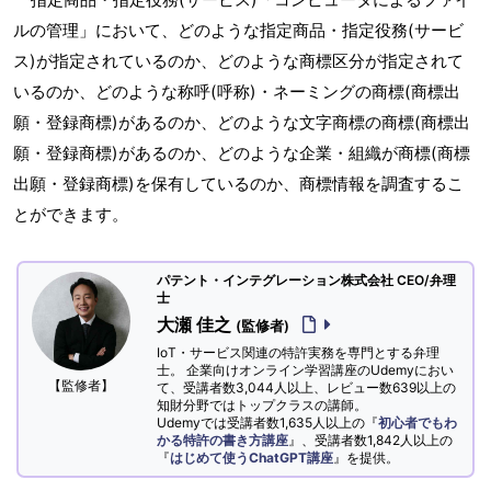
ルの管理」において、どのような指定商品・指定役務(サービ
ス)が指定されているのか、どのような商標区分が指定されて
いるのか、どのような称呼(呼称)・ネーミングの商標(商標出
願・登録商標)があるのか、どのような文字商標の商標(商標出
願・登録商標)があるのか、どのような企業・組織が商標(商標
出願・登録商標)を保有しているのか、商標情報を調査するこ
とができます。
パテント・インテグレーション株式会社 CEO/弁理
士
大瀬 佳之
(監修者)
IoT・サービス関連の特許実務を専門とする弁理
士。 企業向けオンライン学習講座のUdemyにおい
【監修者】
て、受講者数3,044人以上、レビュー数639以上の
知財分野ではトップクラスの講師。
Udemyでは受講者数1,635人以上の『
初心者でもわ
かる特許の書き方講座
』、受講者数1,842人以上の
『
はじめて使うChatGPT講座
』を提供。