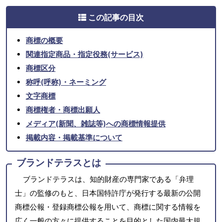
この記事の目次
商標の概要
関連指定商品・指定役務(サービス)
商標区分
称呼(呼称)・ネーミング
文字商標
商標権者・商標出願人
メディア(新聞、雑誌等)への商標情報提供
掲載内容・掲載基準について
ブランドテラスとは
ブランドテラスは、知的財産の専門家である「弁理
士」の監修のもと、日本国特許庁が発行する最新の公開
商標公報・登録商標公報を用いて、商標に関する情報を
広く一般の方々に提供することを目的とした国内最大規