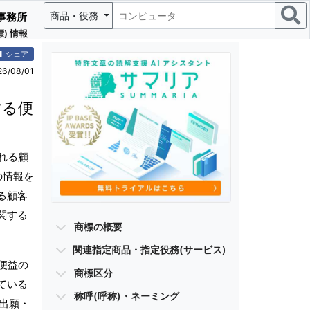
商品・役務
事務所
) 情報
シェア
/08/01
する便
れる顧
の情報を
る顧客
関する
商標の概要
関連指定商品・指定役務(サービス)
便益の
商標区分
ている
称呼(呼称)・ネーミング
標出願・