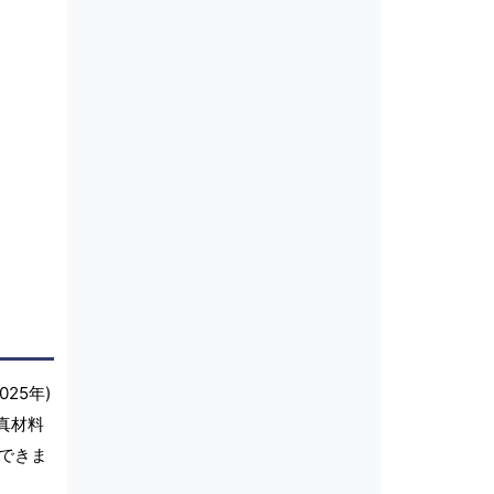
25年)
真材料
できま