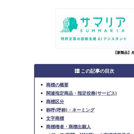
【新製品】
この記事の目次
商標の概要
関連指定商品・指定役務(サービス)
商標区分
称呼(呼称)・ネーミング
文字商標
商標権者・商標出願人