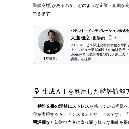
登録商標)があるのか、どのような企業・組織が
できます。
パテント・インテグレーション株式会社
大瀬 佳之
(監修者)
IoT・サービス関連の特許実務を専門
上、レビュー数639以上の知財分野
Udemyでは受講者数1,635人以上の『
【監修者】
講座
』を提供。
生成ＡＩを利用した特許読解
特許文書の読解にストレス
を感じている皆様
化を実現するＡＩアシスタントサービスです。 
明評価
など知財担当者に寄り添う様々な機能を提