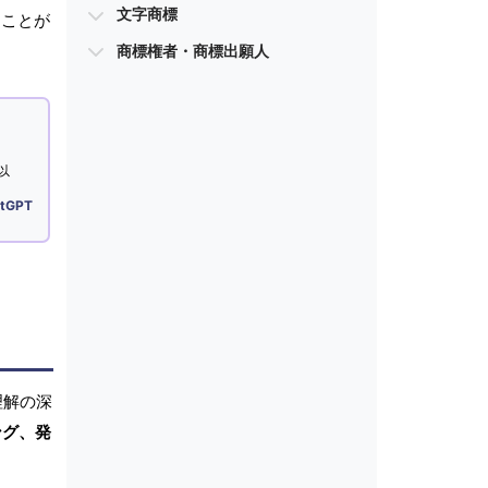
文字商標
ることが
商標権者・商標出願人
以
tGPT
理解の深
ング、発