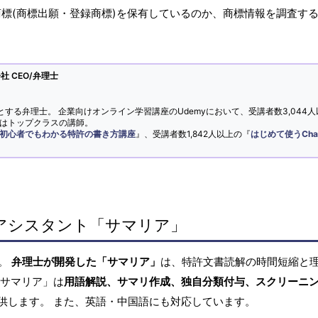
商標(商標出願・登録商標)を保有しているのか、商標情報を調査す
 CEO/弁理士
とする弁理士。 企業向けオンライン学習講座のUdemyにおいて、受講者数3,044人
ではトップクラスの講師。
初心者でもわかる特許の書き方講座
』、受講者数1,842人以上の『
はじめて使うCha
アシスタント「サマリア」
へ。
弁理士が開発した「サマリア」
は、特許文書読解の時間短縮と
「サマリア」は
用語解説、サマリ作成、独自分類付与、スクリーニ
供します。 また、英語・中国語にも対応しています。