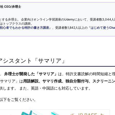
 CEO/弁理士
とする弁理士。 企業向けオンライン学習講座のUdemyにおいて、受講者数3,044人
ではトップクラスの講師。
初心者でもわかる特許の書き方講座
』、受講者数1,842人以上の『
はじめて使うCha
アシスタント「サマリア」
へ。
弁理士が開発した「サマリア」
は、特許文書読解の時間短縮と
「サマリア」は
用語解説、サマリ作成、独自分類付与、スクリーニ
供します。 また、英語・中国語にも対応しています。
以下をご覧ください。