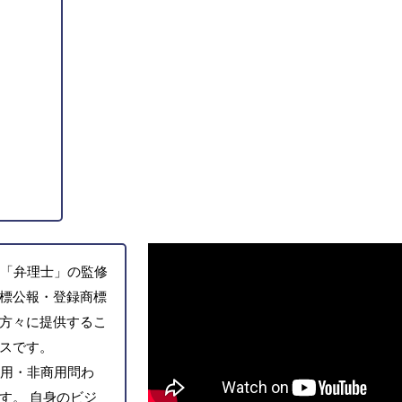
「弁理士」の監修
標公報・登録商標
方々に提供するこ
スです。
用・非商用問わ
す。 自身のビジ