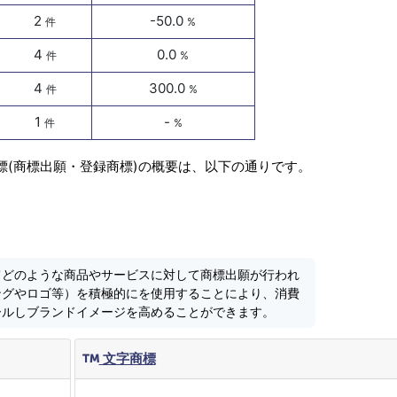
2
-50.0
件
%
4
0.0
件
%
4
300.0
件
%
1
-
件
%
標(商標出願・登録商標)の概要は、以下の通りです。
てどのような商品やサービスに対して商標出願が行われ
ングやロゴ等）を積極的にを使用することにより、消費
ールしブランドイメージを高めることができます。
文字商標