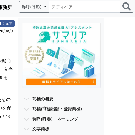
称呼(呼称)
事務所
シェア
/08/01
標(商
)、文字
きま
商標の概要
あるの
)を保
商標(商標出願・登録商標)
ている
称呼(呼称)・ネーミング
文字商標