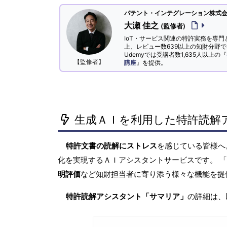
パテント・インテグレーション株式会社
大瀬 佳之
(監修者)
IoT・サービス関連の特許実務を専門
上、レビュー数639以上の知財分野
Udemyでは受講者数1,635人以上の『
【監修者】
講座
』を提供。
生成ＡＩを利用した特許読解
特許文書の読解にストレス
を感じている皆様
化を実現するＡＩアシスタントサービスです。 
明評価
など知財担当者に寄り添う様々な機能を提
特許読解アシスタント「サマリア」
の詳細は、