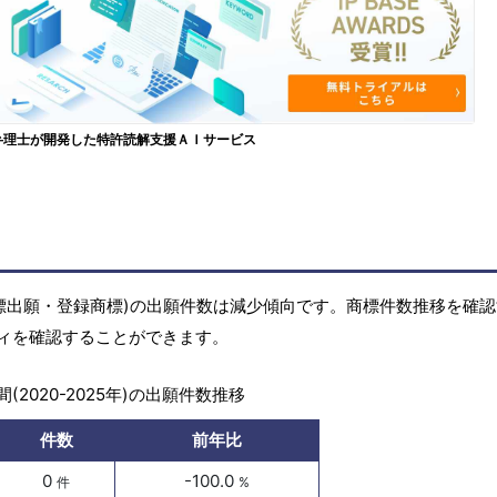
弁理士が開発した特許読解支援ＡＩサービス
標(商標出願・登録商標)の出願件数は減少傾向です。商標件数推移を確
ィを確認することができます。
(2020-2025年)の出願件数推移
件数
前年比
0
-100.0
件
%