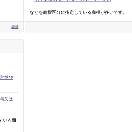
などを商標区分に指定している商標が多いです。
詳細
営並び
与又は
ている商