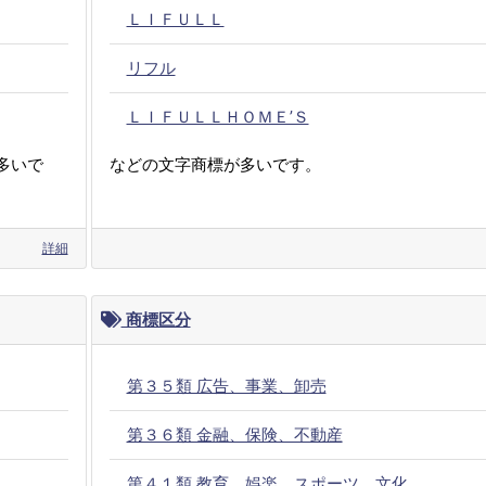
ＬＩＦＵＬＬ
リフル
ＬＩＦＵＬＬＨＯＭＥ’Ｓ
多いで
などの文字商標が多いです。
詳細
商標区分
第３５類 広告、事業、卸売
第３６類 金融、保険、不動産
第４１類 教育、娯楽、スポーツ、文化