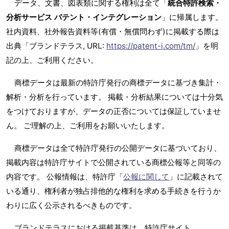
データ、文書、図表類に関する権利は全て「
統合特許検索・
分析サービス パテント・インテグレーション
」に帰属します。
社内資料、社外報告資料等(有償・無償問わず)に掲載する際は
出典「ブランドテラス, URL:
https://patent-i.com/tm/
」を明
記の上、ご利用ください。
商標データは最新の特許庁発行の商標データに基づき集計・
解析・分析を行っています。 掲載・分析結果については十分気
をつけておりますが、データの正否については保証していませ
ん。 ご理解の上、ご利用をお願いいたします。
商標データは全て特許庁発行の公開データに基づいており、
掲載内容は特許庁サイトで公開されている商標公報等と同等の
内容です。 公報情報は、特許庁「
公報に関して
」に記載されて
いる通り、権利者が独占排他的な権利を求める手続きを行うか
わりに広く公示されるべきものです。
ブランドテラスにおける掲載基準は、特許庁サイト