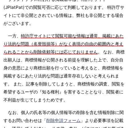
(JPlatPat)での閲覧可否に応じて判断しております。 特許庁サ
イトにて非公開とされている情報は、弊社も非公開とする場合
がございます。
一方、
特許庁サイトにて閲覧可能な情報は通常、掲載にあた
り法的な問題（名誉毀損等）がなく表現の自由の範囲内と考え
られることから削除依頼等には応じておりません
。 なお、商標
出願人は、商標情報が公開される前提を理解した上で、自分自
身の意思により商標出願を行っていると考えると、商標情報を
掲載するにあたり法的な問題は通常存在しないと考えられま
す。 また、記事を削除してしまうと、商標情報の調査、閲覧を
希望するユーザの『知る権利』を害することとなり、閲覧者に
不利益が生じてしまうためです。
なお、個人の氏名等の個人情報等の削除を含む情報削除に関
するお問い合わせは「
削除申請フォーム
」より必要事項を記載