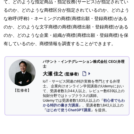
て、どのような指定商品・指定役務(サービス)が指定されてい
るのか、どのような商標区分が指定されているのか、どのよう
な称呼(呼称)・ネーミングの商標(商標出願・登録商標)がある
のか、どのような文字商標の商標(商標出願・登録商標)がある
のか、どのような企業・組織が商標(商標出願・登録商標)を保
有しているのか、商標情報を調査することができます。
パテント・インテグレーション株式会社 CEO/弁理
士
大瀬 佳之
(監修者)
IoT・サービス関連の特許実務を専門とする弁理
士。 企業向けオンライン学習講座のUdemyにおい
【監修者】
て、受講者数3,044人以上、レビュー数639以上の
知財分野ではトップクラスの講師。
Udemyでは受講者数1,635人以上の『
初心者でもわ
かる特許の書き方講座
』、受講者数1,842人以上の
『
はじめて使うChatGPT講座
』を提供。