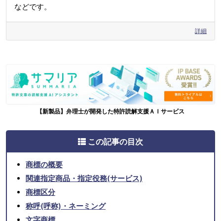
などです。
詳細
【新製品】弁理士が開発した特許読解支援ＡＩサービス
この記事の目次
商標の概要
関連指定商品・指定役務(サービス)
商標区分
称呼(呼称)・ネーミング
文字商標