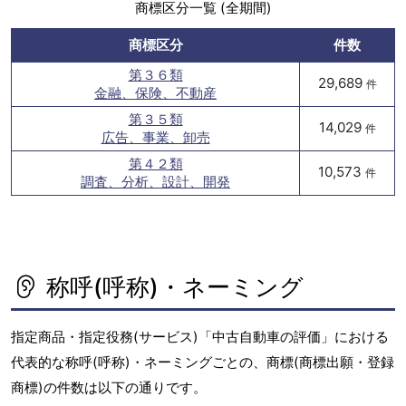
商標区分一覧 (全期間)
商標区分
件数
第３６類
29,689
件
金融、保険、不動産
第３５類
14,029
件
広告、事業、卸売
第４２類
10,573
件
調査、分析、設計、開発
称呼(呼称)・ネーミング
指定商品・指定役務(サービス)「中古自動車の評価」における
代表的な称呼(呼称)・ネーミングごとの、商標(商標出願・登録
商標)の件数は以下の通りです。