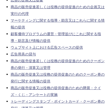
広告の企画又は提案
商品の販売促進若しくは役務の提供促進のための企画又は
実行の代理
マーケティングに関する指導・助言又はこれらに関する情
報の提供
顧客優待プログラムの運営・管理並びにこれに関する指
導・助言及び情報の提供
ウェブサイト上における広告スペースの提供
広告用具の貸与
商品の販売促進若しくは役務の提供促進のためのクーポン
券の発行・清算又は管理
商品の販売促進又は役務の提供促進のためのクーポン券の
発行に関する情報の提供
商品の販売促進又は役務の提供促進のための懸賞・クイ
ズ・くじ・アンケートの実施
トレーディングスタンプ・ポイントカード・クーポン券の